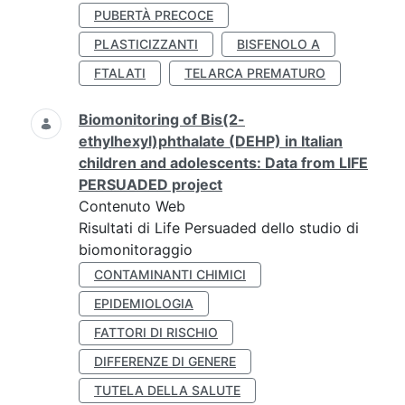
PUBERTÀ PRECOCE
PLASTICIZZANTI
BISFENOLO A
FTALATI
TELARCA PREMATURO
Biomonitoring of Bis(2-
ethylhexyl)phthalate (DEHP) in Italian
children and adolescents: Data from LIFE
PERSUADED project
Contenuto Web
Risultati di Life Persuaded dello studio di
biomonitoraggio
CONTAMINANTI CHIMICI
EPIDEMIOLOGIA
FATTORI DI RISCHIO
DIFFERENZE DI GENERE
TUTELA DELLA SALUTE