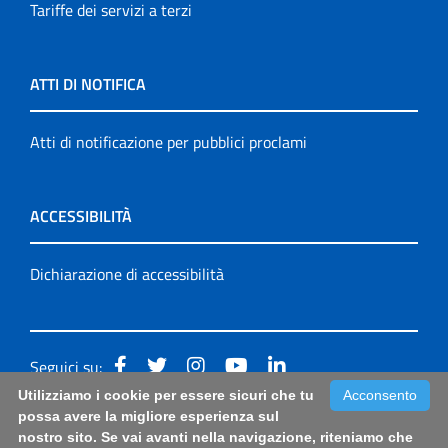
Tariffe dei servizi a terzi
ATTI DI NOTIFICA
Atti di notificazione per pubblici proclami
ACCESSIBILITÀ
Dichiarazione di accessibilità
Seguici su:
Utilizziamo i cookie per essere sicuri che tu
Acconsento
Accessibilità: form di segnalazione di prima istanza per
possa avere la migliore esperienza sul
nostro sito. Se vai avanti nella navigazione, riteniamo che
questa pagina
|
Note Legali
|
Sitemap