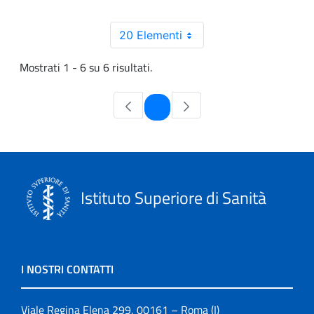
20 Elementi
Mostrati 1 - 6 su 6 risultati.
Pagina
1
Istituto Superiore di Sanità
I NOSTRI CONTATTI
Viale Regina Elena 299, 00161 – Roma (I)