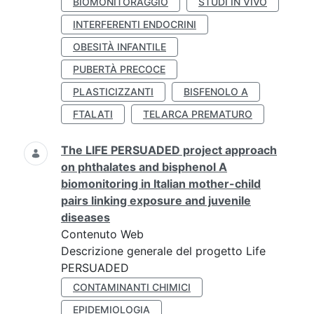
BIOMONITORAGGIO
STUDI IN VIVO
INTERFERENTI ENDOCRINI
OBESITÀ INFANTILE
PUBERTÀ PRECOCE
PLASTICIZZANTI
BISFENOLO A
FTALATI
TELARCA PREMATURO
The LIFE PERSUADED project approach
on phthalates and bisphenol A
biomonitoring in Italian mother-child
pairs linking exposure and juvenile
diseases
Contenuto Web
Descrizione generale del progetto Life
PERSUADED
CONTAMINANTI CHIMICI
EPIDEMIOLOGIA