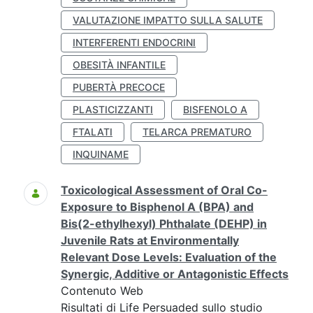
VALUTAZIONE IMPATTO SULLA SALUTE
INTERFERENTI ENDOCRINI
OBESITÀ INFANTILE
PUBERTÀ PRECOCE
PLASTICIZZANTI
BISFENOLO A
FTALATI
TELARCA PREMATURO
INQUINAME
Toxicological Assessment of Oral Co-
Exposure to Bisphenol A (BPA) and
Bis(2-ethylhexyl) Phthalate (DEHP) in
Juvenile Rats at Environmentally
Relevant Dose Levels: Evaluation of the
Synergic, Additive or Antagonistic Effects
Contenuto Web
Risultati di Life Persuaded sullo studio