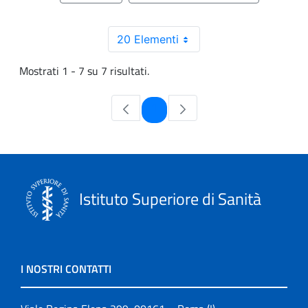
20 Elementi
Mostrati 1 - 7 su 7 risultati.
Pagina
1
Istituto Superiore di Sanità
I NOSTRI CONTATTI