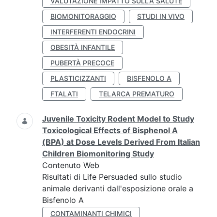
VALUTAZIONE IMPATTO SULLA SALUTE
BIOMONITORAGGIO
STUDI IN VIVO
INTERFERENTI ENDOCRINI
OBESITÀ INFANTILE
PUBERTÀ PRECOCE
PLASTICIZZANTI
BISFENOLO A
FTALATI
TELARCA PREMATURO
Juvenile Toxicity Rodent Model to Study
Toxicological Effects of Bisphenol A
(BPA) at Dose Levels Derived From Italian
Children Biomonitoring Study
Contenuto Web
Risultati di Life Persuaded sullo studio
animale derivanti dall'esposizione orale a
Bisfenolo A
CONTAMINANTI CHIMICI