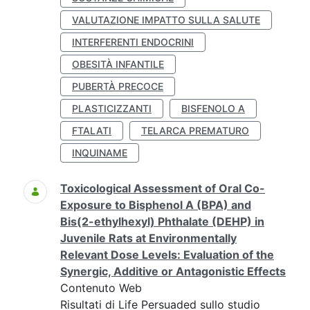
VALUTAZIONE IMPATTO SULLA SALUTE
INTERFERENTI ENDOCRINI
OBESITÀ INFANTILE
PUBERTÀ PRECOCE
PLASTICIZZANTI
BISFENOLO A
FTALATI
TELARCA PREMATURO
INQUINAME
Toxicological Assessment of Oral Co-
Exposure to Bisphenol A (BPA) and
Bis(2-ethylhexyl) Phthalate (DEHP) in
Juvenile Rats at Environmentally
Relevant Dose Levels: Evaluation of the
Synergic, Additive or Antagonistic Effects
Contenuto Web
Risultati di Life Persuaded sullo studio