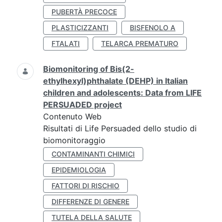
PUBERTÀ PRECOCE
PLASTICIZZANTI
BISFENOLO A
FTALATI
TELARCA PREMATURO
Biomonitoring of Bis(2-
ethylhexyl)phthalate (DEHP) in Italian
children and adolescents: Data from LIFE
PERSUADED project
Contenuto Web
Risultati di Life Persuaded dello studio di
biomonitoraggio
CONTAMINANTI CHIMICI
EPIDEMIOLOGIA
FATTORI DI RISCHIO
DIFFERENZE DI GENERE
TUTELA DELLA SALUTE