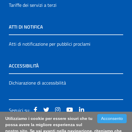
Tariffe dei servizi a terzi
ATTI DI NOTIFICA
Atti di notificazione per pubblici proclami
ACCESSIBILITÀ
Dichiarazione di accessibilità
Seguici su:
Utilizziamo i cookie per essere sicuri che tu
Acconsento
Accessibilità: form di segnalazione di prima istanza per
possa avere la migliore esperienza sul
nostro sito. Se vai avanti nella navigazione, riteniamo che