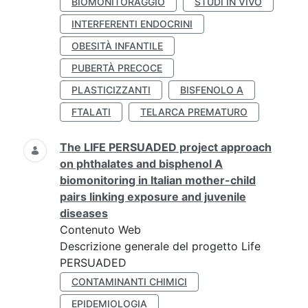
BIOMONITORAGGIO
STUDI IN VIVO
INTERFERENTI ENDOCRINI
OBESITÀ INFANTILE
PUBERTÀ PRECOCE
PLASTICIZZANTI
BISFENOLO A
FTALATI
TELARCA PREMATURO
The LIFE PERSUADED project approach
on phthalates and bisphenol A
biomonitoring in Italian mother-child
pairs linking exposure and juvenile
diseases
Contenuto Web
Descrizione generale del progetto Life
PERSUADED
CONTAMINANTI CHIMICI
EPIDEMIOLOGIA