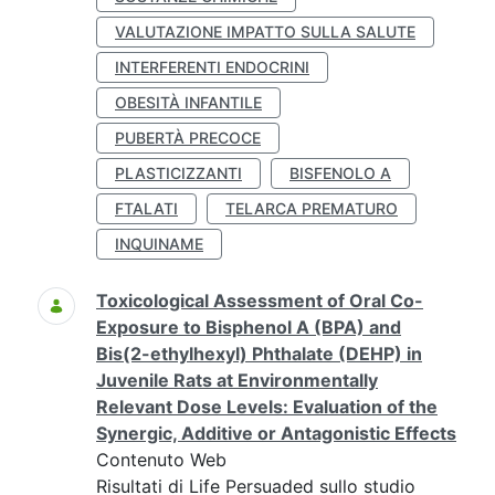
VALUTAZIONE IMPATTO SULLA SALUTE
INTERFERENTI ENDOCRINI
OBESITÀ INFANTILE
PUBERTÀ PRECOCE
PLASTICIZZANTI
BISFENOLO A
FTALATI
TELARCA PREMATURO
INQUINAME
Toxicological Assessment of Oral Co-
Exposure to Bisphenol A (BPA) and
Bis(2-ethylhexyl) Phthalate (DEHP) in
Juvenile Rats at Environmentally
Relevant Dose Levels: Evaluation of the
Synergic, Additive or Antagonistic Effects
Contenuto Web
Risultati di Life Persuaded sullo studio