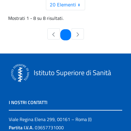
20 Elementi
Mostrati 1 - 8 su 8 risultati.
Pagina
1
Istituto Superiore di Sanità
I NOSTRI CONTATTI
Viale Regina Elena 299, 00161 – Roma (I)
Partita I.V.A.
03657731000