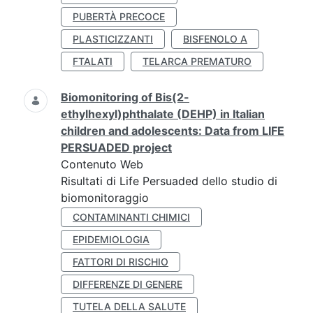
PUBERTÀ PRECOCE
PLASTICIZZANTI
BISFENOLO A
FTALATI
TELARCA PREMATURO
Biomonitoring of Bis(2-
ethylhexyl)phthalate (DEHP) in Italian
children and adolescents: Data from LIFE
PERSUADED project
Contenuto Web
Risultati di Life Persuaded dello studio di
biomonitoraggio
CONTAMINANTI CHIMICI
EPIDEMIOLOGIA
FATTORI DI RISCHIO
DIFFERENZE DI GENERE
TUTELA DELLA SALUTE