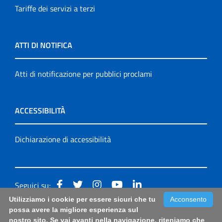
Tariffe dei servizi a terzi
ATTI DI NOTIFICA
Atti di notificazione per pubblici proclami
ACCESSIBILITÀ
Dichiarazione di accessibilità
Seguici su:
Utilizziamo i cookie per essere sicuri che tu
Acconsento
Accessibilità: form di segnalazione di prima istanza per
possa avere la migliore esperienza sul
nostro sito. Se vai avanti nella navigazione, riteniamo che