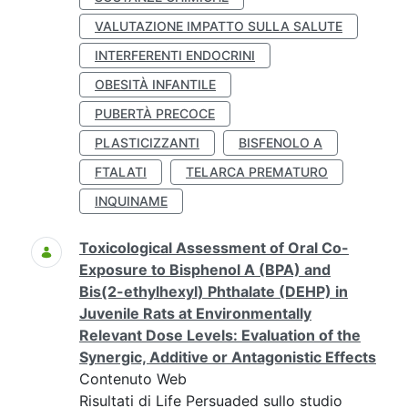
VALUTAZIONE IMPATTO SULLA SALUTE
INTERFERENTI ENDOCRINI
OBESITÀ INFANTILE
PUBERTÀ PRECOCE
PLASTICIZZANTI
BISFENOLO A
FTALATI
TELARCA PREMATURO
INQUINAME
Toxicological Assessment of Oral Co-
Exposure to Bisphenol A (BPA) and
Bis(2-ethylhexyl) Phthalate (DEHP) in
Juvenile Rats at Environmentally
Relevant Dose Levels: Evaluation of the
Synergic, Additive or Antagonistic Effects
Contenuto Web
Risultati di Life Persuaded sullo studio