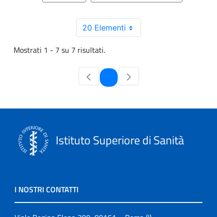
20 Elementi
Mostrati 1 - 7 su 7 risultati.
Pagina
1
Istituto Superiore di Sanità
I NOSTRI CONTATTI