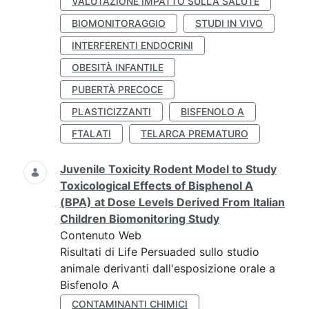
VALUTAZIONE IMPATTO SULLA SALUTE
BIOMONITORAGGIO
STUDI IN VIVO
INTERFERENTI ENDOCRINI
OBESITÀ INFANTILE
PUBERTÀ PRECOCE
PLASTICIZZANTI
BISFENOLO A
FTALATI
TELARCA PREMATURO
Juvenile Toxicity Rodent Model to Study
Toxicological Effects of Bisphenol A
(BPA) at Dose Levels Derived From Italian
Children Biomonitoring Study
Contenuto Web
Risultati di Life Persuaded sullo studio
animale derivanti dall'esposizione orale a
Bisfenolo A
CONTAMINANTI CHIMICI