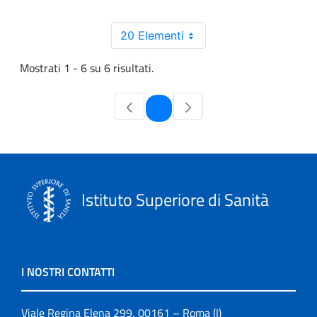
20 Elementi
Mostrati 1 - 6 su 6 risultati.
Pagina
1
Istituto Superiore di Sanità
I NOSTRI CONTATTI
Viale Regina Elena 299, 00161 – Roma (I)