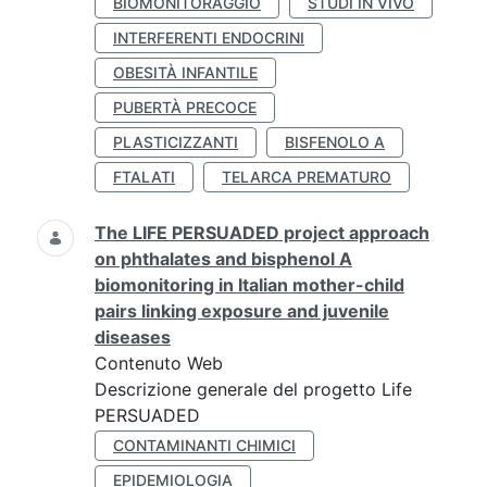
BIOMONITORAGGIO
STUDI IN VIVO
INTERFERENTI ENDOCRINI
OBESITÀ INFANTILE
PUBERTÀ PRECOCE
PLASTICIZZANTI
BISFENOLO A
FTALATI
TELARCA PREMATURO
The LIFE PERSUADED project approach
on phthalates and bisphenol A
biomonitoring in Italian mother-child
pairs linking exposure and juvenile
diseases
Contenuto Web
Descrizione generale del progetto Life
PERSUADED
CONTAMINANTI CHIMICI
EPIDEMIOLOGIA