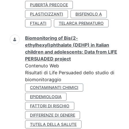
PUBERTÀ PRECOCE
PLASTICIZZANTI
BISFENOLO A
FTALATI
TELARCA PREMATURO
Biomonitoring of Bis(2-
ethylhexyl)phthalate (DEHP) in Italian
children and adolescents: Data from LIFE
PERSUADED project
Contenuto Web
Risultati di Life Persuaded dello studio di
biomonitoraggio
CONTAMINANTI CHIMICI
EPIDEMIOLOGIA
FATTORI DI RISCHIO
DIFFERENZE DI GENERE
TUTELA DELLA SALUTE