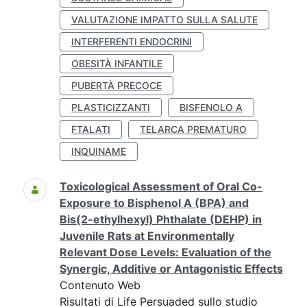
VALUTAZIONE IMPATTO SULLA SALUTE
INTERFERENTI ENDOCRINI
OBESITÀ INFANTILE
PUBERTÀ PRECOCE
PLASTICIZZANTI
BISFENOLO A
FTALATI
TELARCA PREMATURO
INQUINAME
Toxicological Assessment of Oral Co-
Exposure to Bisphenol A (BPA) and
Bis(2-ethylhexyl) Phthalate (DEHP) in
Juvenile Rats at Environmentally
Relevant Dose Levels: Evaluation of the
Synergic, Additive or Antagonistic Effects
Contenuto Web
Risultati di Life Persuaded sullo studio