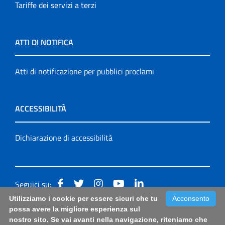
Tariffe dei servizi a terzi
ATTI DI NOTIFICA
Atti di notificazione per pubblici proclami
ACCESSIBILITÀ
Dichiarazione di accessibilità
Seguici su:
Utilizziamo i cookie per essere sicuri che tu
Acconsento
Accessibilità: form di segnalazione di prima istanza per
possa avere la migliore esperienza sul
nostro sito. Se vai avanti nella navigazione, riteniamo che
questa pagina
|
Note Legali
|
Sitemap