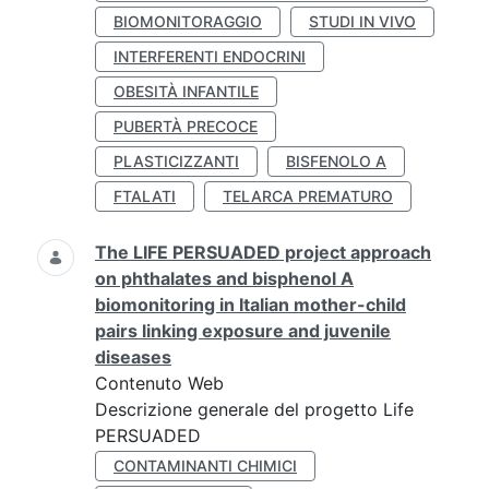
BIOMONITORAGGIO
STUDI IN VIVO
INTERFERENTI ENDOCRINI
OBESITÀ INFANTILE
PUBERTÀ PRECOCE
PLASTICIZZANTI
BISFENOLO A
FTALATI
TELARCA PREMATURO
The LIFE PERSUADED project approach
on phthalates and bisphenol A
biomonitoring in Italian mother-child
pairs linking exposure and juvenile
diseases
Contenuto Web
Descrizione generale del progetto Life
PERSUADED
CONTAMINANTI CHIMICI