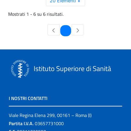
20 Elementi
Mostrati 1 - 6 su 6 risultati.
Pagina
1
Istituto Superiore di Sanità
I NOSTRI CONTATTI
Viale Regina Elena 299, 00161 – Roma (I)
Partita I.V.A.
03657731000