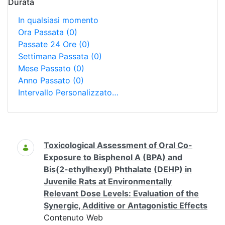
Durata
In qualsiasi momento
Ora Passata
(0)
Passate 24 Ore
(0)
Settimana Passata
(0)
Mese Passato
(0)
Anno Passato
(0)
Intervallo Personalizzato…
Ricerca
Toxicological Assessment of Oral Co-
Exposure to Bisphenol A (BPA) and
Bis(2-ethylhexyl) Phthalate (DEHP) in
Juvenile Rats at Environmentally
Relevant Dose Levels: Evaluation of the
Synergic, Additive or Antagonistic Effects
Contenuto Web