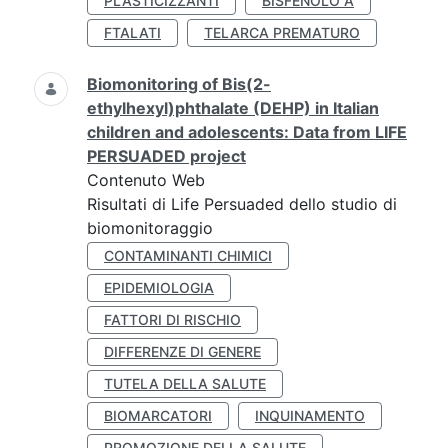
PLASTICIZZANTI
BISFENOLO A
FTALATI
TELARCA PREMATURO
Biomonitoring of Bis(2-
ethylhexyl)phthalate (DEHP) in Italian
children and adolescents: Data from LIFE
PERSUADED project
Contenuto Web
Risultati di Life Persuaded dello studio di
biomonitoraggio
CONTAMINANTI CHIMICI
EPIDEMIOLOGIA
FATTORI DI RISCHIO
DIFFERENZE DI GENERE
TUTELA DELLA SALUTE
BIOMARCATORI
INQUINAMENTO
PROMOZIONE DELLA SALUTE