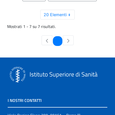
20 Elementi
Mostrati 1 - 7 su 7 risultati.
Pagina
1
Istituto Superiore di Sanità
I NOSTRI CONTATTI