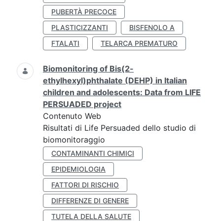
PUBERTÀ PRECOCE
PLASTICIZZANTI
BISFENOLO A
FTALATI
TELARCA PREMATURO
Biomonitoring of Bis(2-
ethylhexyl)phthalate (DEHP) in Italian
children and adolescents: Data from LIFE
PERSUADED project
Contenuto Web
Risultati di Life Persuaded dello studio di
biomonitoraggio
CONTAMINANTI CHIMICI
EPIDEMIOLOGIA
FATTORI DI RISCHIO
DIFFERENZE DI GENERE
TUTELA DELLA SALUTE