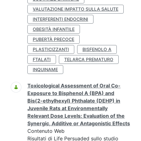
VALUTAZIONE IMPATTO SULLA SALUTE
INTERFERENTI ENDOCRINI
OBESITÀ INFANTILE
PUBERTÀ PRECOCE
PLASTICIZZANTI
BISFENOLO A
FTALATI
TELARCA PREMATURO
INQUINAME
Toxicological Assessment of Oral Co-
Exposure to Bisphenol A (BPA) and
Bis(2-ethylhexyl) Phthalate (DEHP) in
Juvenile Rats at Environmentally
Relevant Dose Levels: Evaluation of the
Synergic, Additive or Antagonistic Effects
Contenuto Web
Risultati di Life Persuaded sullo studio