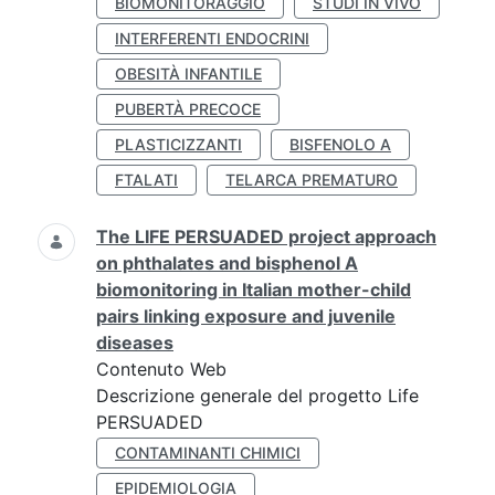
BIOMONITORAGGIO
STUDI IN VIVO
INTERFERENTI ENDOCRINI
OBESITÀ INFANTILE
PUBERTÀ PRECOCE
PLASTICIZZANTI
BISFENOLO A
FTALATI
TELARCA PREMATURO
The LIFE PERSUADED project approach
on phthalates and bisphenol A
biomonitoring in Italian mother-child
pairs linking exposure and juvenile
diseases
Contenuto Web
Descrizione generale del progetto Life
PERSUADED
CONTAMINANTI CHIMICI
EPIDEMIOLOGIA