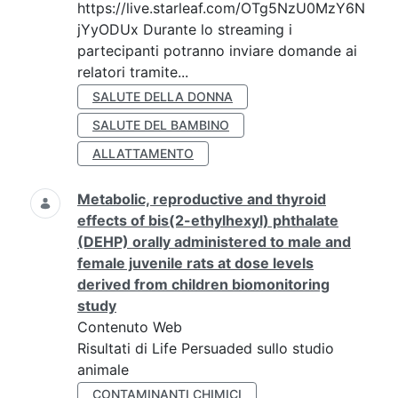
https://live.starleaf.com/OTg5NzU0MzY6N
jYyODUx Durante lo streaming i
partecipanti potranno inviare domande ai
relatori tramite...
SALUTE DELLA DONNA
SALUTE DEL BAMBINO
ALLATTAMENTO
Metabolic, reproductive and thyroid
effects of bis(2-ethylhexyl) phthalate
(DEHP) orally administered to male and
female juvenile rats at dose levels
derived from children biomonitoring
study
Contenuto Web
Risultati di Life Persuaded sullo studio
animale
CONTAMINANTI CHIMICI