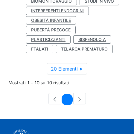
BIOMONITORAGGIO
STUDI IN VIVO
INTERFERENTI ENDOCRINI
OBESITÀ INFANTILE
PUBERTÀ PRECOCE
PLASTICIZZANTI
BISFENOLO A
FTALATI
TELARCA PREMATURO
20 Elementi
Mostrati 1 - 10 su 10 risultati.
Pagina
1