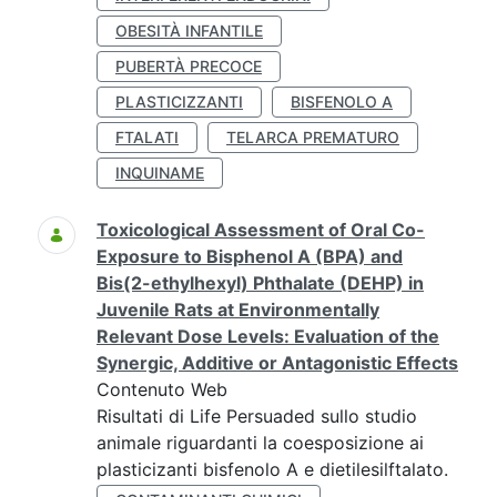
OBESITÀ INFANTILE
PUBERTÀ PRECOCE
PLASTICIZZANTI
BISFENOLO A
FTALATI
TELARCA PREMATURO
INQUINAME
Toxicological Assessment of Oral Co-
Exposure to Bisphenol A (BPA) and
Bis(2-ethylhexyl) Phthalate (DEHP) in
Juvenile Rats at Environmentally
Relevant Dose Levels: Evaluation of the
Synergic, Additive or Antagonistic Effects
Contenuto Web
Risultati di Life Persuaded sullo studio
animale riguardanti la coesposizione ai
plasticizanti bisfenolo A e dietilesilftalato.