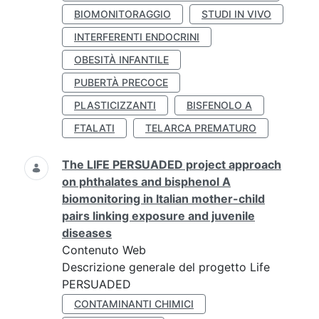
BIOMONITORAGGIO
STUDI IN VIVO
INTERFERENTI ENDOCRINI
OBESITÀ INFANTILE
PUBERTÀ PRECOCE
PLASTICIZZANTI
BISFENOLO A
FTALATI
TELARCA PREMATURO
The LIFE PERSUADED project approach
on phthalates and bisphenol A
biomonitoring in Italian mother-child
pairs linking exposure and juvenile
diseases
Contenuto Web
Descrizione generale del progetto Life
PERSUADED
CONTAMINANTI CHIMICI