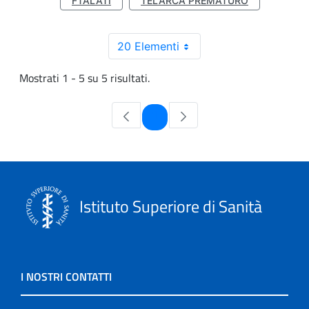
FTALATI
TELARCA PREMATURO
20 Elementi
Mostrati 1 - 5 su 5 risultati.
Pagina
1
Istituto Superiore di Sanità
I NOSTRI CONTATTI