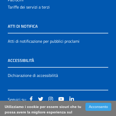
Tariffe dei servizi a terzi
ATTI DI NOTIFICA
Atti di notificazione per pubblici proclami
ACCESSIBILITÀ
Dichiarazione di accessibilità
Seguici su:
Utilizziamo i cookie per essere sicuri che tu
Acconsento
Accessibilità: form di segnalazione di prima istanza per
possa avere la migliore esperienza sul