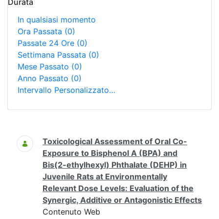
Durata
In qualsiasi momento
Ora Passata
(0)
Passate 24 Ore
(0)
Settimana Passata
(0)
Mese Passato
(0)
Anno Passato
(0)
Intervallo Personalizzato…
Ricerca
Toxicological Assessment of Oral Co-
Exposure to Bisphenol A (BPA) and
Bis(2-ethylhexyl) Phthalate (DEHP) in
Juvenile Rats at Environmentally
Relevant Dose Levels: Evaluation of the
Synergic, Additive or Antagonistic Effects
Contenuto Web