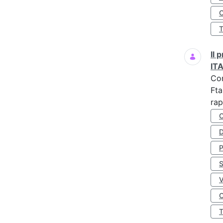
O
Il
IT
Co
Fta
rap
D
S
O