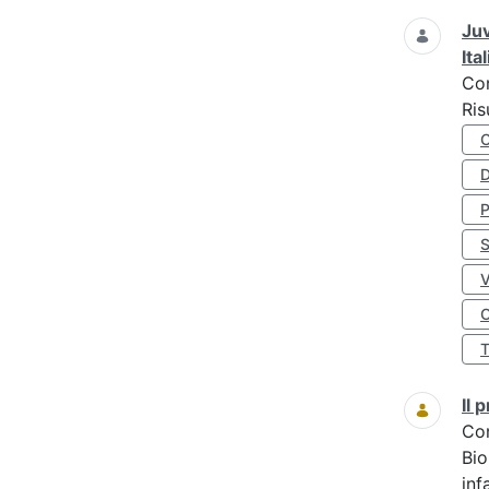
Juv
Ita
Co
Ris
D
S
O
Il
Co
Bio
inf