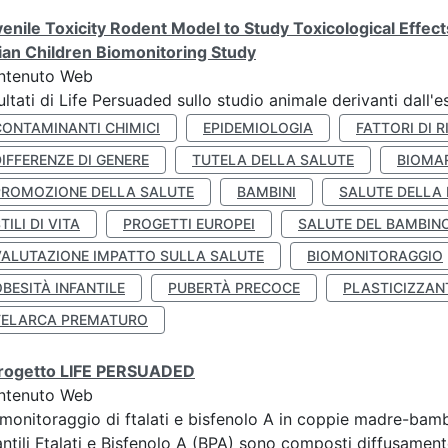
enile Toxicity Rodent Model to Study Toxicological Effec
lian Children Biomonitoring Study
ntenuto Web
ultati di Life Persuaded sullo studio animale derivanti dall'
CONTAMINANTI CHIMICI
EPIDEMIOLOGIA
FATTORI DI R
IFFERENZE DI GENERE
TUTELA DELLA SALUTE
BIOMA
PROMOZIONE DELLA SALUTE
BAMBINI
SALUTE DELLA
TILI DI VITA
PROGETTI EUROPEI
SALUTE DEL BAMBIN
VALUTAZIONE IMPATTO SULLA SALUTE
BIOMONITORAGGIO
BESITÀ INFANTILE
PUBERTÀ PRECOCE
PLASTICIZZAN
TELARCA PREMATURO
 progetto LIFE PERSUADED
ntenuto Web
monitoraggio di ftalati e bisfenolo A in coppie madre-bamb
antili Ftalati e Bisfenolo A (BPA) sono composti diffusamente 