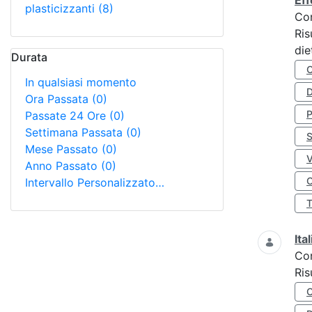
Eff
plasticizzanti
(8)
Co
Ris
die
Durata
In qualsiasi momento
D
Ora Passata
(0)
Passate 24 Ore
(0)
Settimana Passata
(0)
S
Mese Passato
(0)
Anno Passato
(0)
O
Intervallo Personalizzato…
Ita
Co
Ris