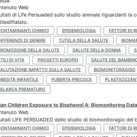
ects
ntenuto Web
ultati di Life Persuaded sullo studio animale riguardanti la 
tilesilftalato.
CONTAMINANTI CHIMICI
EPIDEMIOLOGIA
FATTORI DI R
IFFERENZE DI GENERE
TUTELA DELLA SALUTE
BIOMA
PROMOZIONE DELLA SALUTE
SALUTE DELLA DONNA
S
TILI DI VITA
PROGETTI EUROPEI
SALUTE DEL BAMBIN
VALUTAZIONE IMPATTO SULLA SALUTE
BIOMONITORAGGIO
BESITÀ INFANTILE
PUBERTÀ PRECOCE
PLASTICIZZAN
TELARCA PREMATURO
lian Children Exposure to Bisphenol A: Biomonitoring Da
ntenuto Web
ultati LIFE PERSUADED dello studio di biomonitoragio del 
CONTAMINANTI CHIMICI
EPIDEMIOLOGIA
FATTORI DI R