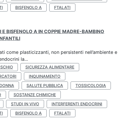
TI
BISFENOLO A
FTALATI
TI E BISFENOLO A IN COPPIE MADRE-BAMBINO
NFANTILI
ti come plasticizzanti, non persistenti nell’ambiente e
ndocrini la...
ISCHIO
SICUREZZA ALIMENTARE
RCATORI
INQUINAMENTO
 DONNA
SALUTE PUBBLICA
TOSSICOLOGIA
O
SOSTANZE CHIMICHE
STUDI IN VIVO
INTERFERENTI ENDOCRINI
TI
BISFENOLO A
FTALATI