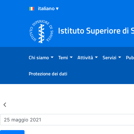
Salta al Contenuto
Salta al Footer
Istituto Superiore di 
Chi siamo
Temi
Attività
Servizi
Pub
Protezione dei dati
Risultati della Ricerca - Ev