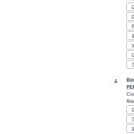
D
S
O
Bio
PE
Co
Ris