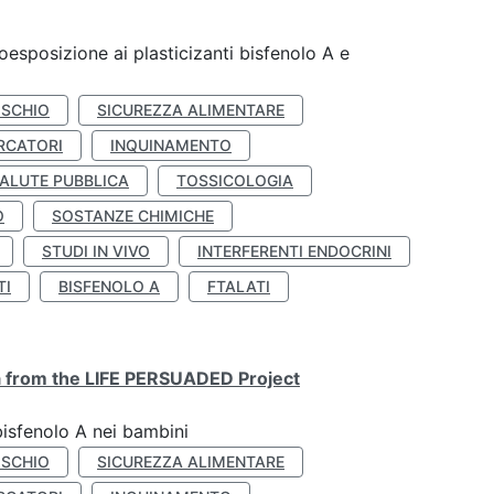
coesposizione ai plasticizanti bisfenolo A e
ISCHIO
SICUREZZA ALIMENTARE
RCATORI
INQUINAMENTO
ALUTE PUBBLICA
TOSSICOLOGIA
O
SOSTANZE CHIMICHE
STUDI IN VIVO
INTERFERENTI ENDOCRINI
TI
BISFENOLO A
FTALATI
ta from the LIFE PERSUADED Project
bisfenolo A nei bambini
ISCHIO
SICUREZZA ALIMENTARE