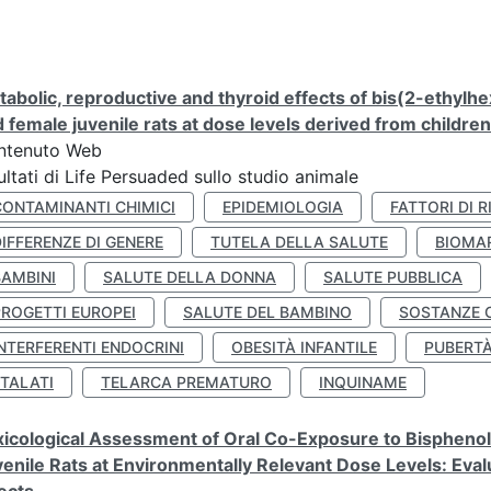
abolic, reproductive and thyroid effects of bis(2-ethylhe
 female juvenile rats at dose levels derived from childre
ntenuto Web
ultati di Life Persuaded sullo studio animale
CONTAMINANTI CHIMICI
EPIDEMIOLOGIA
FATTORI DI R
IFFERENZE DI GENERE
TUTELA DELLA SALUTE
BIOMA
BAMBINI
SALUTE DELLA DONNA
SALUTE PUBBLICA
PROGETTI EUROPEI
SALUTE DEL BAMBINO
SOSTANZE 
NTERFERENTI ENDOCRINI
OBESITÀ INFANTILE
PUBERT
FTALATI
TELARCA PREMATURO
INQUINAME
icological Assessment of Oral Co-Exposure to Bisphenol 
enile Rats at Environmentally Relevant Dose Levels: Evalu