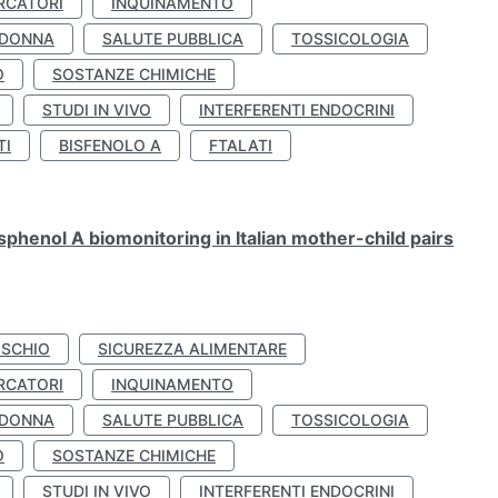
RCATORI
INQUINAMENTO
 DONNA
SALUTE PUBBLICA
TOSSICOLOGIA
O
SOSTANZE CHIMICHE
STUDI IN VIVO
INTERFERENTI ENDOCRINI
TI
BISFENOLO A
FTALATI
henol A biomonitoring in Italian mother-child pairs
ISCHIO
SICUREZZA ALIMENTARE
RCATORI
INQUINAMENTO
 DONNA
SALUTE PUBBLICA
TOSSICOLOGIA
O
SOSTANZE CHIMICHE
STUDI IN VIVO
INTERFERENTI ENDOCRINI