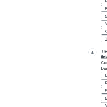
D
S
O
The
lin
Co
Des
D
S