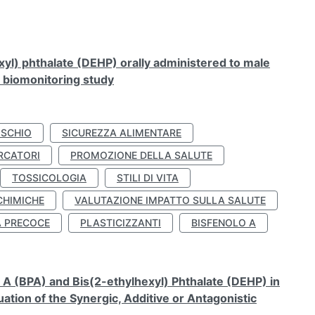
xyl) phthalate (DEHP) orally administered to male
n biomonitoring study
ISCHIO
SICUREZZA ALIMENTARE
RCATORI
PROMOZIONE DELLA SALUTE
TOSSICOLOGIA
STILI DI VITA
CHIMICHE
VALUTAZIONE IMPATTO SULLA SALUTE
À PRECOCE
PLASTICIZZANTI
BISFENOLO A
A (BPA) and Bis(2-ethylhexyl) Phthalate (DEHP) in
ation of the Synergic, Additive or Antagonistic