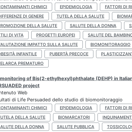
CONTAMINANTI CHIMICI
EPIDEMIOLOGIA
FATTORI DI R
IFFERENZE DI GENERE
TUTELA DELLA SALUTE
BIOMA
PROMOZIONE DELLA SALUTE
SALUTE DELLA DONNA
S
TILI DI VITA
PROGETTI EUROPEI
SALUTE DEL BAMBIN
VALUTAZIONE IMPATTO SULLA SALUTE
BIOMONITORAGGIO
BESITÀ INFANTILE
PUBERTÀ PRECOCE
PLASTICIZZAN
TELARCA PREMATURO
monitoring of Bis(2-ethylhexyl)phthalate (DEHP) in Italia
RSUADED project
ntenuto Web
ultati di Life Persuaded dello studio di biomonitoraggio
CONTAMINANTI CHIMICI
EPIDEMIOLOGIA
FATTORI DI R
TUTELA DELLA SALUTE
BIOMARCATORI
INQUINAMEN
SALUTE DELLA DONNA
SALUTE PUBBLICA
TOSSICOLO