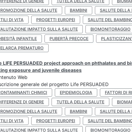
IFFERENZE DI GENERE
TUTELA DELLA SALUTE
BIOMA
PROMOZIONE DELLA SALUTE
BAMBINI
SALUTE DELLA
TILI DI VITA
PROGETTI EUROPEI
SALUTE DEL BAMBIN
VALUTAZIONE IMPATTO SULLA SALUTE
BIOMONITORAGGIO
BESITÀ INFANTILE
PUBERTÀ PRECOCE
PLASTICIZZAN
TELARCA PREMATURO
 LIFE PERSUADED project approach on phthalates and bisp
king exposure and juvenile diseases
ntenuto Web
crizione generale del progetto Life PERSUADED
CONTAMINANTI CHIMICI
EPIDEMIOLOGIA
FATTORI DI R
IFFERENZE DI GENERE
TUTELA DELLA SALUTE
BIOMA
PROMOZIONE DELLA SALUTE
BAMBINI
SALUTE DELLA
TILI DI VITA
PROGETTI EUROPEI
SALUTE DEL BAMBIN
VALUTAZIONE IMPATTO SULLA SALUTE
BIOMONITORAGGIO