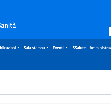
Sanità
blicazioni
Sala stampa
Eventi
ISSalute
Amministraz
enti