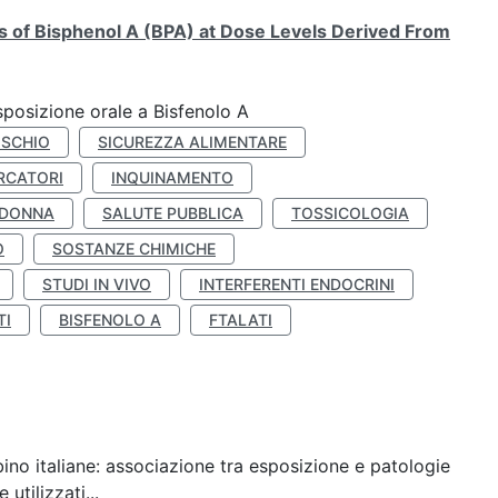
ts of Bisphenol A (BPA) at Dose Levels Derived From
esposizione orale a Bisfenolo A
ISCHIO
SICUREZZA ALIMENTARE
RCATORI
INQUINAMENTO
 DONNA
SALUTE PUBBLICA
TOSSICOLOGIA
O
SOSTANZE CHIMICHE
STUDI IN VIVO
INTERFERENTI ENDOCRINI
TI
BISFENOLO A
FTALATI
ino italiane: associazione tra esposizione e patologie
utilizzati...