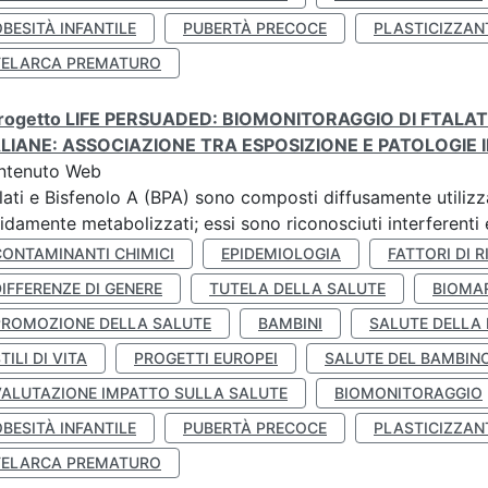
BESITÀ INFANTILE
PUBERTÀ PRECOCE
PLASTICIZZAN
TELARCA PREMATURO
 progetto LIFE PERSUADED: BIOMONITORAGGIO DI FTALA
ALIANE: ASSOCIAZIONE TRA ESPOSIZIONE E PATOLOGIE I
ntenuto Web
lati e Bisfenolo A (BPA) sono composti diffusamente utilizza
idamente metabolizzati; essi sono riconosciuti interferenti e
CONTAMINANTI CHIMICI
EPIDEMIOLOGIA
FATTORI DI R
IFFERENZE DI GENERE
TUTELA DELLA SALUTE
BIOMA
PROMOZIONE DELLA SALUTE
BAMBINI
SALUTE DELLA
TILI DI VITA
PROGETTI EUROPEI
SALUTE DEL BAMBIN
VALUTAZIONE IMPATTO SULLA SALUTE
BIOMONITORAGGIO
BESITÀ INFANTILE
PUBERTÀ PRECOCE
PLASTICIZZAN
TELARCA PREMATURO