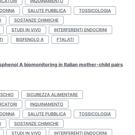
RCATORI
INQUINAMENTO
 DONNA
SALUTE PUBBLICA
TOSSICOLOGIA
O
SOSTANZE CHIMICHE
STUDI IN VIVO
INTERFERENTI ENDOCRINI
TI
BISFENOLO A
FTALATI
henol A biomonitoring in Italian mother-child pairs
ISCHIO
SICUREZZA ALIMENTARE
RCATORI
INQUINAMENTO
 DONNA
SALUTE PUBBLICA
TOSSICOLOGIA
O
SOSTANZE CHIMICHE
STUDI IN VIVO
INTERFERENTI ENDOCRINI