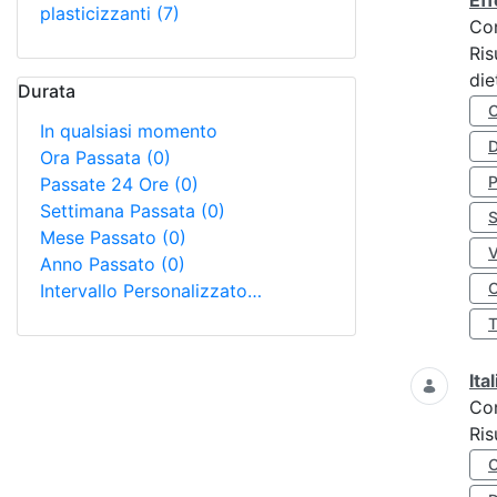
Eff
plasticizzanti
(7)
Co
Ris
die
Durata
In qualsiasi momento
D
Ora Passata
(0)
Passate 24 Ore
(0)
Settimana Passata
(0)
S
Mese Passato
(0)
Anno Passato
(0)
O
Intervallo Personalizzato…
Ita
Co
Ris