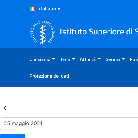
Salta al Contenuto
Salta al Footer
Istituto Superiore di 
Chi siamo
Temi
Attività
Servizi
Pub
Protezione dei dati
Risultati della Ricerca - Ev