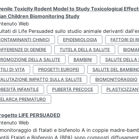
enile Toxicity Rodent Model to Study Toxicological Effec
lian Children Biomonitoring Study
ntenuto Web
ultati di Life Persuaded sullo studio animale derivanti dall'
CONTAMINANTI CHIMICI
EPIDEMIOLOGIA
FATTORI DI R
IFFERENZE DI GENERE
TUTELA DELLA SALUTE
BIOMA
PROMOZIONE DELLA SALUTE
BAMBINI
SALUTE DELLA
TILI DI VITA
PROGETTI EUROPEI
SALUTE DEL BAMBIN
VALUTAZIONE IMPATTO SULLA SALUTE
BIOMONITORAGGIO
BESITÀ INFANTILE
PUBERTÀ PRECOCE
PLASTICIZZAN
TELARCA PREMATURO
 progetto LIFE PERSUADED
ntenuto Web
monitoraggio di ftalati e bisfenolo A in coppie madre-bamb
antili Ftalati e Bisfenolo A (BPA) sono composti diffusamente 