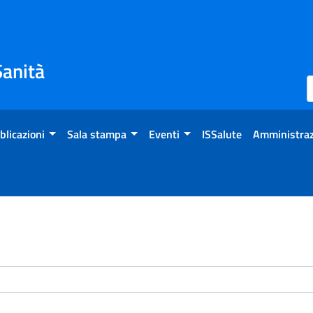
Sanità
blicazioni
Sala stampa
Eventi
ISSalute
Amministraz
enti