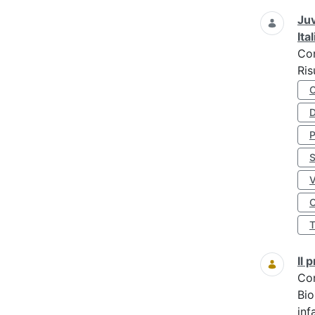
Juv
Ita
Co
Ris
D
S
O
Il
Co
Bio
inf