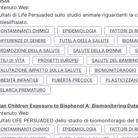
ects
ntenuto Web
ultati di Life Persuaded sullo studio animale riguardanti la 
tilesilftalato.
CONTAMINANTI CHIMICI
EPIDEMIOLOGIA
FATTORI DI R
IFFERENZE DI GENERE
TUTELA DELLA SALUTE
BIOMA
PROMOZIONE DELLA SALUTE
SALUTE DELLA DONNA
S
TILI DI VITA
PROGETTI EUROPEI
SALUTE DEL BAMBIN
VALUTAZIONE IMPATTO SULLA SALUTE
BIOMONITORAGGIO
BESITÀ INFANTILE
PUBERTÀ PRECOCE
PLASTICIZZAN
TELARCA PREMATURO
lian Children Exposure to Bisphenol A: Biomonitoring Da
ntenuto Web
ultati LIFE PERSUADED dello studio di biomonitoragio del 
CONTAMINANTI CHIMICI
EPIDEMIOLOGIA
FATTORI DI R