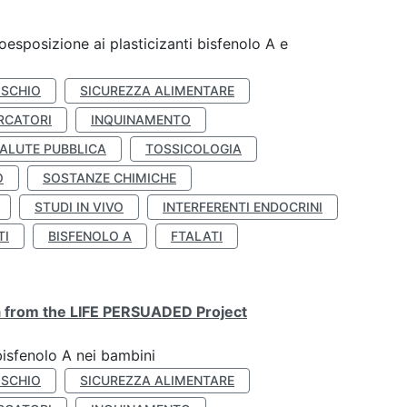
coesposizione ai plasticizanti bisfenolo A e
ISCHIO
SICUREZZA ALIMENTARE
RCATORI
INQUINAMENTO
ALUTE PUBBLICA
TOSSICOLOGIA
O
SOSTANZE CHIMICHE
STUDI IN VIVO
INTERFERENTI ENDOCRINI
TI
BISFENOLO A
FTALATI
ta from the LIFE PERSUADED Project
bisfenolo A nei bambini
ISCHIO
SICUREZZA ALIMENTARE