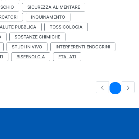
ISCHIO
SICUREZZA ALIMENTARE
RCATORI
INQUINAMENTO
ALUTE PUBBLICA
TOSSICOLOGIA
O
SOSTANZE CHIMICHE
STUDI IN VIVO
INTERFERENTI ENDOCRINI
TI
BISFENOLO A
FTALATI
Pagina
1