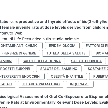
abolic, reproductive and thyroid effects of bis(2-ethylhe
 female juvenile rats at dose levels derived from childre
ntenuto Web
ultati di Life Persuaded sullo studio animale
CONTAMINANTI CHIMICI
EPIDEMIOLOGIA
FATTORI DI R
IFFERENZE DI GENERE
TUTELA DELLA SALUTE
BIOMA
BAMBINI
SALUTE DELLA DONNA
SALUTE PUBBLICA
PROGETTI EUROPEI
SALUTE DEL BAMBINO
SOSTANZE 
NTERFERENTI ENDOCRINI
OBESITÀ INFANTILE
PUBERT
FTALATI
TELARCA PREMATURO
INQUINAME
icological Assessment of Oral Co-Exposure to Bisphenol 
enile Rats at Environmentally Relevant Dose Levels: Evalu