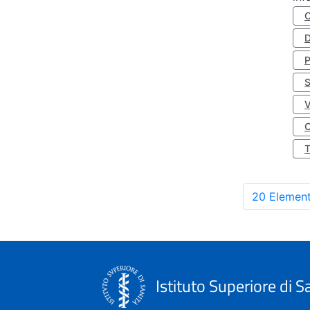
D
S
O
20 Element
Istituto Superiore di S