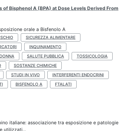
ts of Bisphenol A (BPA) at Dose Levels Derived From
esposizione orale a Bisfenolo A
ISCHIO
SICUREZZA ALIMENTARE
RCATORI
INQUINAMENTO
 DONNA
SALUTE PUBBLICA
TOSSICOLOGIA
O
SOSTANZE CHIMICHE
STUDI IN VIVO
INTERFERENTI ENDOCRINI
TI
BISFENOLO A
FTALATI
ino italiane: associazione tra esposizione e patologie
utilizzati...