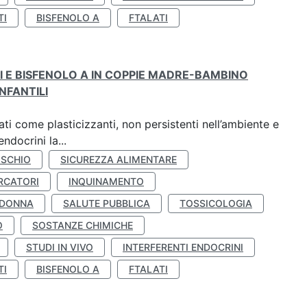
TI
BISFENOLO A
FTALATI
TI E BISFENOLO A IN COPPIE MADRE-BAMBINO
NFANTILI
ti come plasticizzanti, non persistenti nell’ambiente e
ndocrini la...
ISCHIO
SICUREZZA ALIMENTARE
RCATORI
INQUINAMENTO
 DONNA
SALUTE PUBBLICA
TOSSICOLOGIA
O
SOSTANZE CHIMICHE
STUDI IN VIVO
INTERFERENTI ENDOCRINI
TI
BISFENOLO A
FTALATI