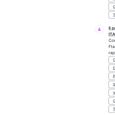
O
Il
IT
Co
Fta
rap
D
S
O