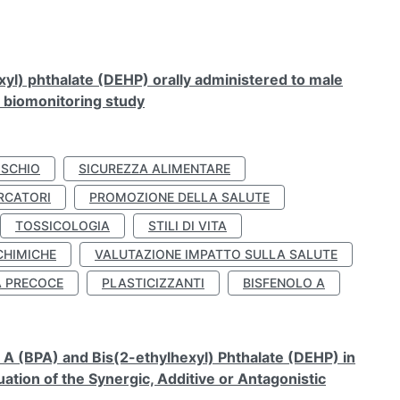
xyl) phthalate (DEHP) orally administered to male
n biomonitoring study
ISCHIO
SICUREZZA ALIMENTARE
RCATORI
PROMOZIONE DELLA SALUTE
TOSSICOLOGIA
STILI DI VITA
CHIMICHE
VALUTAZIONE IMPATTO SULLA SALUTE
À PRECOCE
PLASTICIZZANTI
BISFENOLO A
A (BPA) and Bis(2-ethylhexyl) Phthalate (DEHP) in
ation of the Synergic, Additive or Antagonistic