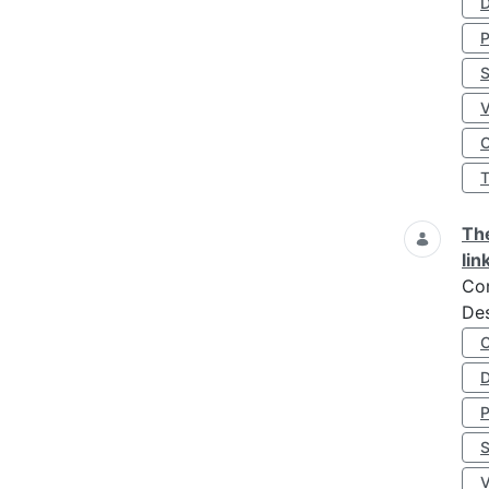
D
S
O
The
lin
Co
Des
D
S