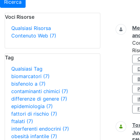
Ricerca
Voci Risorse
Ricerca
Met
Qualsiasi Risorsa
and
Contenuto Web
(7)
Co
Ris
Tag
Qualsiasi Tag
D
biomarcatori
(7)
bisfenolo a
(7)
contaminanti chimici
(7)
differenze di genere
(7)
I
epidemiologia
(7)
fattori di rischio
(7)
ftalati
(7)
Tox
interferenti endocrini
(7)
Juv
obesità infantile
(7)