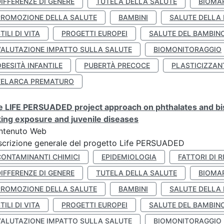
IFFERENZE DI GENERE
TUTELA DELLA SALUTE
BIOMA
PROMOZIONE DELLA SALUTE
BAMBINI
SALUTE DELLA
TILI DI VITA
PROGETTI EUROPEI
SALUTE DEL BAMBIN
VALUTAZIONE IMPATTO SULLA SALUTE
BIOMONITORAGGIO
BESITÀ INFANTILE
PUBERTÀ PRECOCE
PLASTICIZZAN
TELARCA PREMATURO
 LIFE PERSUADED project approach on phthalates and bisp
king exposure and juvenile diseases
ntenuto Web
crizione generale del progetto Life PERSUADED
CONTAMINANTI CHIMICI
EPIDEMIOLOGIA
FATTORI DI R
IFFERENZE DI GENERE
TUTELA DELLA SALUTE
BIOMA
PROMOZIONE DELLA SALUTE
BAMBINI
SALUTE DELLA
TILI DI VITA
PROGETTI EUROPEI
SALUTE DEL BAMBIN
VALUTAZIONE IMPATTO SULLA SALUTE
BIOMONITORAGGIO