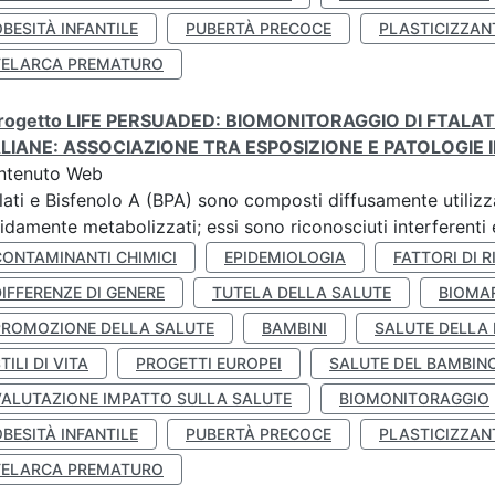
BESITÀ INFANTILE
PUBERTÀ PRECOCE
PLASTICIZZAN
TELARCA PREMATURO
 progetto LIFE PERSUADED: BIOMONITORAGGIO DI FTALA
ALIANE: ASSOCIAZIONE TRA ESPOSIZIONE E PATOLOGIE I
ntenuto Web
lati e Bisfenolo A (BPA) sono composti diffusamente utilizza
idamente metabolizzati; essi sono riconosciuti interferenti e
CONTAMINANTI CHIMICI
EPIDEMIOLOGIA
FATTORI DI R
IFFERENZE DI GENERE
TUTELA DELLA SALUTE
BIOMA
PROMOZIONE DELLA SALUTE
BAMBINI
SALUTE DELLA
TILI DI VITA
PROGETTI EUROPEI
SALUTE DEL BAMBIN
VALUTAZIONE IMPATTO SULLA SALUTE
BIOMONITORAGGIO
BESITÀ INFANTILE
PUBERTÀ PRECOCE
PLASTICIZZAN
TELARCA PREMATURO