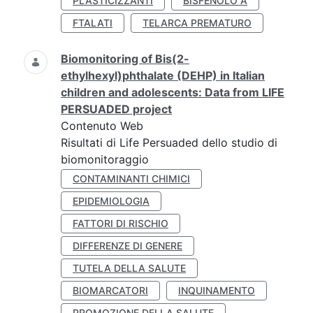
PLASTICIZZANTI
BISFENOLO A
FTALATI
TELARCA PREMATURO
Biomonitoring of Bis(2-
ethylhexyl)phthalate (DEHP) in Italian
children and adolescents: Data from LIFE
PERSUADED project
Contenuto Web
Risultati di Life Persuaded dello studio di
biomonitoraggio
CONTAMINANTI CHIMICI
EPIDEMIOLOGIA
FATTORI DI RISCHIO
DIFFERENZE DI GENERE
TUTELA DELLA SALUTE
BIOMARCATORI
INQUINAMENTO
PROMOZIONE DELLA SALUTE