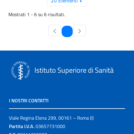
20 Elementi
Mostrati 1 - 6 su 6 risultati.
Pagina
1
Istituto Superiore di Sanità
I NOSTRI CONTATTI
Viale Regina Elena 299, 00161 – Roma (I)
Partita I.V.A.
03657731000