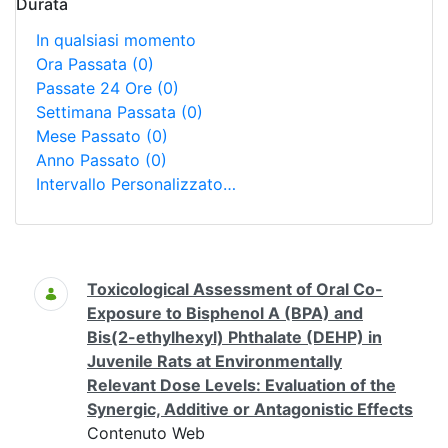
Durata
In qualsiasi momento
Ora Passata
(0)
Passate 24 Ore
(0)
Settimana Passata
(0)
Mese Passato
(0)
Anno Passato
(0)
Intervallo Personalizzato…
Ricerca
Toxicological Assessment of Oral Co-
Exposure to Bisphenol A (BPA) and
Bis(2-ethylhexyl) Phthalate (DEHP) in
Juvenile Rats at Environmentally
Relevant Dose Levels: Evaluation of the
Synergic, Additive or Antagonistic Effects
Contenuto Web