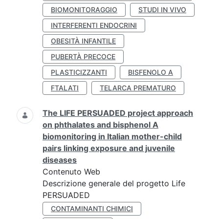
BIOMONITORAGGIO
STUDI IN VIVO
INTERFERENTI ENDOCRINI
OBESITÀ INFANTILE
PUBERTÀ PRECOCE
PLASTICIZZANTI
BISFENOLO A
FTALATI
TELARCA PREMATURO
The LIFE PERSUADED project approach
on phthalates and bisphenol A
biomonitoring in Italian mother-child
pairs linking exposure and juvenile
diseases
Contenuto Web
Descrizione generale del progetto Life
PERSUADED
CONTAMINANTI CHIMICI