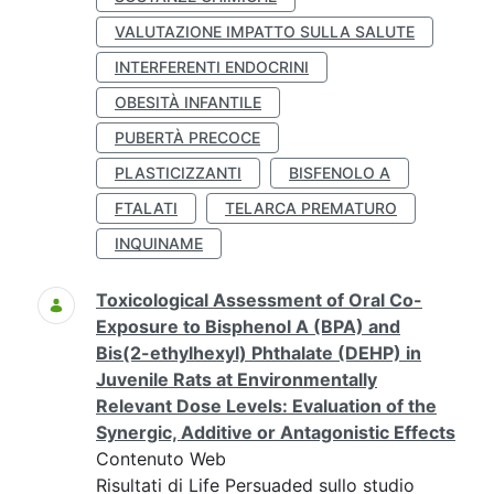
VALUTAZIONE IMPATTO SULLA SALUTE
INTERFERENTI ENDOCRINI
OBESITÀ INFANTILE
PUBERTÀ PRECOCE
PLASTICIZZANTI
BISFENOLO A
FTALATI
TELARCA PREMATURO
INQUINAME
Toxicological Assessment of Oral Co-
Exposure to Bisphenol A (BPA) and
Bis(2-ethylhexyl) Phthalate (DEHP) in
Juvenile Rats at Environmentally
Relevant Dose Levels: Evaluation of the
Synergic, Additive or Antagonistic Effects
Contenuto Web
Risultati di Life Persuaded sullo studio