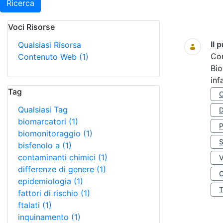
Ricerca
Voci Risorse
Ricerca
Il
Qualsiasi Risorsa
Co
Contenuto Web
(1)
Bio
inf
Tag
Qualsiasi Tag
D
biomarcatori
(1)
biomonitoraggio
(1)
S
bisfenolo a
(1)
contaminanti chimici
(1)
differenze di genere
(1)
O
epidemiologia
(1)
fattori di rischio
(1)
ftalati
(1)
inquinamento
(1)