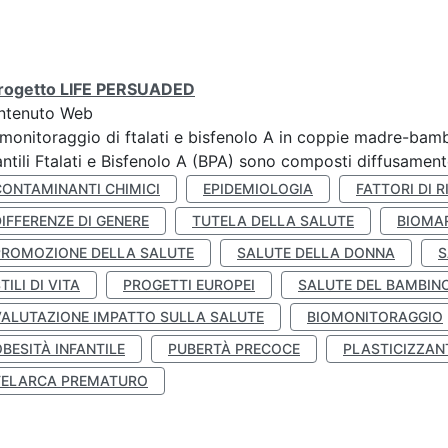
 progetto LIFE PERSUADED
ntenuto Web
monitoraggio di ftalati e bisfenolo A in coppie madre-bamb
antili Ftalati e Bisfenolo A (BPA) sono composti diffusamente 
CONTAMINANTI CHIMICI
EPIDEMIOLOGIA
FATTORI DI R
IFFERENZE DI GENERE
TUTELA DELLA SALUTE
BIOMA
PROMOZIONE DELLA SALUTE
SALUTE DELLA DONNA
S
TILI DI VITA
PROGETTI EUROPEI
SALUTE DEL BAMBIN
VALUTAZIONE IMPATTO SULLA SALUTE
BIOMONITORAGGIO
BESITÀ INFANTILE
PUBERTÀ PRECOCE
PLASTICIZZAN
TELARCA PREMATURO