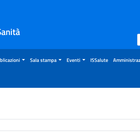
Sanità
blicazioni
Sala stampa
Eventi
ISSalute
Amministraz
enti