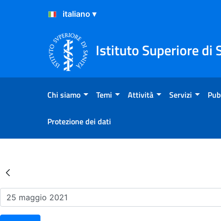
Salta al Contenuto
Salta al Footer
Istituto Superiore di 
Chi siamo
Temi
Attività
Servizi
Pub
Protezione dei dati
Risultati della Ricerca - Ev