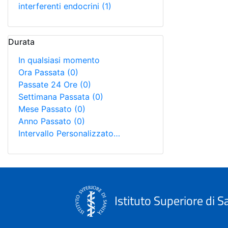
interferenti endocrini
(1)
Durata
In qualsiasi momento
Ora Passata
(0)
Passate 24 Ore
(0)
Settimana Passata
(0)
Mese Passato
(0)
Anno Passato
(0)
Intervallo Personalizzato…
Istituto Superiore di S