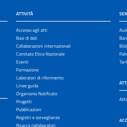
ATTIVITÀ
SER
Accesso agli atti
Aul
Basi di dati
Ban
Collaborazioni internazionali
Bibl
Comitato Etico Nazionale
Patr
Eventi
Tari
Formazione
Laboratori di riferimento
ATT
Linee guida
Organismo Notificato
Atti
Progetti
Pubblicazioni
Registri e sorveglianze
ACC
Ricerca collaboratori