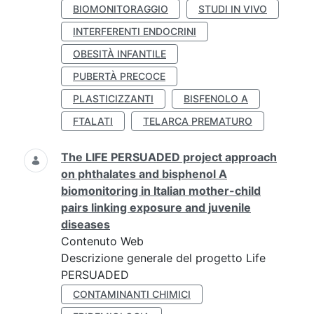
BIOMONITORAGGIO
STUDI IN VIVO
INTERFERENTI ENDOCRINI
OBESITÀ INFANTILE
PUBERTÀ PRECOCE
PLASTICIZZANTI
BISFENOLO A
FTALATI
TELARCA PREMATURO
The LIFE PERSUADED project approach
on phthalates and bisphenol A
biomonitoring in Italian mother-child
pairs linking exposure and juvenile
diseases
Contenuto Web
Descrizione generale del progetto Life
PERSUADED
CONTAMINANTI CHIMICI