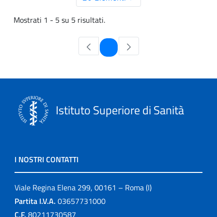
Mostrati 1 - 5 su 5 risultati.
Pagina
1
Istituto Superiore di Sanità
I NOSTRI CONTATTI
Viale Regina Elena 299, 00161 – Roma (I)
Partita I.V.A.
03657731000
C.F.
80211730587