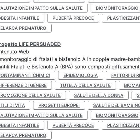
VALUTAZIONE IMPATTO SULLA SALUTE
BIOMONITORAGGIO
BESITÀ INFANTILE
PUBERTÀ PRECOCE
PLASTICIZZAN
TELARCA PREMATURO
 progetto LIFE PERSUADED
ntenuto Web
monitoraggio di ftalati e bisfenolo A in coppie madre-bamb
antili Ftalati e Bisfenolo A (BPA) sono composti diffusamente 
CONTAMINANTI CHIMICI
EPIDEMIOLOGIA
FATTORI DI R
IFFERENZE DI GENERE
TUTELA DELLA SALUTE
BIOMA
PROMOZIONE DELLA SALUTE
SALUTE DELLA DONNA
S
TILI DI VITA
PROGETTI EUROPEI
SALUTE DEL BAMBIN
VALUTAZIONE IMPATTO SULLA SALUTE
BIOMONITORAGGIO
BESITÀ INFANTILE
PUBERTÀ PRECOCE
PLASTICIZZAN
TELARCA PREMATURO