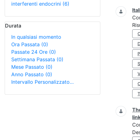
interferenti endocrini
(6)
Ita
Co
Ris
Durata
In qualsiasi momento
D
Ora Passata
(0)
Passate 24 Ore
(0)
Settimana Passata
(0)
S
Mese Passato
(0)
Anno Passato
(0)
Intervallo Personalizzato…
O
The
lin
Co
Des