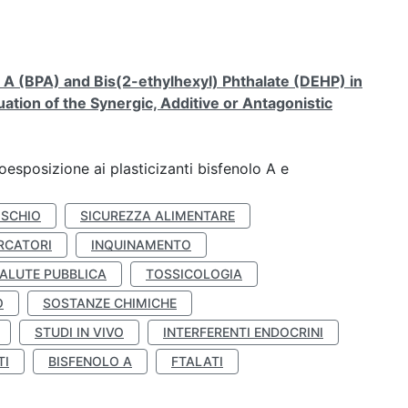
A (BPA) and Bis(2-ethylhexyl) Phthalate (DEHP) in
ation of the Synergic, Additive or Antagonistic
coesposizione ai plasticizanti bisfenolo A e
ISCHIO
SICUREZZA ALIMENTARE
RCATORI
INQUINAMENTO
ALUTE PUBBLICA
TOSSICOLOGIA
O
SOSTANZE CHIMICHE
STUDI IN VIVO
INTERFERENTI ENDOCRINI
TI
BISFENOLO A
FTALATI