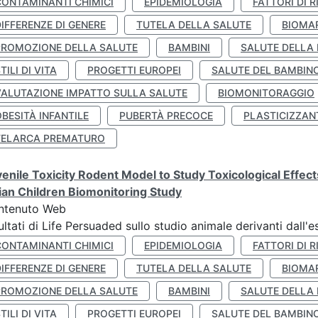
CONTAMINANTI CHIMICI
EPIDEMIOLOGIA
FATTORI DI R
IFFERENZE DI GENERE
TUTELA DELLA SALUTE
BIOMA
PROMOZIONE DELLA SALUTE
BAMBINI
SALUTE DELLA
TILI DI VITA
PROGETTI EUROPEI
SALUTE DEL BAMBIN
VALUTAZIONE IMPATTO SULLA SALUTE
BIOMONITORAGGIO
BESITÀ INFANTILE
PUBERTÀ PRECOCE
PLASTICIZZAN
TELARCA PREMATURO
enile Toxicity Rodent Model to Study Toxicological Effec
lian Children Biomonitoring Study
ntenuto Web
ultati di Life Persuaded sullo studio animale derivanti dall'
CONTAMINANTI CHIMICI
EPIDEMIOLOGIA
FATTORI DI R
IFFERENZE DI GENERE
TUTELA DELLA SALUTE
BIOMA
PROMOZIONE DELLA SALUTE
BAMBINI
SALUTE DELLA
TILI DI VITA
PROGETTI EUROPEI
SALUTE DEL BAMBIN