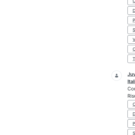
D
S
O
Juv
Ita
Co
Ris
D
S