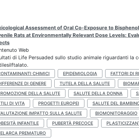
icological Assessment of Oral Co-Exposure to Bisphenol 
enile Rats at Environmentally Relevant Dose Levels: Evalu
ects
ntenuto Web
ultati di Life Persuaded sullo studio animale riguardanti la 
tilesilftalato.
CONTAMINANTI CHIMICI
EPIDEMIOLOGIA
FATTORI DI R
IFFERENZE DI GENERE
TUTELA DELLA SALUTE
BIOMA
PROMOZIONE DELLA SALUTE
SALUTE DELLA DONNA
S
TILI DI VITA
PROGETTI EUROPEI
SALUTE DEL BAMBIN
VALUTAZIONE IMPATTO SULLA SALUTE
BIOMONITORAGGIO
BESITÀ INFANTILE
PUBERTÀ PRECOCE
PLASTICIZZAN
TELARCA PREMATURO