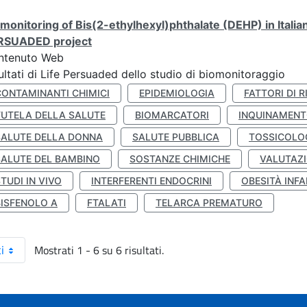
monitoring of Bis(2-ethylhexyl)phthalate (DEHP) in Italia
RSUADED project
ntenuto Web
ultati di Life Persuaded dello studio di biomonitoraggio
CONTAMINANTI CHIMICI
EPIDEMIOLOGIA
FATTORI DI R
TUTELA DELLA SALUTE
BIOMARCATORI
INQUINAMEN
SALUTE DELLA DONNA
SALUTE PUBBLICA
TOSSICOLO
SALUTE DEL BAMBINO
SOSTANZE CHIMICHE
VALUTAZI
TUDI IN VIVO
INTERFERENTI ENDOCRINI
OBESITÀ INFA
BISFENOLO A
FTALATI
TELARCA PREMATURO
Mostrati 1 - 6 su 6 risultati.
i