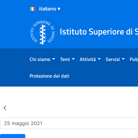
Salta al Contenuto
Salta al Footer
Istituto Superiore di 
Chi siamo
Temi
Attività
Servizi
Pub
Protezione dei dati
Risultati della Ricerca - Ev