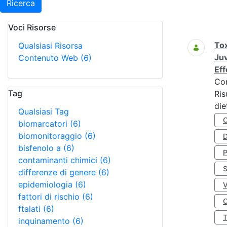
Ricerca
Voci Risorse
Ricerca
Tox
Qualsiasi Risorsa
Juv
Contenuto Web
(6)
Eff
Co
Tag
Ris
die
Qualsiasi Tag
biomarcatori
(6)
biomonitoraggio
(6)
D
bisfenolo a
(6)
contaminanti chimici
(6)
S
differenze di genere
(6)
epidemiologia
(6)
fattori di rischio
(6)
O
ftalati
(6)
inquinamento
(6)