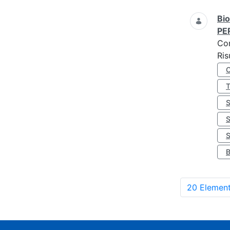
Bio
PE
Co
Ris
S
20 Element