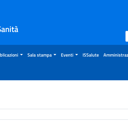
Sanità
blicazioni
Sala stampa
Eventi
ISSalute
Amministraz
enti