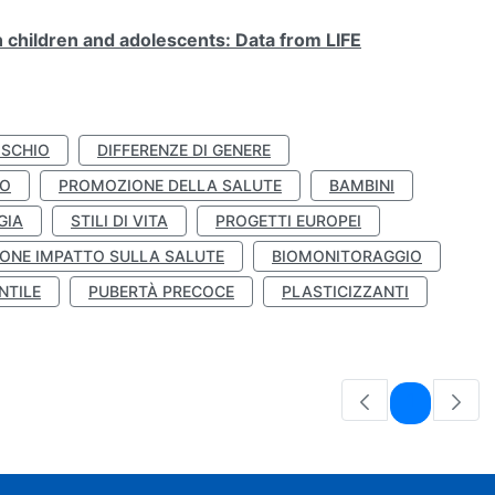
n children and adolescents: Data from LIFE
ISCHIO
DIFFERENZE DI GENERE
TO
PROMOZIONE DELLA SALUTE
BAMBINI
GIA
STILI DI VITA
PROGETTI EUROPEI
ONE IMPATTO SULLA SALUTE
BIOMONITORAGGIO
NTILE
PUBERTÀ PRECOCE
PLASTICIZZANTI
Pagina
1