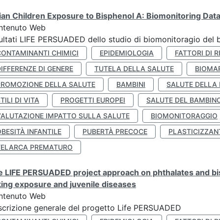
lian Children Exposure to Bisphenol A: Biomonitoring Da
ntenuto Web
ultati LIFE PERSUADED dello studio di biomonitoragio del 
CONTAMINANTI CHIMICI
EPIDEMIOLOGIA
FATTORI DI R
IFFERENZE DI GENERE
TUTELA DELLA SALUTE
BIOMA
PROMOZIONE DELLA SALUTE
BAMBINI
SALUTE DELLA
TILI DI VITA
PROGETTI EUROPEI
SALUTE DEL BAMBIN
VALUTAZIONE IMPATTO SULLA SALUTE
BIOMONITORAGGIO
BESITÀ INFANTILE
PUBERTÀ PRECOCE
PLASTICIZZAN
TELARCA PREMATURO
 LIFE PERSUADED project approach on phthalates and bisp
king exposure and juvenile diseases
ntenuto Web
crizione generale del progetto Life PERSUADED