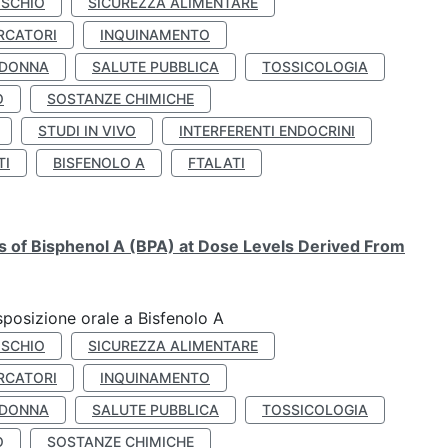
ISCHIO
SICUREZZA ALIMENTARE
RCATORI
INQUINAMENTO
 DONNA
SALUTE PUBBLICA
TOSSICOLOGIA
O
SOSTANZE CHIMICHE
STUDI IN VIVO
INTERFERENTI ENDOCRINI
TI
BISFENOLO A
FTALATI
ts of Bisphenol A (BPA) at Dose Levels Derived From
esposizione orale a Bisfenolo A
ISCHIO
SICUREZZA ALIMENTARE
RCATORI
INQUINAMENTO
 DONNA
SALUTE PUBBLICA
TOSSICOLOGIA
O
SOSTANZE CHIMICHE