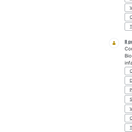
O
Il
Co
Bio
inf
D
S
O