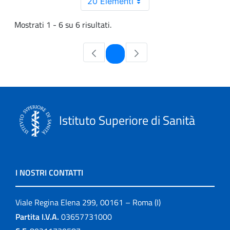
20 Elementi
Mostrati 1 - 6 su 6 risultati.
Pagina
1
Istituto Superiore di Sanità
I NOSTRI CONTATTI
Viale Regina Elena 299, 00161 – Roma (I)
Partita I.V.A.
03657731000