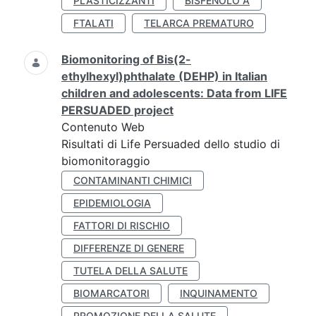
PLASTICIZZANTI
BISFENOLO A
FTALATI
TELARCA PREMATURO
Biomonitoring of Bis(2-
ethylhexyl)phthalate (DEHP) in Italian
children and adolescents: Data from LIFE
PERSUADED project
Contenuto Web
Risultati di Life Persuaded dello studio di
biomonitoraggio
CONTAMINANTI CHIMICI
EPIDEMIOLOGIA
FATTORI DI RISCHIO
DIFFERENZE DI GENERE
TUTELA DELLA SALUTE
BIOMARCATORI
INQUINAMENTO
PROMOZIONE DELLA SALUTE