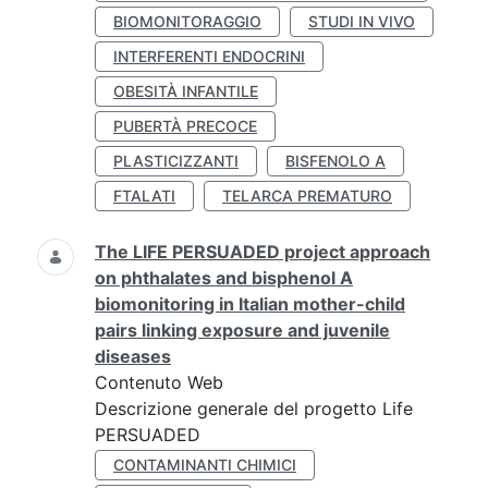
BIOMONITORAGGIO
STUDI IN VIVO
INTERFERENTI ENDOCRINI
OBESITÀ INFANTILE
PUBERTÀ PRECOCE
PLASTICIZZANTI
BISFENOLO A
FTALATI
TELARCA PREMATURO
The LIFE PERSUADED project approach
on phthalates and bisphenol A
biomonitoring in Italian mother-child
pairs linking exposure and juvenile
diseases
Contenuto Web
Descrizione generale del progetto Life
PERSUADED
CONTAMINANTI CHIMICI