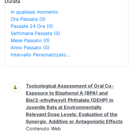
Durata
In qualsiasi momento
Ora Passata
(0)
Passate 24 Ore
(0)
Settimana Passata
(0)
Mese Passato
(0)
Anno Passato
(0)
Intervallo Personalizzato…
Ricerca
Toxicological Assessment of Oral Co-
Exposure to Bisphenol A (BPA) and
Bis(2-ethylhexyl) Phthalate (DEHP) in
Juvenile Rats at Environmentally
Relevant Dose Levels: Evaluation of the
Synergic, Additive or Antagonistic Effects
Contenuto Web