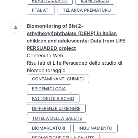
PLASTICIZZANTI
BISFENOLO A
FTALATI
TELARCA PREMATURO
Biomonitoring of Bis(2-
ethylhexyl)phthalate (DEHP) in Italian
children and adolescents: Data from LIFE
PERSUADED project
Contenuto Web
Risultati di Life Persuaded dello studio di
biomonitoraggio
CONTAMINANTI CHIMICI
EPIDEMIOLOGIA
FATTORI DI RISCHIO
DIFFERENZE DI GENERE
TUTELA DELLA SALUTE
BIOMARCATORI
INQUINAMENTO
PROMOZIONE DELLA SALUTE