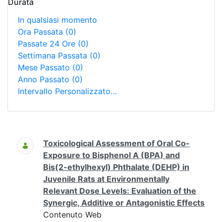
Durata
In qualsiasi momento
Ora Passata
(0)
Passate 24 Ore
(0)
Settimana Passata
(0)
Mese Passato
(0)
Anno Passato
(0)
Intervallo Personalizzato…
Ricerca
Toxicological Assessment of Oral Co-
Exposure to Bisphenol A (BPA) and
Bis(2-ethylhexyl) Phthalate (DEHP) in
Juvenile Rats at Environmentally
Relevant Dose Levels: Evaluation of the
Synergic, Additive or Antagonistic Effects
Contenuto Web