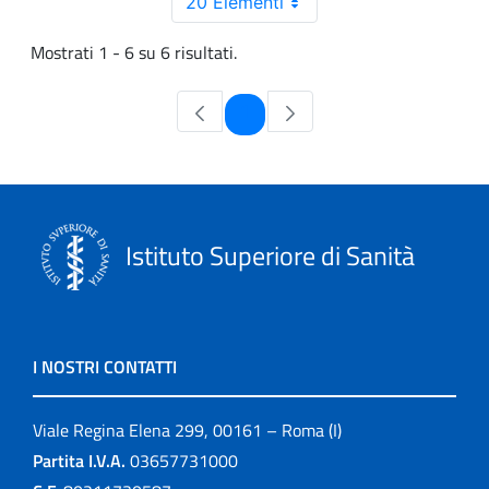
20 Elementi
Mostrati 1 - 6 su 6 risultati.
Pagina
1
Istituto Superiore di Sanità
I NOSTRI CONTATTI
Viale Regina Elena 299, 00161 – Roma (I)
Partita I.V.A.
03657731000