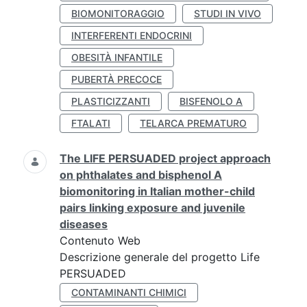
BIOMONITORAGGIO
STUDI IN VIVO
INTERFERENTI ENDOCRINI
OBESITÀ INFANTILE
PUBERTÀ PRECOCE
PLASTICIZZANTI
BISFENOLO A
FTALATI
TELARCA PREMATURO
The LIFE PERSUADED project approach
on phthalates and bisphenol A
biomonitoring in Italian mother-child
pairs linking exposure and juvenile
diseases
Contenuto Web
Descrizione generale del progetto Life
PERSUADED
CONTAMINANTI CHIMICI