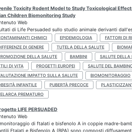
enile Toxicity Rodent Model to Study Toxicological Effec
lian Children Biomonitoring Study
ntenuto Web
ultati di Life Persuaded sullo studio animale derivanti dall'
CONTAMINANTI CHIMICI
EPIDEMIOLOGIA
FATTORI DI R
IFFERENZE DI GENERE
TUTELA DELLA SALUTE
BIOMA
PROMOZIONE DELLA SALUTE
BAMBINI
SALUTE DELLA
TILI DI VITA
PROGETTI EUROPEI
SALUTE DEL BAMBIN
VALUTAZIONE IMPATTO SULLA SALUTE
BIOMONITORAGGIO
BESITÀ INFANTILE
PUBERTÀ PRECOCE
PLASTICIZZAN
TELARCA PREMATURO
 progetto LIFE PERSUADED
ntenuto Web
monitoraggio di ftalati e bisfenolo A in coppie madre-bamb
antili Ftalati e Bisfenolo A (BPA) sono composti diffusamente 