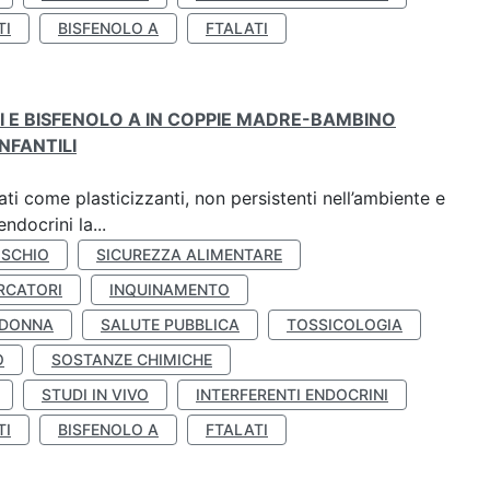
TI
BISFENOLO A
FTALATI
TI E BISFENOLO A IN COPPIE MADRE-BAMBINO
NFANTILI
ti come plasticizzanti, non persistenti nell’ambiente e
ndocrini la...
ISCHIO
SICUREZZA ALIMENTARE
RCATORI
INQUINAMENTO
 DONNA
SALUTE PUBBLICA
TOSSICOLOGIA
O
SOSTANZE CHIMICHE
STUDI IN VIVO
INTERFERENTI ENDOCRINI
TI
BISFENOLO A
FTALATI