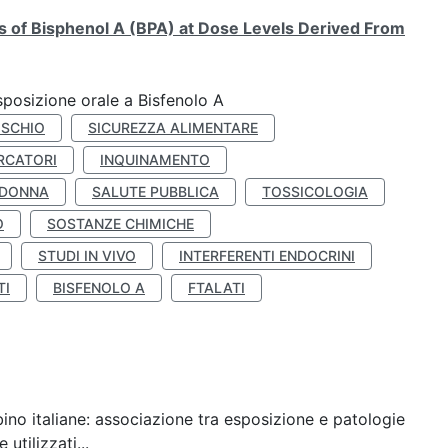
ts of Bisphenol A (BPA) at Dose Levels Derived From
esposizione orale a Bisfenolo A
ISCHIO
SICUREZZA ALIMENTARE
RCATORI
INQUINAMENTO
 DONNA
SALUTE PUBBLICA
TOSSICOLOGIA
O
SOSTANZE CHIMICHE
STUDI IN VIVO
INTERFERENTI ENDOCRINI
TI
BISFENOLO A
FTALATI
ino italiane: associazione tra esposizione e patologie
utilizzati...