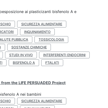
coesposizione ai plasticizanti bisfenolo A e
ISCHIO
SICUREZZA ALIMENTARE
RCATORI
INQUINAMENTO
ALUTE PUBBLICA
TOSSICOLOGIA
O
SOSTANZE CHIMICHE
STUDI IN VIVO
INTERFERENTI ENDOCRINI
TI
BISFENOLO A
FTALATI
ta from the LIFE PERSUADED Project
bisfenolo A nei bambini
ISCHIO
SICUREZZA ALIMENTARE