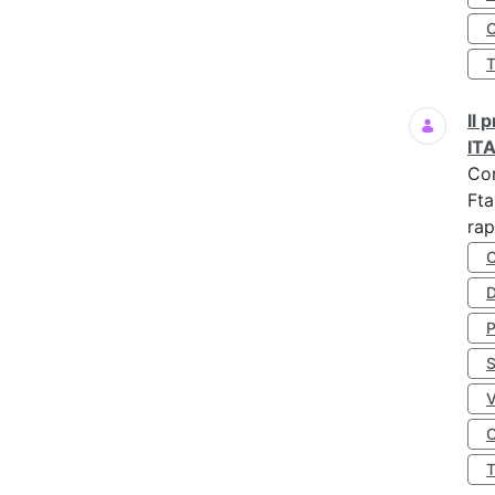
O
Il
IT
Co
Fta
rap
D
S
O