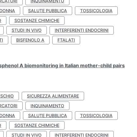
RCATORI
INQUINAMENTO
 DONNA
SALUTE PUBBLICA
TOSSICOLOGIA
O
SOSTANZE CHIMICHE
STUDI IN VIVO
INTERFERENTI ENDOCRINI
TI
BISFENOLO A
FTALATI
henol A biomonitoring in Italian mother-child pairs
ISCHIO
SICUREZZA ALIMENTARE
RCATORI
INQUINAMENTO
 DONNA
SALUTE PUBBLICA
TOSSICOLOGIA
O
SOSTANZE CHIMICHE
STUDI IN VIVO
INTERFERENTI ENDOCRINI