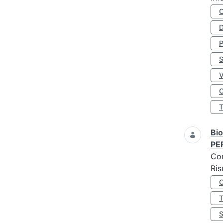
D
S
O
Bio
PE
Co
Ris