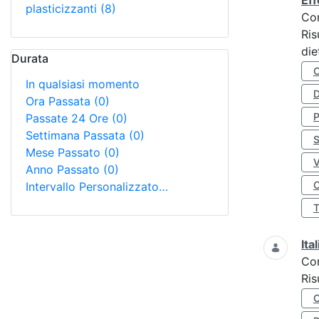
Eff
plasticizzanti
(8)
Co
Ris
die
Durata
In qualsiasi momento
D
Ora Passata
(0)
Passate 24 Ore
(0)
Settimana Passata
(0)
S
Mese Passato
(0)
Anno Passato
(0)
O
Intervallo Personalizzato…
Ita
Co
Ris