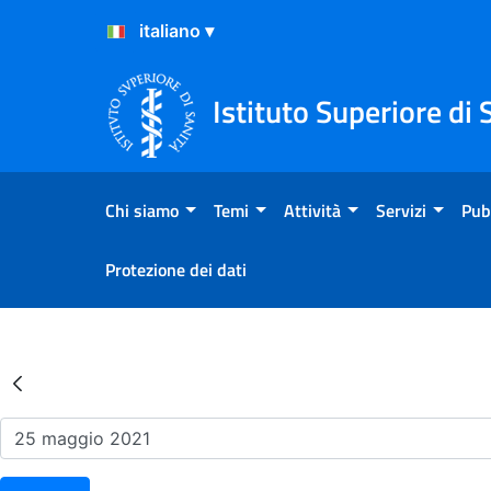
Salta al Contenuto
Salta al Footer
Istituto Superiore di 
Chi siamo
Temi
Attività
Servizi
Pub
Protezione dei dati
Risultati della Ricerca - Ev