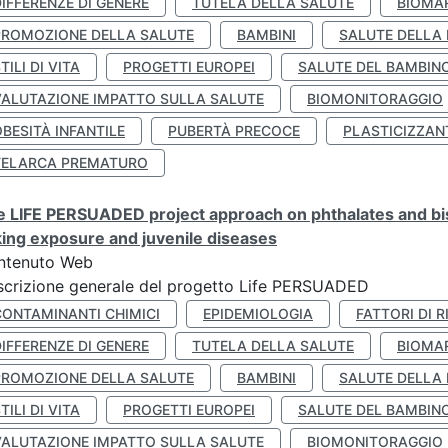
IFFERENZE DI GENERE
TUTELA DELLA SALUTE
BIOMA
PROMOZIONE DELLA SALUTE
BAMBINI
SALUTE DELLA
TILI DI VITA
PROGETTI EUROPEI
SALUTE DEL BAMBIN
VALUTAZIONE IMPATTO SULLA SALUTE
BIOMONITORAGGIO
BESITÀ INFANTILE
PUBERTÀ PRECOCE
PLASTICIZZAN
TELARCA PREMATURO
 LIFE PERSUADED project approach on phthalates and bisp
king exposure and juvenile diseases
ntenuto Web
crizione generale del progetto Life PERSUADED
CONTAMINANTI CHIMICI
EPIDEMIOLOGIA
FATTORI DI R
IFFERENZE DI GENERE
TUTELA DELLA SALUTE
BIOMA
PROMOZIONE DELLA SALUTE
BAMBINI
SALUTE DELLA
TILI DI VITA
PROGETTI EUROPEI
SALUTE DEL BAMBIN
VALUTAZIONE IMPATTO SULLA SALUTE
BIOMONITORAGGIO