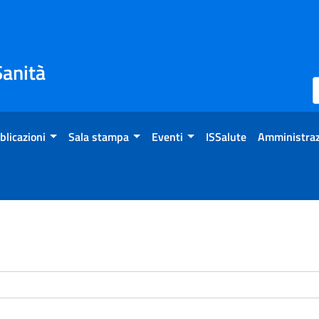
Sanità
blicazioni
Sala stampa
Eventi
ISSalute
Amministraz
enti