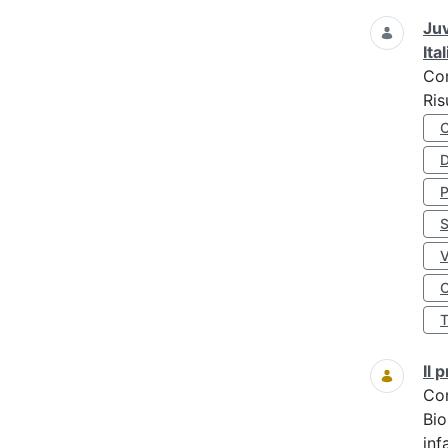
Juv
Ita
Co
Ris
D
S
O
Il
Co
Bio
inf