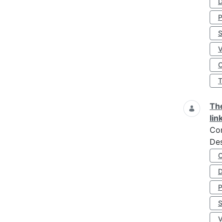
D
S
O
The
lin
Co
Des
D
S