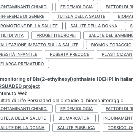
CONTAMINANTI CHIMICI
EPIDEMIOLOGIA
FATTORI DI R
IFFERENZE DI GENERE
TUTELA DELLA SALUTE
BIOMA
PROMOZIONE DELLA SALUTE
SALUTE DELLA DONNA
S
TILI DI VITA
PROGETTI EUROPEI
SALUTE DEL BAMBIN
VALUTAZIONE IMPATTO SULLA SALUTE
BIOMONITORAGGIO
BESITÀ INFANTILE
PUBERTÀ PRECOCE
PLASTICIZZAN
TELARCA PREMATURO
monitoring of Bis(2-ethylhexyl)phthalate (DEHP) in Italia
RSUADED project
ntenuto Web
ultati di Life Persuaded dello studio di biomonitoraggio
CONTAMINANTI CHIMICI
EPIDEMIOLOGIA
FATTORI DI R
TUTELA DELLA SALUTE
BIOMARCATORI
INQUINAMEN
SALUTE DELLA DONNA
SALUTE PUBBLICA
TOSSICOLO