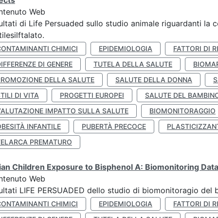
ects
ntenuto Web
ultati di Life Persuaded sullo studio animale riguardanti la 
tilesilftalato.
CONTAMINANTI CHIMICI
EPIDEMIOLOGIA
FATTORI DI R
IFFERENZE DI GENERE
TUTELA DELLA SALUTE
BIOMA
PROMOZIONE DELLA SALUTE
SALUTE DELLA DONNA
S
TILI DI VITA
PROGETTI EUROPEI
SALUTE DEL BAMBIN
VALUTAZIONE IMPATTO SULLA SALUTE
BIOMONITORAGGIO
BESITÀ INFANTILE
PUBERTÀ PRECOCE
PLASTICIZZAN
TELARCA PREMATURO
lian Children Exposure to Bisphenol A: Biomonitoring Da
ntenuto Web
ultati LIFE PERSUADED dello studio di biomonitoragio del 
CONTAMINANTI CHIMICI
EPIDEMIOLOGIA
FATTORI DI R