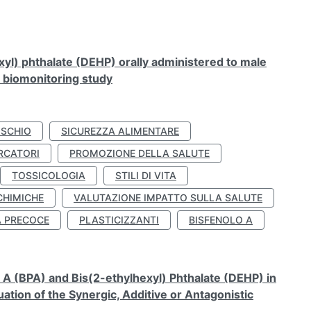
xyl) phthalate (DEHP) orally administered to male
n biomonitoring study
ISCHIO
SICUREZZA ALIMENTARE
RCATORI
PROMOZIONE DELLA SALUTE
TOSSICOLOGIA
STILI DI VITA
CHIMICHE
VALUTAZIONE IMPATTO SULLA SALUTE
À PRECOCE
PLASTICIZZANTI
BISFENOLO A
A (BPA) and Bis(2-ethylhexyl) Phthalate (DEHP) in
ation of the Synergic, Additive or Antagonistic