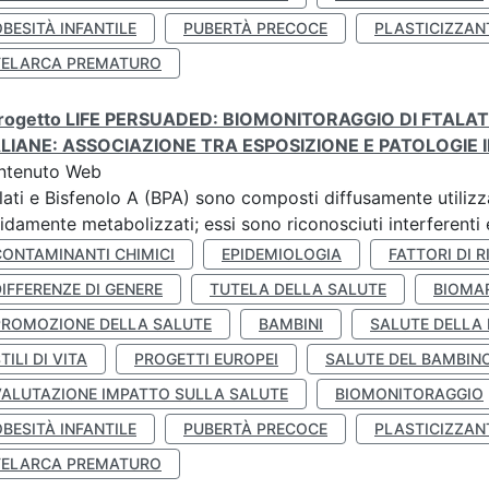
BESITÀ INFANTILE
PUBERTÀ PRECOCE
PLASTICIZZAN
TELARCA PREMATURO
 progetto LIFE PERSUADED: BIOMONITORAGGIO DI FTALA
ALIANE: ASSOCIAZIONE TRA ESPOSIZIONE E PATOLOGIE I
ntenuto Web
lati e Bisfenolo A (BPA) sono composti diffusamente utilizza
idamente metabolizzati; essi sono riconosciuti interferenti e
CONTAMINANTI CHIMICI
EPIDEMIOLOGIA
FATTORI DI R
IFFERENZE DI GENERE
TUTELA DELLA SALUTE
BIOMA
PROMOZIONE DELLA SALUTE
BAMBINI
SALUTE DELLA
TILI DI VITA
PROGETTI EUROPEI
SALUTE DEL BAMBIN
VALUTAZIONE IMPATTO SULLA SALUTE
BIOMONITORAGGIO
BESITÀ INFANTILE
PUBERTÀ PRECOCE
PLASTICIZZAN
TELARCA PREMATURO