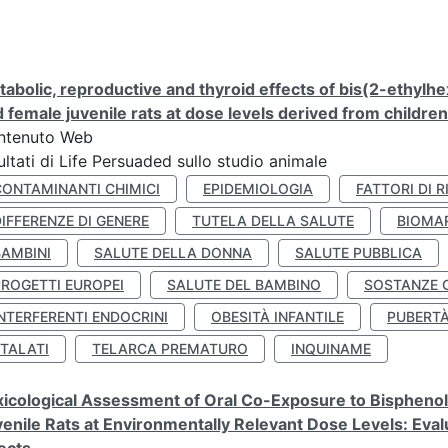
abolic, reproductive and thyroid effects of bis(2-ethylhe
 female juvenile rats at dose levels derived from childre
ntenuto Web
ultati di Life Persuaded sullo studio animale
CONTAMINANTI CHIMICI
EPIDEMIOLOGIA
FATTORI DI R
IFFERENZE DI GENERE
TUTELA DELLA SALUTE
BIOMA
BAMBINI
SALUTE DELLA DONNA
SALUTE PUBBLICA
PROGETTI EUROPEI
SALUTE DEL BAMBINO
SOSTANZE 
NTERFERENTI ENDOCRINI
OBESITÀ INFANTILE
PUBERT
FTALATI
TELARCA PREMATURO
INQUINAME
icological Assessment of Oral Co-Exposure to Bisphenol 
enile Rats at Environmentally Relevant Dose Levels: Evalu