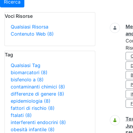
Ricerca
Voci Risorse
Ricerca
Met
Qualsiasi Risorsa
and
Contenuto Web
(8)
Co
Ris
Tag
Qualsiasi Tag
D
biomarcatori
(8)
bisfenolo a
(8)
contaminanti chimici
(8)
differenze di genere
(8)
I
epidemiologia
(8)
fattori di rischio
(8)
ftalati
(8)
Tox
interferenti endocrini
(8)
Juv
obesità infantile
(8)