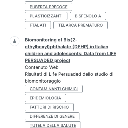
PUBERTÀ PRECOCE
PLASTICIZZANTI
BISFENOLO A
FTALATI
TELARCA PREMATURO
Biomonitoring of Bis(2-
ethylhexyl)phthalate (DEHP) in Italian
children and adolescents: Data from LIFE
PERSUADED project
Contenuto Web
Risultati di Life Persuaded dello studio di
biomonitoraggio
CONTAMINANTI CHIMICI
EPIDEMIOLOGIA
FATTORI DI RISCHIO
DIFFERENZE DI GENERE
TUTELA DELLA SALUTE