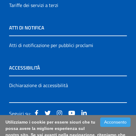
Tariffe dei servizi a terzi
ATTI DI NOTIFICA
Atti di notificazione per pubblici proclami
ACCESSIBILITÀ
Dichiarazione di accessibilità
Seguici su:
Utilizziamo i cookie per essere sicuri che tu
Acconsento
Accessibilità: form di segnalazione di prima istanza per
possa avere la migliore esperienza sul
nostro sito. Se vai avanti nella navigazione, riteniamo che