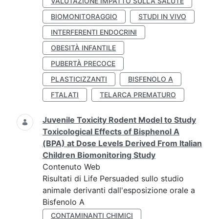
VALUTAZIONE IMPATTO SULLA SALUTE
BIOMONITORAGGIO
STUDI IN VIVO
INTERFERENTI ENDOCRINI
OBESITÀ INFANTILE
PUBERTÀ PRECOCE
PLASTICIZZANTI
BISFENOLO A
FTALATI
TELARCA PREMATURO
Juvenile Toxicity Rodent Model to Study
Toxicological Effects of Bisphenol A
(BPA) at Dose Levels Derived From Italian
Children Biomonitoring Study
Contenuto Web
Risultati di Life Persuaded sullo studio
animale derivanti dall'esposizione orale a
Bisfenolo A
CONTAMINANTI CHIMICI