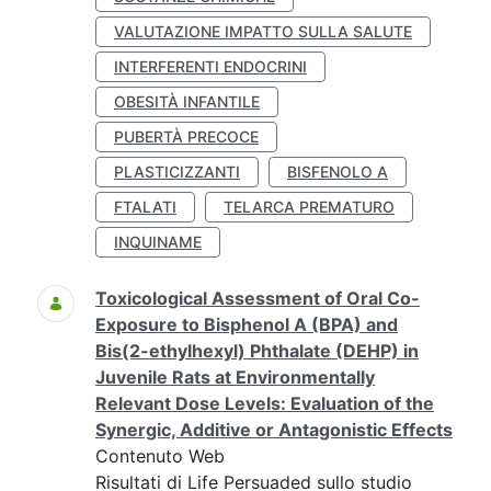
VALUTAZIONE IMPATTO SULLA SALUTE
INTERFERENTI ENDOCRINI
OBESITÀ INFANTILE
PUBERTÀ PRECOCE
PLASTICIZZANTI
BISFENOLO A
FTALATI
TELARCA PREMATURO
INQUINAME
Toxicological Assessment of Oral Co-
Exposure to Bisphenol A (BPA) and
Bis(2-ethylhexyl) Phthalate (DEHP) in
Juvenile Rats at Environmentally
Relevant Dose Levels: Evaluation of the
Synergic, Additive or Antagonistic Effects
Contenuto Web
Risultati di Life Persuaded sullo studio