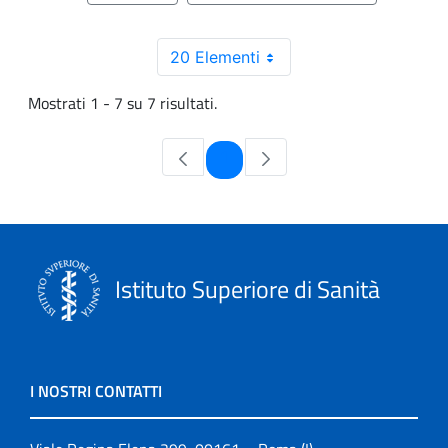
20 Elementi
Mostrati 1 - 7 su 7 risultati.
Pagina
1
Istituto Superiore di Sanità
I NOSTRI CONTATTI