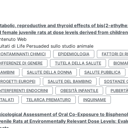
abolic, reproductive and thyroid effects of bis(2-ethylhe
 female juvenile rats at dose levels derived from childre
ntenuto Web
ultati di Life Persuaded sullo studio animale
CONTAMINANTI CHIMICI
EPIDEMIOLOGIA
FATTORI DI R
IFFERENZE DI GENERE
TUTELA DELLA SALUTE
BIOMA
BAMBINI
SALUTE DELLA DONNA
SALUTE PUBBLICA
PROGETTI EUROPEI
SALUTE DEL BAMBINO
SOSTANZE 
NTERFERENTI ENDOCRINI
OBESITÀ INFANTILE
PUBERT
FTALATI
TELARCA PREMATURO
INQUINAME
icological Assessment of Oral Co-Exposure to Bisphenol 
enile Rats at Environmentally Relevant Dose Levels: Evalu