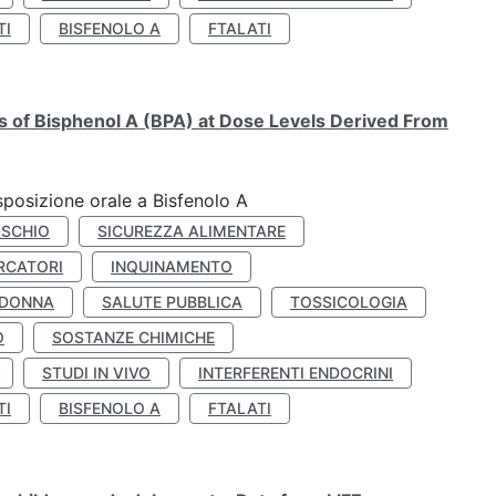
TI
BISFENOLO A
FTALATI
ts of Bisphenol A (BPA) at Dose Levels Derived From
esposizione orale a Bisfenolo A
ISCHIO
SICUREZZA ALIMENTARE
RCATORI
INQUINAMENTO
 DONNA
SALUTE PUBBLICA
TOSSICOLOGIA
O
SOSTANZE CHIMICHE
STUDI IN VIVO
INTERFERENTI ENDOCRINI
TI
BISFENOLO A
FTALATI