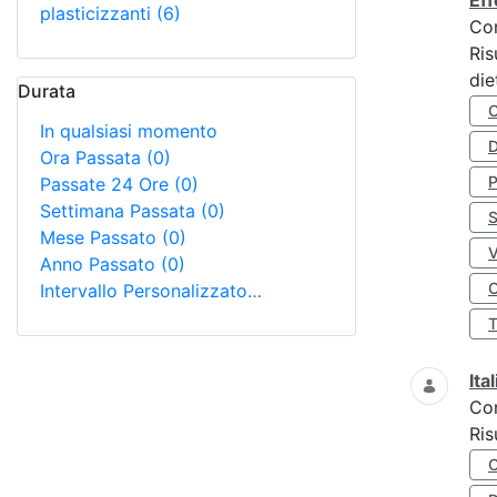
Eff
plasticizzanti
(6)
Co
Ris
die
Durata
In qualsiasi momento
D
Ora Passata
(0)
Passate 24 Ore
(0)
Settimana Passata
(0)
S
Mese Passato
(0)
Anno Passato
(0)
O
Intervallo Personalizzato…
Ita
Co
Ris