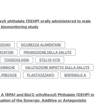
xyl) phthalate (DEHP) orally administered to male
n biomonitoring study
ISCHIO
SICUREZZA ALIMENTARE
RCATORI
PROMOZIONE DELLA SALUTE
TOSSICOLOGIA
STILI DI VITA
CHIMICHE
VALUTAZIONE IMPATTO SULLA SALUTE
À PRECOCE
PLASTICIZZANTI
BISFENOLO A
A (BPA) and Bis(2-ethylhexyl) Phthalate (DEHP) in
ation of the Synergic, Additive or Antagonistic