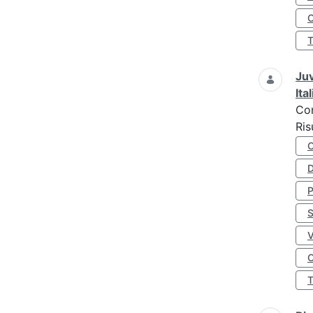
O
Juv
Ita
Co
Ris
D
S
O