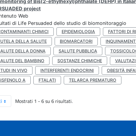
monitoring of Bis(2-ethylhexyl)phthalate (DEHP) in Italia
RSUADED project
ntenuto Web
ultati di Life Persuaded dello studio di biomonitoraggio
CONTAMINANTI CHIMICI
EPIDEMIOLOGIA
FATTORI DI R
TUTELA DELLA SALUTE
BIOMARCATORI
INQUINAMEN
SALUTE DELLA DONNA
SALUTE PUBBLICA
TOSSICOLO
SALUTE DEL BAMBINO
SOSTANZE CHIMICHE
VALUTAZI
TUDI IN VIVO
INTERFERENTI ENDOCRINI
OBESITÀ INFA
BISFENOLO A
FTALATI
TELARCA PREMATURO
Mostrati 1 - 6 su 6 risultati.
i