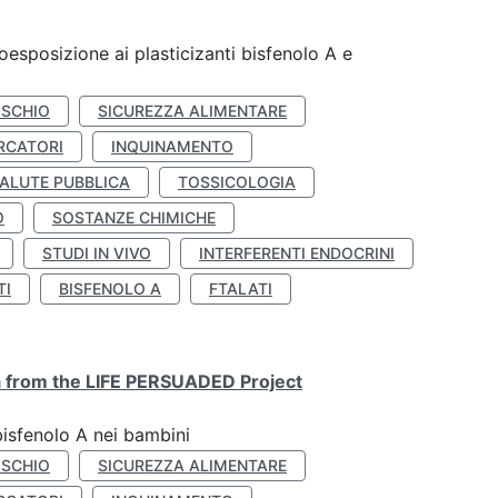
coesposizione ai plasticizanti bisfenolo A e
ISCHIO
SICUREZZA ALIMENTARE
RCATORI
INQUINAMENTO
ALUTE PUBBLICA
TOSSICOLOGIA
O
SOSTANZE CHIMICHE
STUDI IN VIVO
INTERFERENTI ENDOCRINI
TI
BISFENOLO A
FTALATI
ta from the LIFE PERSUADED Project
bisfenolo A nei bambini
ISCHIO
SICUREZZA ALIMENTARE