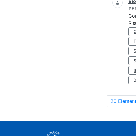
Bio
PE
Co
Ris
S
20 Element