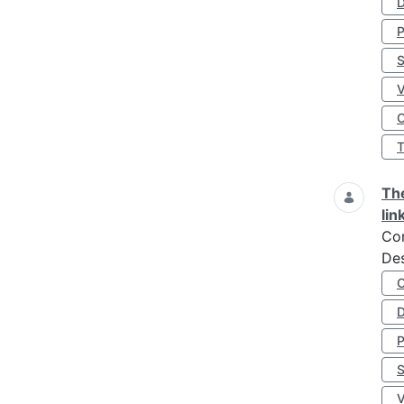
D
S
O
The
lin
Co
Des
D
S