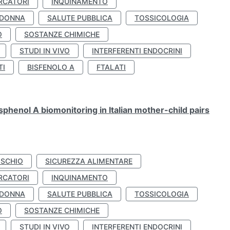
RCATORI
INQUINAMENTO
 DONNA
SALUTE PUBBLICA
TOSSICOLOGIA
O
SOSTANZE CHIMICHE
STUDI IN VIVO
INTERFERENTI ENDOCRINI
TI
BISFENOLO A
FTALATI
henol A biomonitoring in Italian mother-child pairs
ISCHIO
SICUREZZA ALIMENTARE
RCATORI
INQUINAMENTO
 DONNA
SALUTE PUBBLICA
TOSSICOLOGIA
O
SOSTANZE CHIMICHE
STUDI IN VIVO
INTERFERENTI ENDOCRINI