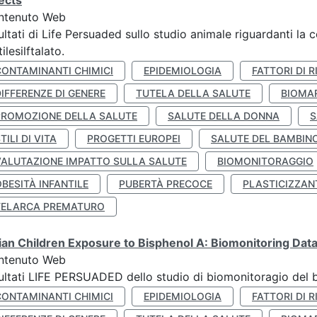
ects
ntenuto Web
ultati di Life Persuaded sullo studio animale riguardanti la 
tilesilftalato.
CONTAMINANTI CHIMICI
EPIDEMIOLOGIA
FATTORI DI R
IFFERENZE DI GENERE
TUTELA DELLA SALUTE
BIOMA
PROMOZIONE DELLA SALUTE
SALUTE DELLA DONNA
S
TILI DI VITA
PROGETTI EUROPEI
SALUTE DEL BAMBIN
VALUTAZIONE IMPATTO SULLA SALUTE
BIOMONITORAGGIO
BESITÀ INFANTILE
PUBERTÀ PRECOCE
PLASTICIZZAN
TELARCA PREMATURO
lian Children Exposure to Bisphenol A: Biomonitoring Da
ntenuto Web
ultati LIFE PERSUADED dello studio di biomonitoragio del 
CONTAMINANTI CHIMICI
EPIDEMIOLOGIA
FATTORI DI R