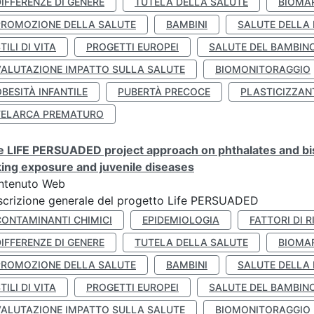
IFFERENZE DI GENERE
TUTELA DELLA SALUTE
BIOMA
PROMOZIONE DELLA SALUTE
BAMBINI
SALUTE DELLA
TILI DI VITA
PROGETTI EUROPEI
SALUTE DEL BAMBIN
VALUTAZIONE IMPATTO SULLA SALUTE
BIOMONITORAGGIO
BESITÀ INFANTILE
PUBERTÀ PRECOCE
PLASTICIZZAN
TELARCA PREMATURO
 LIFE PERSUADED project approach on phthalates and bisp
king exposure and juvenile diseases
ntenuto Web
crizione generale del progetto Life PERSUADED
CONTAMINANTI CHIMICI
EPIDEMIOLOGIA
FATTORI DI R
IFFERENZE DI GENERE
TUTELA DELLA SALUTE
BIOMA
PROMOZIONE DELLA SALUTE
BAMBINI
SALUTE DELLA
TILI DI VITA
PROGETTI EUROPEI
SALUTE DEL BAMBIN
VALUTAZIONE IMPATTO SULLA SALUTE
BIOMONITORAGGIO