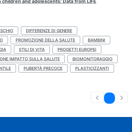
n children and adolescents: Data from LIFE
ISCHIO
DIFFERENZE DI GENERE
TO
PROMOZIONE DELLA SALUTE
BAMBINI
GIA
STILI DI VITA
PROGETTI EUROPEI
ONE IMPATTO SULLA SALUTE
BIOMONITORAGGIO
NTILE
PUBERTÀ PRECOCE
PLASTICIZZANTI
Pagina
1