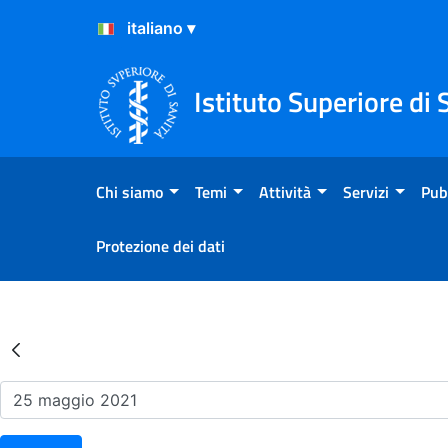
Salta al Contenuto
Salta al Footer
Istituto Superiore di 
Chi siamo
Temi
Attività
Servizi
Pub
Protezione dei dati
Risultati della Ricerca - Ev