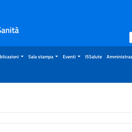
Sanità
blicazioni
Sala stampa
Eventi
ISSalute
Amministraz
enti