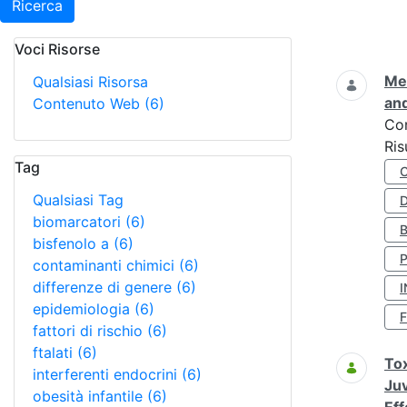
Ricerca
Voci Risorse
Ricerca
Met
Qualsiasi Risorsa
and
Contenuto Web
(6)
Co
Ris
Tag
Qualsiasi Tag
D
biomarcatori
(6)
bisfenolo a
(6)
contaminanti chimici
(6)
differenze di genere
(6)
I
epidemiologia
(6)
fattori di rischio
(6)
ftalati
(6)
Tox
interferenti endocrini
(6)
Juv
obesità infantile
(6)