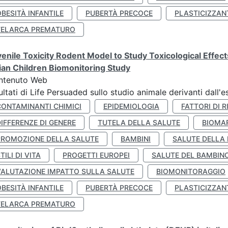
BESITÀ INFANTILE
PUBERTÀ PRECOCE
PLASTICIZZAN
TELARCA PREMATURO
enile Toxicity Rodent Model to Study Toxicological Effec
lian Children Biomonitoring Study
ntenuto Web
ultati di Life Persuaded sullo studio animale derivanti dall'
CONTAMINANTI CHIMICI
EPIDEMIOLOGIA
FATTORI DI R
IFFERENZE DI GENERE
TUTELA DELLA SALUTE
BIOMA
PROMOZIONE DELLA SALUTE
BAMBINI
SALUTE DELLA
TILI DI VITA
PROGETTI EUROPEI
SALUTE DEL BAMBIN
VALUTAZIONE IMPATTO SULLA SALUTE
BIOMONITORAGGIO
BESITÀ INFANTILE
PUBERTÀ PRECOCE
PLASTICIZZAN
TELARCA PREMATURO