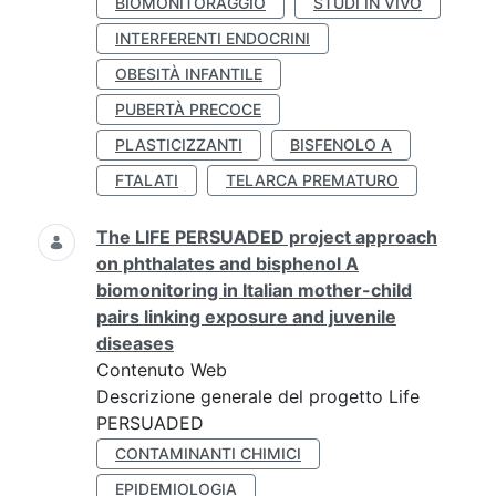
BIOMONITORAGGIO
STUDI IN VIVO
INTERFERENTI ENDOCRINI
OBESITÀ INFANTILE
PUBERTÀ PRECOCE
PLASTICIZZANTI
BISFENOLO A
FTALATI
TELARCA PREMATURO
The LIFE PERSUADED project approach
on phthalates and bisphenol A
biomonitoring in Italian mother-child
pairs linking exposure and juvenile
diseases
Contenuto Web
Descrizione generale del progetto Life
PERSUADED
CONTAMINANTI CHIMICI
EPIDEMIOLOGIA