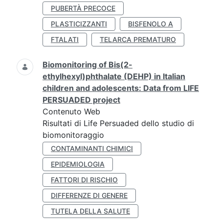
PUBERTÀ PRECOCE
PLASTICIZZANTI
BISFENOLO A
FTALATI
TELARCA PREMATURO
Biomonitoring of Bis(2-
ethylhexyl)phthalate (DEHP) in Italian
children and adolescents: Data from LIFE
PERSUADED project
Contenuto Web
Risultati di Life Persuaded dello studio di
biomonitoraggio
CONTAMINANTI CHIMICI
EPIDEMIOLOGIA
FATTORI DI RISCHIO
DIFFERENZE DI GENERE
TUTELA DELLA SALUTE