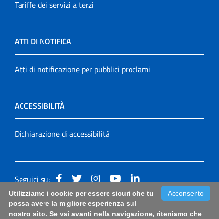
Tariffe dei servizi a terzi
ATTI DI NOTIFICA
Atti di notificazione per pubblici proclami
ACCESSIBILITÀ
Dichiarazione di accessibilità
Seguici su:
Utilizziamo i cookie per essere sicuri che tu
Acconsento
Accessibilità: form di segnalazione di prima istanza per
possa avere la migliore esperienza sul
nostro sito. Se vai avanti nella navigazione, riteniamo che
questa pagina
|
Note Legali
|
Sitemap