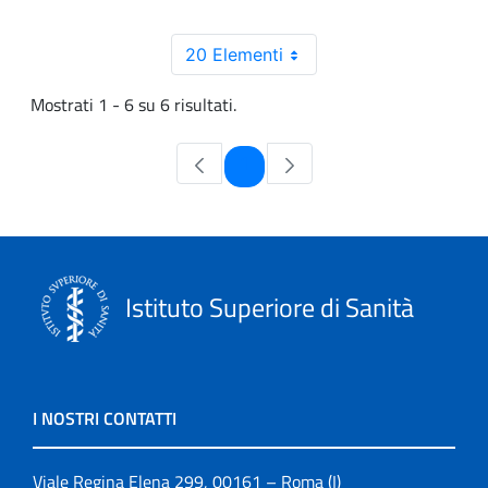
20 Elementi
Mostrati 1 - 6 su 6 risultati.
Pagina
1
Istituto Superiore di Sanità
I NOSTRI CONTATTI
Viale Regina Elena 299, 00161 – Roma (I)