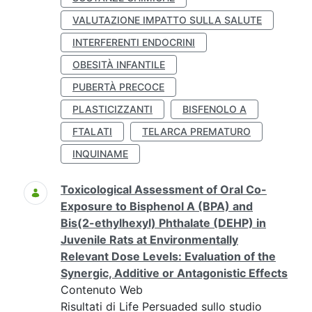
VALUTAZIONE IMPATTO SULLA SALUTE
INTERFERENTI ENDOCRINI
OBESITÀ INFANTILE
PUBERTÀ PRECOCE
PLASTICIZZANTI
BISFENOLO A
FTALATI
TELARCA PREMATURO
INQUINAME
Toxicological Assessment of Oral Co-
Exposure to Bisphenol A (BPA) and
Bis(2-ethylhexyl) Phthalate (DEHP) in
Juvenile Rats at Environmentally
Relevant Dose Levels: Evaluation of the
Synergic, Additive or Antagonistic Effects
Contenuto Web
Risultati di Life Persuaded sullo studio