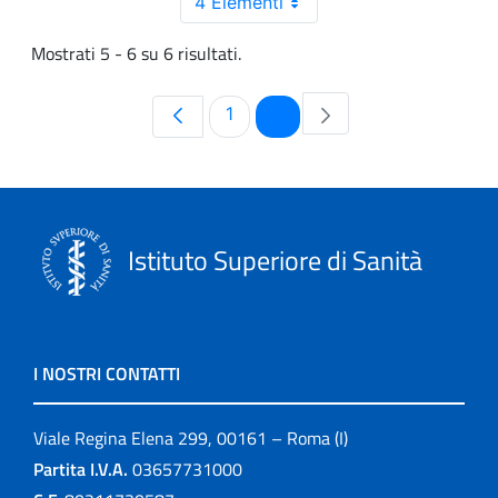
4 Elementi
Mostrati 5 - 6 su 6 risultati.
Pagina
Pagina
1
2
Istituto Superiore di Sanità
I NOSTRI CONTATTI
Viale Regina Elena 299, 00161 – Roma (I)
Partita I.V.A.
03657731000