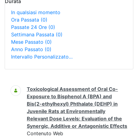
Durata
In qualsiasi momento
Ora Passata
(0)
Passate 24 Ore
(0)
Settimana Passata
(0)
Mese Passato
(0)
Anno Passato
(0)
Intervallo Personalizzato…
Ricerca
Toxicological Assessment of Oral Co-
Exposure to Bisphenol A (BPA) and
Bis(2-ethylhexyl) Phthalate (DEHP) in
Juvenile Rats at Environmentally
Relevant Dose Levels: Evaluation of the
Synergic, Additive or Antagonistic Effects
Contenuto Web