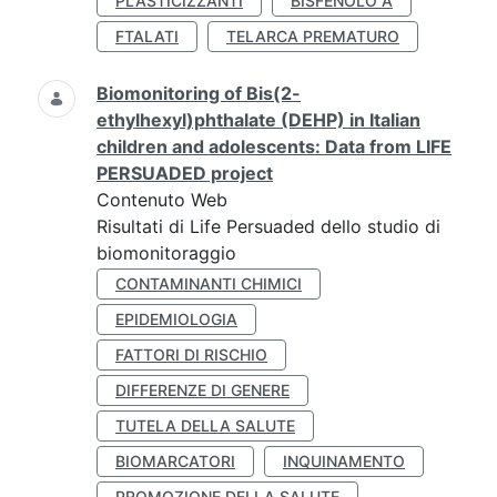
PLASTICIZZANTI
BISFENOLO A
FTALATI
TELARCA PREMATURO
Biomonitoring of Bis(2-
ethylhexyl)phthalate (DEHP) in Italian
children and adolescents: Data from LIFE
PERSUADED project
Contenuto Web
Risultati di Life Persuaded dello studio di
biomonitoraggio
CONTAMINANTI CHIMICI
EPIDEMIOLOGIA
FATTORI DI RISCHIO
DIFFERENZE DI GENERE
TUTELA DELLA SALUTE
BIOMARCATORI
INQUINAMENTO
PROMOZIONE DELLA SALUTE