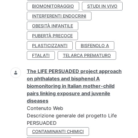
BIOMONITORAGGIO
STUDI IN VIVO
INTERFERENTI ENDOCRINI
OBESITÀ INFANTILE
PUBERTÀ PRECOCE
PLASTICIZZANTI
BISFENOLO A
FTALATI
TELARCA PREMATURO
The LIFE PERSUADED project approach
on phthalates and bisphenol A
biomonitoring in Italian mother-child
pairs linking exposure and juvenile
diseases
Contenuto Web
Descrizione generale del progetto Life
PERSUADED
CONTAMINANTI CHIMICI