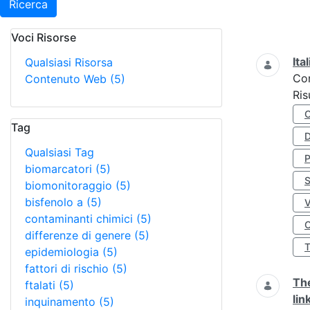
Ricerca
Voci Risorse
Ricerca
Ita
Qualsiasi Risorsa
Co
Contenuto Web
(5)
Ris
Tag
D
Qualsiasi Tag
biomarcatori
(5)
S
biomonitoraggio
(5)
bisfenolo a
(5)
contaminanti chimici
(5)
O
differenze di genere
(5)
epidemiologia
(5)
fattori di rischio
(5)
The
ftalati
(5)
lin
inquinamento
(5)