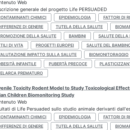
ntenuto Web
crizione generale del progetto Life PERSUADED
CONTAMINANTI CHIMICI
EPIDEMIOLOGIA
FATTORI DI R
IFFERENZE DI GENERE
TUTELA DELLA SALUTE
BIOMA
PROMOZIONE DELLA SALUTE
BAMBINI
SALUTE DELLA
TILI DI VITA
PROGETTI EUROPEI
SALUTE DEL BAMBIN
VALUTAZIONE IMPATTO SULLA SALUTE
BIOMONITORAGGIO
BESITÀ INFANTILE
PUBERTÀ PRECOCE
PLASTICIZZAN
TELARCA PREMATURO
enile Toxicity Rodent Model to Study Toxicological Effec
lian Children Biomonitoring Study
ntenuto Web
ultati di Life Persuaded sullo studio animale derivanti dall'
CONTAMINANTI CHIMICI
EPIDEMIOLOGIA
FATTORI DI R
IFFERENZE DI GENERE
TUTELA DELLA SALUTE
BIOMA