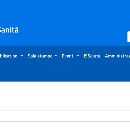
Sanità
blicazioni
Sala stampa
Eventi
ISSalute
Amministraz
enti