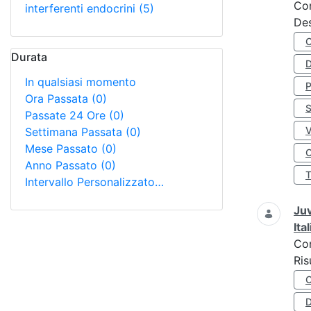
Co
interferenti endocrini
(5)
Des
Durata
D
In qualsiasi momento
Ora Passata
(0)
S
Passate 24 Ore
(0)
Settimana Passata
(0)
Mese Passato
(0)
O
Anno Passato
(0)
Intervallo Personalizzato…
Juv
Ita
Co
Ris
D