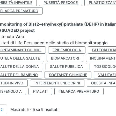
BESITÀ INFANTILE
PUBERTÀ PRECOCE
PLASTICIZZAN
TELARCA PREMATURO
monitoring of Bis(2-ethylhexyl)phthalate (DEHP) in Italia
RSUADED project
ntenuto Web
ultati di Life Persuaded dello studio di biomonitoraggio
CONTAMINANTI CHIMICI
EPIDEMIOLOGIA
FATTORI DI R
TUTELA DELLA SALUTE
BIOMARCATORI
INQUINAMEN
SALUTE DELLA DONNA
SALUTE PUBBLICA
TOSSICOLO
SALUTE DEL BAMBINO
SOSTANZE CHIMICHE
VALUTAZI
TUDI IN VIVO
INTERFERENTI ENDOCRINI
OBESITÀ INFA
BISFENOLO A
FTALATI
TELARCA PREMATURO
Mostrati 5 - 5 su 5 risultati.