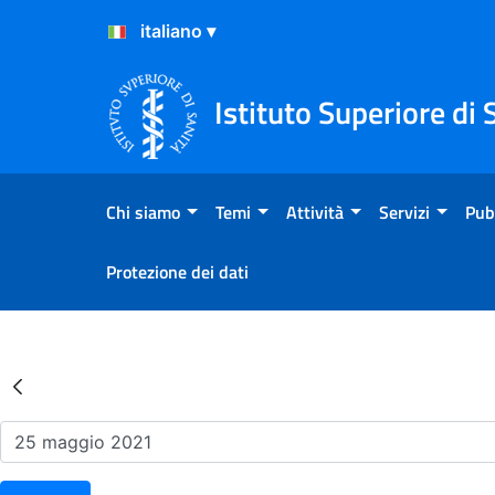
Salta al Contenuto
Salta al Footer
Istituto Superiore di 
Chi siamo
Temi
Attività
Servizi
Pub
Protezione dei dati
Risultati della Ricerca - Ev