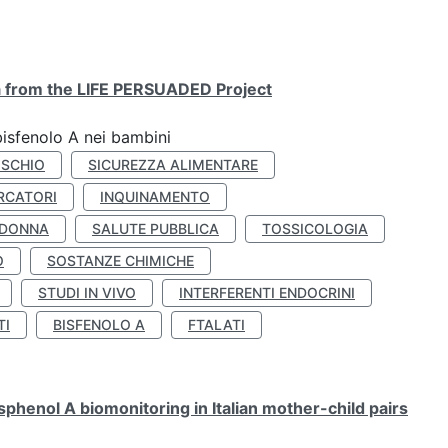
ta from the LIFE PERSUADED Project
bisfenolo A nei bambini
ISCHIO
SICUREZZA ALIMENTARE
RCATORI
INQUINAMENTO
 DONNA
SALUTE PUBBLICA
TOSSICOLOGIA
O
SOSTANZE CHIMICHE
STUDI IN VIVO
INTERFERENTI ENDOCRINI
TI
BISFENOLO A
FTALATI
henol A biomonitoring in Italian mother-child pairs