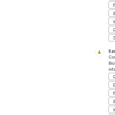
S
O
Il
Co
Bio
inf
D
S