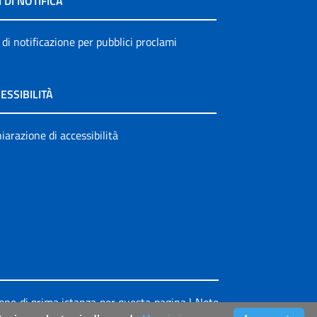
I DI NOTIFICA
 di notificazione per pubblici proclami
ESSIBILITÀ
iarazione di accessibilità
ione di prima istanza per questa pagina
|
Note