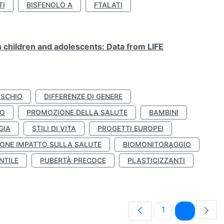
TI
BISFENOLO A
FTALATI
n children and adolescents: Data from LIFE
ISCHIO
DIFFERENZE DI GENERE
TO
PROMOZIONE DELLA SALUTE
BAMBINI
GIA
STILI DI VITA
PROGETTI EUROPEI
ONE IMPATTO SULLA SALUTE
BIOMONITORAGGIO
NTILE
PUBERTÀ PRECOCE
PLASTICIZZANTI
Pagina
Pagina
1
2