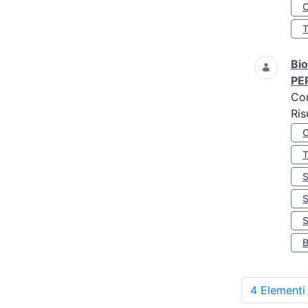
O
Bio
PE
Co
Ris
S
4 Elementi