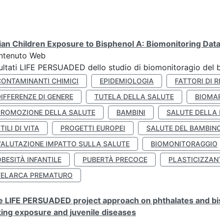
lian Children Exposure to Bisphenol A: Biomonitoring Da
ntenuto Web
ultati LIFE PERSUADED dello studio di biomonitoragio del 
CONTAMINANTI CHIMICI
EPIDEMIOLOGIA
FATTORI DI R
IFFERENZE DI GENERE
TUTELA DELLA SALUTE
BIOMA
PROMOZIONE DELLA SALUTE
BAMBINI
SALUTE DELLA
TILI DI VITA
PROGETTI EUROPEI
SALUTE DEL BAMBIN
VALUTAZIONE IMPATTO SULLA SALUTE
BIOMONITORAGGIO
BESITÀ INFANTILE
PUBERTÀ PRECOCE
PLASTICIZZAN
TELARCA PREMATURO
 LIFE PERSUADED project approach on phthalates and bisp
king exposure and juvenile diseases