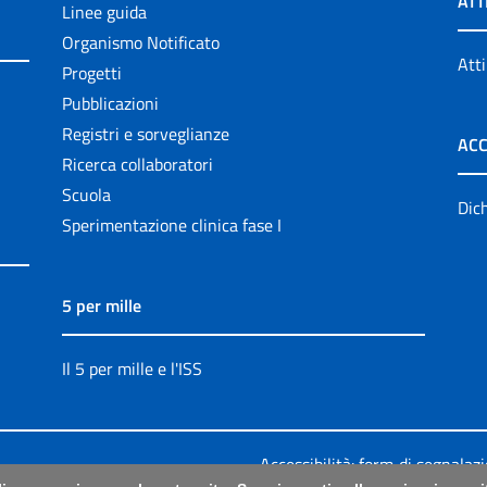
ATT
Linee guida
Organismo Notificato
Atti
Progetti
Pubblicazioni
Registri e sorveglianze
ACC
Ricerca collaboratori
Scuola
Dich
Sperimentazione clinica fase I
5 per mille
Il 5 per mille e l'ISS
Accessibilità: form di segnalaz