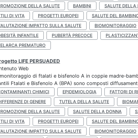
PROMOZIONE DELLA SALUTE
BAMBINI
SALUTE DELLA
TILI DI VITA
PROGETTI EUROPEI
SALUTE DEL BAMBIN
VALUTAZIONE IMPATTO SULLA SALUTE
BIOMONITORAGGIO
BESITÀ INFANTILE
PUBERTÀ PRECOCE
PLASTICIZZAN
TELARCA PREMATURO
 progetto LIFE PERSUADED
ntenuto Web
monitoraggio di ftalati e bisfenolo A in coppie madre-bamb
antili Ftalati e Bisfenolo A (BPA) sono composti diffusamente 
CONTAMINANTI CHIMICI
EPIDEMIOLOGIA
FATTORI DI R
IFFERENZE DI GENERE
TUTELA DELLA SALUTE
BIOMA
PROMOZIONE DELLA SALUTE
SALUTE DELLA DONNA
S
TILI DI VITA
PROGETTI EUROPEI
SALUTE DEL BAMBIN
VALUTAZIONE IMPATTO SULLA SALUTE
BIOMONITORAGGIO