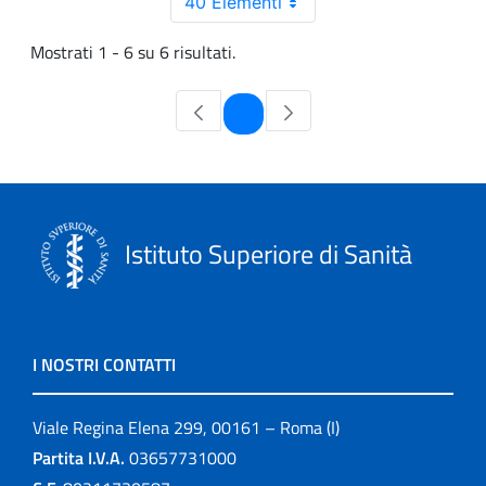
40 Elementi
Mostrati 1 - 6 su 6 risultati.
Pagina
1
Istituto Superiore di Sanità
I NOSTRI CONTATTI
Viale Regina Elena 299, 00161 – Roma (I)
Partita I.V.A.
03657731000