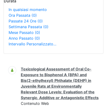
Durata
In qualsiasi momento
Ora Passata
(0)
Passate 24 Ore
(0)
Settimana Passata
(0)
Mese Passato
(0)
Anno Passato
(0)
Intervallo Personalizzato…
Ricerca
Toxicological Assessment of Oral Co-
Exposure to Bisphenol A (BPA) and
Bis(2-ethylhexyl) Phthalate (DEHP) in
Juvenile Rats at Environmentally
Relevant Dose Levels: Evaluation of the
Synergic, Additive or Antagonistic Effects
Contenuto Web