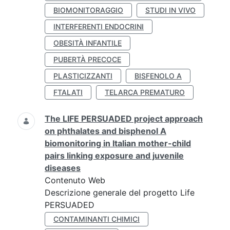
BIOMONITORAGGIO
STUDI IN VIVO
INTERFERENTI ENDOCRINI
OBESITÀ INFANTILE
PUBERTÀ PRECOCE
PLASTICIZZANTI
BISFENOLO A
FTALATI
TELARCA PREMATURO
The LIFE PERSUADED project approach
on phthalates and bisphenol A
biomonitoring in Italian mother-child
pairs linking exposure and juvenile
diseases
Contenuto Web
Descrizione generale del progetto Life
PERSUADED
CONTAMINANTI CHIMICI