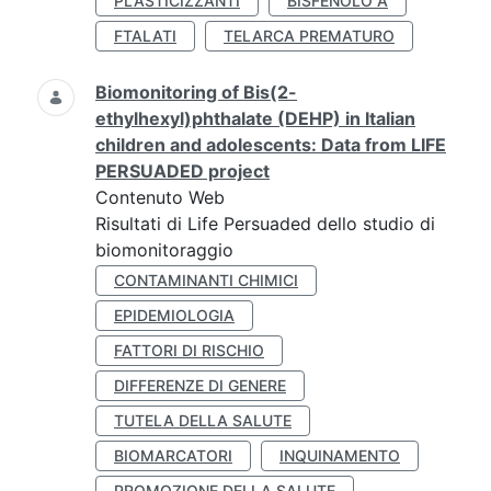
PLASTICIZZANTI
BISFENOLO A
FTALATI
TELARCA PREMATURO
Biomonitoring of Bis(2-
ethylhexyl)phthalate (DEHP) in Italian
children and adolescents: Data from LIFE
PERSUADED project
Contenuto Web
Risultati di Life Persuaded dello studio di
biomonitoraggio
CONTAMINANTI CHIMICI
EPIDEMIOLOGIA
FATTORI DI RISCHIO
DIFFERENZE DI GENERE
TUTELA DELLA SALUTE
BIOMARCATORI
INQUINAMENTO
PROMOZIONE DELLA SALUTE