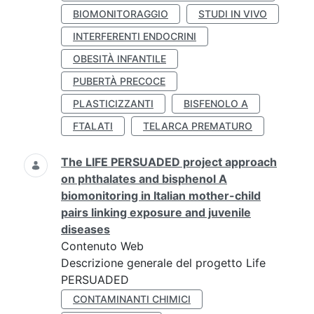
BIOMONITORAGGIO
STUDI IN VIVO
INTERFERENTI ENDOCRINI
OBESITÀ INFANTILE
PUBERTÀ PRECOCE
PLASTICIZZANTI
BISFENOLO A
FTALATI
TELARCA PREMATURO
The LIFE PERSUADED project approach
on phthalates and bisphenol A
biomonitoring in Italian mother-child
pairs linking exposure and juvenile
diseases
Contenuto Web
Descrizione generale del progetto Life
PERSUADED
CONTAMINANTI CHIMICI