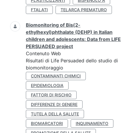
PLASTICIZZANTI
BISFENOLO A
FTALATI
TELARCA PREMATURO
Biomonitoring of Bis(2-
ethylhexyl)phthalate (DEHP) in Italian
children and adolescents: Data from LIFE
PERSUADED project
Contenuto Web
Risultati di Life Persuaded dello studio di
biomonitoraggio
CONTAMINANTI CHIMICI
EPIDEMIOLOGIA
FATTORI DI RISCHIO
DIFFERENZE DI GENERE
TUTELA DELLA SALUTE
BIOMARCATORI
INQUINAMENTO
PROMOZIONE DELLA SALUTE