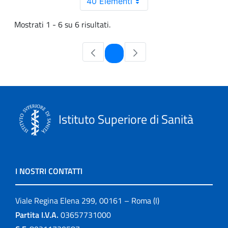
40 Elementi
Mostrati 1 - 6 su 6 risultati.
Pagina
1
Istituto Superiore di Sanità
I NOSTRI CONTATTI
Viale Regina Elena 299, 00161 – Roma (I)
Partita I.V.A.
03657731000