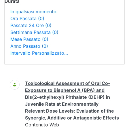
Durata
In qualsiasi momento
Ora Passata
(0)
Passate 24 Ore
(0)
Settimana Passata
(0)
Mese Passato
(0)
Anno Passato
(0)
Intervallo Personalizzato…
Ricerca
Toxicological Assessment of Oral Co-
Exposure to Bisphenol A (BPA) and
Bis(2-ethylhexyl) Phthalate (DEHP) in
Juvenile Rats at Environmentally
Relevant Dose Levels: Evaluation of the
Synergic, Additive or Antagonistic Effects
Contenuto Web