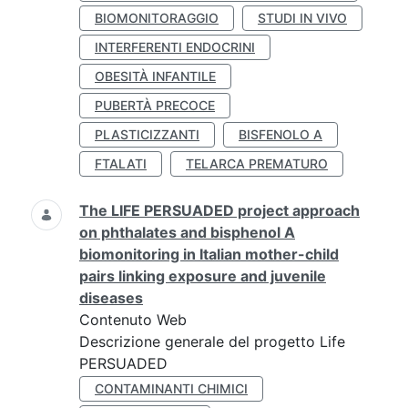
BIOMONITORAGGIO
STUDI IN VIVO
INTERFERENTI ENDOCRINI
OBESITÀ INFANTILE
PUBERTÀ PRECOCE
PLASTICIZZANTI
BISFENOLO A
FTALATI
TELARCA PREMATURO
The LIFE PERSUADED project approach
on phthalates and bisphenol A
biomonitoring in Italian mother-child
pairs linking exposure and juvenile
diseases
Contenuto Web
Descrizione generale del progetto Life
PERSUADED
CONTAMINANTI CHIMICI