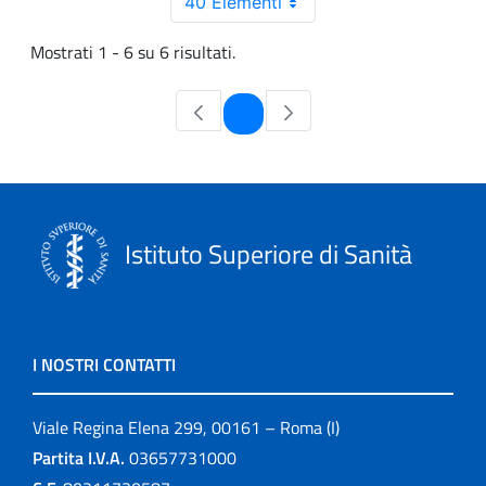
40 Elementi
Mostrati 1 - 6 su 6 risultati.
Pagina
1
Istituto Superiore di Sanità
I NOSTRI CONTATTI
Viale Regina Elena 299, 00161 – Roma (I)
Partita I.V.A.
03657731000