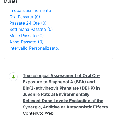
Durata
In qualsiasi momento
Ora Passata
(0)
Passate 24 Ore
(0)
Settimana Passata
(0)
Mese Passato
(0)
Anno Passato
(0)
Intervallo Personalizzato…
Ricerca
Toxicological Assessment of Oral Co-
Exposure to Bisphenol A (BPA) and
Bis(2-ethylhexyl) Phthalate (DEHP) in
Juvenile Rats at Environmentally
Relevant Dose Levels: Evaluation of the
Synergic, Additive or Antagonistic Effects
Contenuto Web