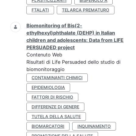
PLASTICIZZANTI
BISFENOLO A
FTALATI
TELARCA PREMATURO
Biomonitoring of Bis(2-
ethylhexyl)phthalate (DEHP) in Italian
children and adolescents: Data from LIFE
PERSUADED project
Contenuto Web
Risultati di Life Persuaded dello studio di
biomonitoraggio
CONTAMINANTI CHIMICI
EPIDEMIOLOGIA
FATTORI DI RISCHIO
DIFFERENZE DI GENERE
TUTELA DELLA SALUTE
BIOMARCATORI
INQUINAMENTO
PROMOZIONE DELLA SALUTE