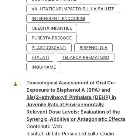
VALUTAZIONE IMPATTO SULLA SALUTE
INTERFERENTI ENDOCRINI
OBESITÀ INFANTILE
PUBERTÀ PRECOCE
PLASTICIZZANTI
BISFENOLO A
FTALATI
TELARCA PREMATURO
INQUINAME
Toxicological Assessment of Oral Co-
Exposure to Bisphenol A (BPA) and
Bis(2-ethylhexyl) Phthalate (DEHP) in
Juvenile Rats at Environmentally
Relevant Dose Levels: Evaluation of the
Synergic, Additive or Antagonistic Effects
Contenuto Web
Risultati di Life Persuaded sullo studio