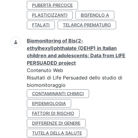
PUBERTÀ PRECOCE
PLASTICIZZANTI
BISFENOLO A
FTALATI
TELARCA PREMATURO
Biomonitoring of Bis(2-
ethylhexyl)phthalate (DEHP) in Italian
children and adolescents: Data from LIFE
PERSUADED project
Contenuto Web
Risultati di Life Persuaded dello studio di
biomonitoraggio
CONTAMINANTI CHIMICI
EPIDEMIOLOGIA
FATTORI DI RISCHIO
DIFFERENZE DI GENERE
TUTELA DELLA SALUTE