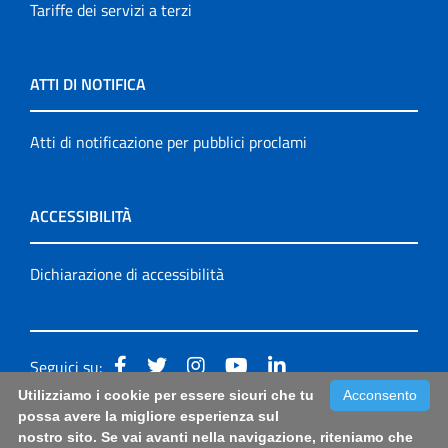
Tariffe dei servizi a terzi
ATTI DI NOTIFICA
Atti di notificazione per pubblici proclami
ACCESSIBILITÀ
Dichiarazione di accessibilità
Seguici su:
Utilizziamo i cookie per essere sicuri che tu
Acconsento
Accessibilità: form di segnalazione di prima istanza per
possa avere la migliore esperienza sul
nostro sito. Se vai avanti nella navigazione, riteniamo che
questa pagina
|
Note Legali
|
Sitemap