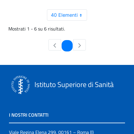
40 Elementi
Mostrati 1 - 6 su 6 risultati.
Pagina
1
Istituto Superiore di Sanità
I NOSTRI CONTATTI
Viale Regina Elena 299, 00161 – Roma (I)