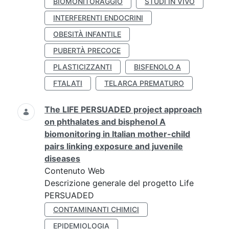
BIOMONITORAGGIO
STUDI IN VIVO
INTERFERENTI ENDOCRINI
OBESITÀ INFANTILE
PUBERTÀ PRECOCE
PLASTICIZZANTI
BISFENOLO A
FTALATI
TELARCA PREMATURO
The LIFE PERSUADED project approach
on phthalates and bisphenol A
biomonitoring in Italian mother-child
pairs linking exposure and juvenile
diseases
Contenuto Web
Descrizione generale del progetto Life
PERSUADED
CONTAMINANTI CHIMICI
EPIDEMIOLOGIA