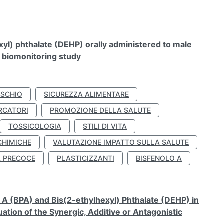
xyl) phthalate (DEHP) orally administered to male
n biomonitoring study
ISCHIO
SICUREZZA ALIMENTARE
RCATORI
PROMOZIONE DELLA SALUTE
TOSSICOLOGIA
STILI DI VITA
CHIMICHE
VALUTAZIONE IMPATTO SULLA SALUTE
À PRECOCE
PLASTICIZZANTI
BISFENOLO A
A (BPA) and Bis(2-ethylhexyl) Phthalate (DEHP) in
ation of the Synergic, Additive or Antagonistic