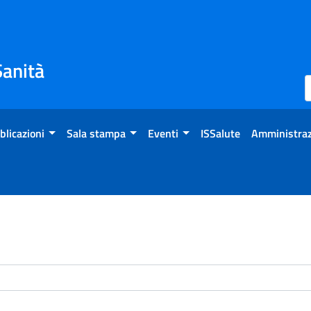
Sanità
blicazioni
Sala stampa
Eventi
ISSalute
Amministraz
enti