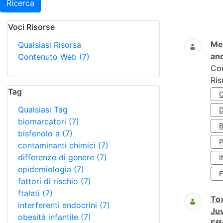
Ricerca
Voci Risorse
Ricerca
Met
Qualsiasi Risorsa
and
Contenuto Web
(7)
Co
Ris
Tag
Qualsiasi Tag
D
biomarcatori
(7)
bisfenolo a
(7)
contaminanti chimici
(7)
differenze di genere
(7)
I
epidemiologia
(7)
fattori di rischio
(7)
ftalati
(7)
Tox
interferenti endocrini
(7)
Juv
obesità infantile
(7)