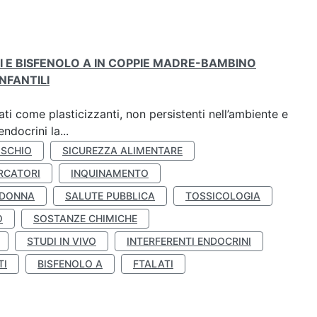
TI E BISFENOLO A IN COPPIE MADRE-BAMBINO
NFANTILI
ti come plasticizzanti, non persistenti nell’ambiente e
ndocrini la...
ISCHIO
SICUREZZA ALIMENTARE
RCATORI
INQUINAMENTO
 DONNA
SALUTE PUBBLICA
TOSSICOLOGIA
O
SOSTANZE CHIMICHE
STUDI IN VIVO
INTERFERENTI ENDOCRINI
TI
BISFENOLO A
FTALATI