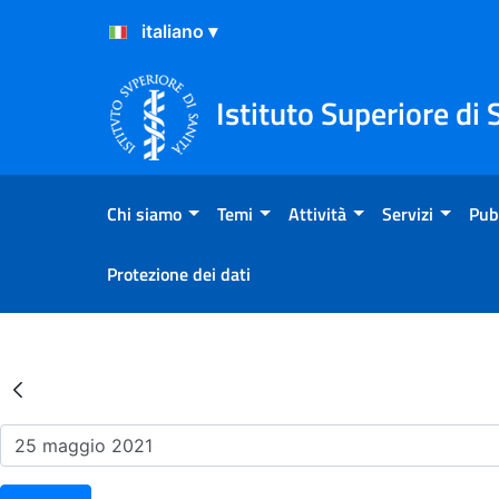
Salta al Contenuto
Salta al Footer
Istituto Superiore di 
Chi siamo
Temi
Attività
Servizi
Pub
Protezione dei dati
Risultati della Ricerca - Ev