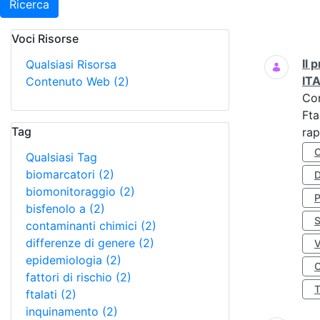
Ricerca
Voci Risorse
Ricerca
Il
Qualsiasi Risorsa
IT
Contenuto Web
(2)
Co
Fta
Tag
rap
Qualsiasi Tag
biomarcatori
(2)
D
biomonitoraggio
(2)
bisfenolo a
(2)
S
contaminanti chimici
(2)
differenze di genere
(2)
epidemiologia
(2)
O
fattori di rischio
(2)
ftalati
(2)
inquinamento
(2)