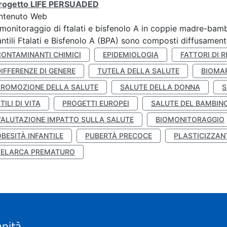
 progetto LIFE PERSUADED
ntenuto Web
monitoraggio di ftalati e bisfenolo A in coppie madre-bamb
antili Ftalati e Bisfenolo A (BPA) sono composti diffusamente 
CONTAMINANTI CHIMICI
EPIDEMIOLOGIA
FATTORI DI R
IFFERENZE DI GENERE
TUTELA DELLA SALUTE
BIOMA
PROMOZIONE DELLA SALUTE
SALUTE DELLA DONNA
S
TILI DI VITA
PROGETTI EUROPEI
SALUTE DEL BAMBIN
VALUTAZIONE IMPATTO SULLA SALUTE
BIOMONITORAGGIO
BESITÀ INFANTILE
PUBERTÀ PRECOCE
PLASTICIZZAN
TELARCA PREMATURO
anità