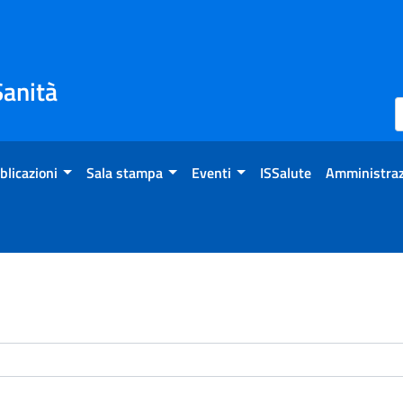
Sanità
blicazioni
Sala stampa
Eventi
ISSalute
Amministraz
enti