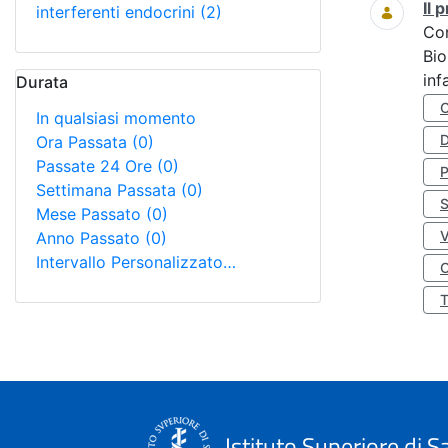
Il
interferenti endocrini
(2)
Co
Bio
inf
Durata
In qualsiasi momento
D
Ora Passata
(0)
Passate 24 Ore
(0)
Settimana Passata
(0)
S
Mese Passato
(0)
Anno Passato
(0)
Intervallo Personalizzato…
O
Istituto Superiore di S