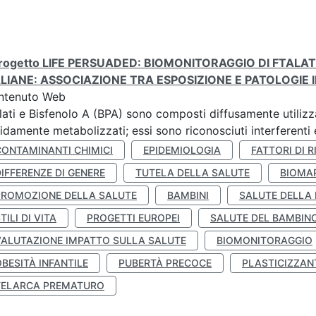
 progetto LIFE PERSUADED: BIOMONITORAGGIO DI FTALA
ALIANE: ASSOCIAZIONE TRA ESPOSIZIONE E PATOLOGIE I
ntenuto Web
lati e Bisfenolo A (BPA) sono composti diffusamente utilizza
idamente metabolizzati; essi sono riconosciuti interferenti e
CONTAMINANTI CHIMICI
EPIDEMIOLOGIA
FATTORI DI R
IFFERENZE DI GENERE
TUTELA DELLA SALUTE
BIOMA
PROMOZIONE DELLA SALUTE
BAMBINI
SALUTE DELLA
TILI DI VITA
PROGETTI EUROPEI
SALUTE DEL BAMBIN
VALUTAZIONE IMPATTO SULLA SALUTE
BIOMONITORAGGIO
BESITÀ INFANTILE
PUBERTÀ PRECOCE
PLASTICIZZAN
TELARCA PREMATURO