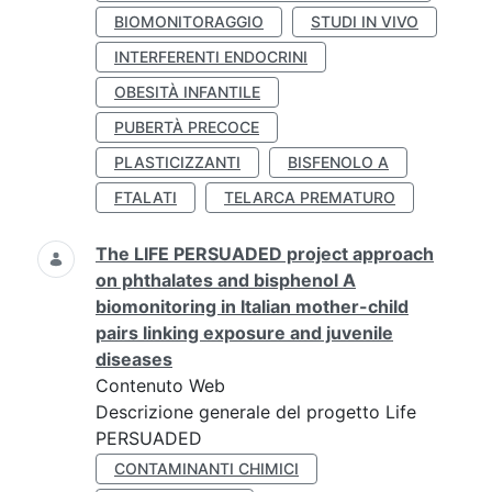
BIOMONITORAGGIO
STUDI IN VIVO
INTERFERENTI ENDOCRINI
OBESITÀ INFANTILE
PUBERTÀ PRECOCE
PLASTICIZZANTI
BISFENOLO A
FTALATI
TELARCA PREMATURO
The LIFE PERSUADED project approach
on phthalates and bisphenol A
biomonitoring in Italian mother-child
pairs linking exposure and juvenile
diseases
Contenuto Web
Descrizione generale del progetto Life
PERSUADED
CONTAMINANTI CHIMICI