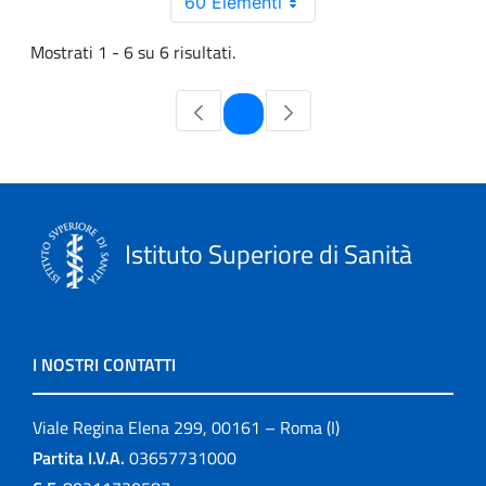
60 Elementi
Mostrati 1 - 6 su 6 risultati.
Pagina
1
Istituto Superiore di Sanità
I NOSTRI CONTATTI
Viale Regina Elena 299, 00161 – Roma (I)
Partita I.V.A.
03657731000