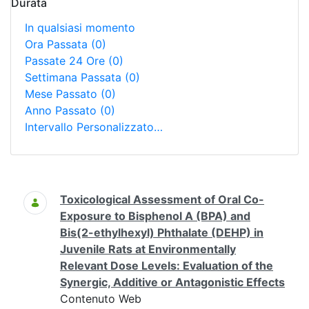
Durata
In qualsiasi momento
Ora Passata
(0)
Passate 24 Ore
(0)
Settimana Passata
(0)
Mese Passato
(0)
Anno Passato
(0)
Intervallo Personalizzato…
Ricerca
Toxicological Assessment of Oral Co-
Exposure to Bisphenol A (BPA) and
Bis(2-ethylhexyl) Phthalate (DEHP) in
Juvenile Rats at Environmentally
Relevant Dose Levels: Evaluation of the
Synergic, Additive or Antagonistic Effects
Contenuto Web