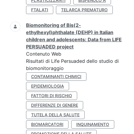
PLASTICIZZANTI
BISFENOLO A
FTALATI
TELARCA PREMATURO
Biomonitoring of Bis(2-
ethylhexyl)phthalate (DEHP) in Italian
children and adolescents: Data from LIFE
PERSUADED project
Contenuto Web
Risultati di Life Persuaded dello studio di
biomonitoraggio
CONTAMINANTI CHIMICI
EPIDEMIOLOGIA
FATTORI DI RISCHIO
DIFFERENZE DI GENERE
TUTELA DELLA SALUTE
BIOMARCATORI
INQUINAMENTO
PROMOZIONE DELLA SALUTE