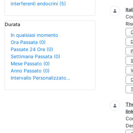
interferenti endocrini
(5)
Ita
Co
Ris
Durata
In qualsiasi momento
D
Ora Passata
(0)
Passate 24 Ore
(0)
Settimana Passata
(0)
S
Mese Passato
(0)
Anno Passato
(0)
Intervallo Personalizzato…
O
The
lin
Co
Des