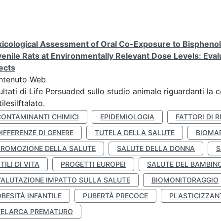
icological Assessment of Oral Co-Exposure to Bisphenol 
enile Rats at Environmentally Relevant Dose Levels: Evalu
ects
ntenuto Web
ultati di Life Persuaded sullo studio animale riguardanti la 
tilesilftalato.
CONTAMINANTI CHIMICI
EPIDEMIOLOGIA
FATTORI DI R
IFFERENZE DI GENERE
TUTELA DELLA SALUTE
BIOMA
PROMOZIONE DELLA SALUTE
SALUTE DELLA DONNA
S
TILI DI VITA
PROGETTI EUROPEI
SALUTE DEL BAMBIN
VALUTAZIONE IMPATTO SULLA SALUTE
BIOMONITORAGGIO
BESITÀ INFANTILE
PUBERTÀ PRECOCE
PLASTICIZZAN
TELARCA PREMATURO