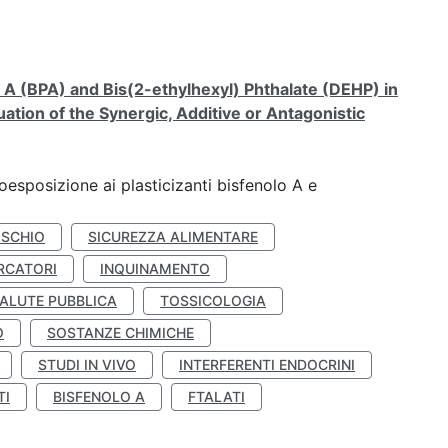
A (BPA) and Bis(2-ethylhexyl) Phthalate (DEHP) in
ation of the Synergic, Additive or Antagonistic
coesposizione ai plasticizanti bisfenolo A e
ISCHIO
SICUREZZA ALIMENTARE
RCATORI
INQUINAMENTO
ALUTE PUBBLICA
TOSSICOLOGIA
O
SOSTANZE CHIMICHE
STUDI IN VIVO
INTERFERENTI ENDOCRINI
TI
BISFENOLO A
FTALATI