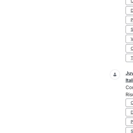
D
S
O
Juv
Ita
Co
Ris
D
S