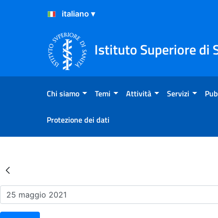
Salta al Contenuto
Salta al Footer
Istituto Superiore di 
Chi siamo
Temi
Attività
Servizi
Pub
Protezione dei dati
Risultati della Ricerca - Ev