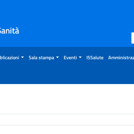
Sanità
blicazioni
Sala stampa
Eventi
ISSalute
Amministraz
enti