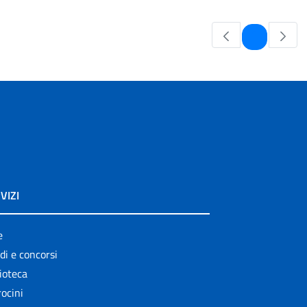
Pagina
1
VIZI
e
di e concorsi
ioteca
ocini