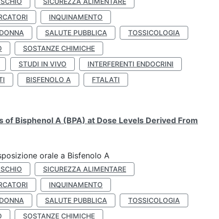
ISCHIO
SICUREZZA ALIMENTARE
RCATORI
INQUINAMENTO
 DONNA
SALUTE PUBBLICA
TOSSICOLOGIA
O
SOSTANZE CHIMICHE
STUDI IN VIVO
INTERFERENTI ENDOCRINI
TI
BISFENOLO A
FTALATI
ts of Bisphenol A (BPA) at Dose Levels Derived From
esposizione orale a Bisfenolo A
ISCHIO
SICUREZZA ALIMENTARE
RCATORI
INQUINAMENTO
 DONNA
SALUTE PUBBLICA
TOSSICOLOGIA
O
SOSTANZE CHIMICHE