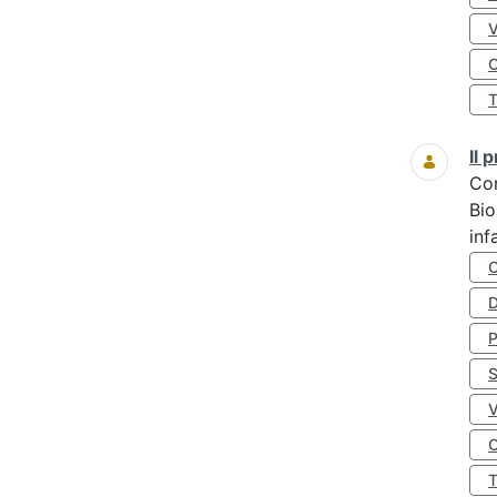
O
Il
Co
Bio
inf
D
S
O