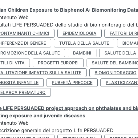
lian Children Exposure to Bisphenol A: Biomonitoring Da
ntenuto Web
ultati LIFE PERSUADED dello studio di biomonitoragio del 
CONTAMINANTI CHIMICI
EPIDEMIOLOGIA
FATTORI DI R
IFFERENZE DI GENERE
TUTELA DELLA SALUTE
BIOMA
PROMOZIONE DELLA SALUTE
BAMBINI
SALUTE DELLA
TILI DI VITA
PROGETTI EUROPEI
SALUTE DEL BAMBIN
VALUTAZIONE IMPATTO SULLA SALUTE
BIOMONITORAGGIO
BESITÀ INFANTILE
PUBERTÀ PRECOCE
PLASTICIZZAN
TELARCA PREMATURO
 LIFE PERSUADED project approach on phthalates and bisp
king exposure and juvenile diseases
ntenuto Web
crizione generale del progetto Life PERSUADED