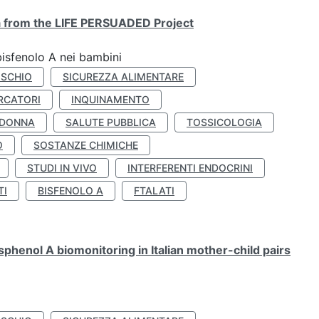
ta from the LIFE PERSUADED Project
bisfenolo A nei bambini
ISCHIO
SICUREZZA ALIMENTARE
RCATORI
INQUINAMENTO
 DONNA
SALUTE PUBBLICA
TOSSICOLOGIA
O
SOSTANZE CHIMICHE
STUDI IN VIVO
INTERFERENTI ENDOCRINI
TI
BISFENOLO A
FTALATI
henol A biomonitoring in Italian mother-child pairs