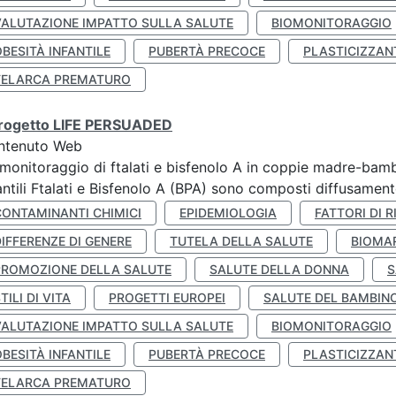
VALUTAZIONE IMPATTO SULLA SALUTE
BIOMONITORAGGIO
BESITÀ INFANTILE
PUBERTÀ PRECOCE
PLASTICIZZAN
TELARCA PREMATURO
 progetto LIFE PERSUADED
ntenuto Web
monitoraggio di ftalati e bisfenolo A in coppie madre-bamb
antili Ftalati e Bisfenolo A (BPA) sono composti diffusamente 
CONTAMINANTI CHIMICI
EPIDEMIOLOGIA
FATTORI DI R
IFFERENZE DI GENERE
TUTELA DELLA SALUTE
BIOMA
PROMOZIONE DELLA SALUTE
SALUTE DELLA DONNA
S
TILI DI VITA
PROGETTI EUROPEI
SALUTE DEL BAMBIN
VALUTAZIONE IMPATTO SULLA SALUTE
BIOMONITORAGGIO
BESITÀ INFANTILE
PUBERTÀ PRECOCE
PLASTICIZZAN
TELARCA PREMATURO