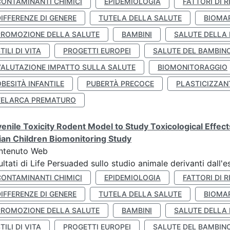
CONTAMINANTI CHIMICI
EPIDEMIOLOGIA
FATTORI DI R
IFFERENZE DI GENERE
TUTELA DELLA SALUTE
BIOMA
PROMOZIONE DELLA SALUTE
BAMBINI
SALUTE DELLA
TILI DI VITA
PROGETTI EUROPEI
SALUTE DEL BAMBIN
VALUTAZIONE IMPATTO SULLA SALUTE
BIOMONITORAGGIO
BESITÀ INFANTILE
PUBERTÀ PRECOCE
PLASTICIZZAN
TELARCA PREMATURO
enile Toxicity Rodent Model to Study Toxicological Effec
lian Children Biomonitoring Study
ntenuto Web
ultati di Life Persuaded sullo studio animale derivanti dall'
CONTAMINANTI CHIMICI
EPIDEMIOLOGIA
FATTORI DI R
IFFERENZE DI GENERE
TUTELA DELLA SALUTE
BIOMA
PROMOZIONE DELLA SALUTE
BAMBINI
SALUTE DELLA
TILI DI VITA
PROGETTI EUROPEI
SALUTE DEL BAMBIN