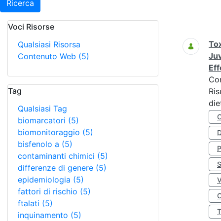
Ricerca
Voci Risorse
Ricerca
Tox
Qualsiasi Risorsa
Juv
Contenuto Web
(5)
Eff
Co
Tag
Ris
die
Qualsiasi Tag
biomarcatori
(5)
biomonitoraggio
(5)
D
bisfenolo a
(5)
contaminanti chimici
(5)
S
differenze di genere
(5)
epidemiologia
(5)
fattori di rischio
(5)
O
ftalati
(5)
inquinamento
(5)