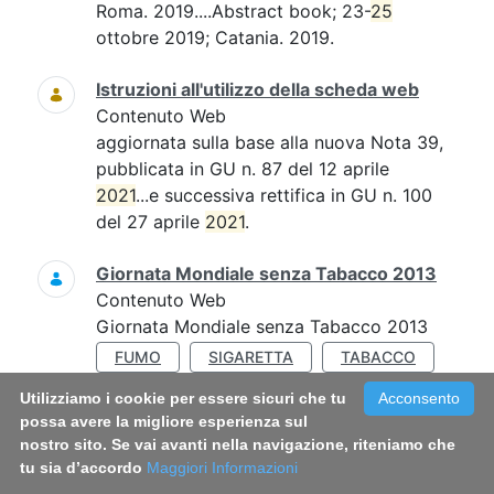
Roma. 2019....Abstract book; 23-
25
ottobre 2019; Catania. 2019.
Istruzioni all'utilizzo della scheda web
Contenuto Web
aggiornata sulla base alla nuova Nota 39,
pubblicata in GU n. 87 del 12 aprile
2021
...e successiva rettifica in GU n. 100
del 27 aprile
2021
.
Giornata Mondiale senza Tabacco 2013
Contenuto Web
Giornata Mondiale senza Tabacco 2013
FUMO
SIGARETTA
TABACCO
Utilizziamo i cookie per essere sicuri che tu
Acconsento
Promozione della salute mentale nelle
possa avere la migliore esperienza sul
scuole
nostro sito. Se vai avanti nella navigazione, riteniamo che
Contenuto Web
tu sia d’accordo
Maggiori Informazioni
Promozione della salute mentale nelle