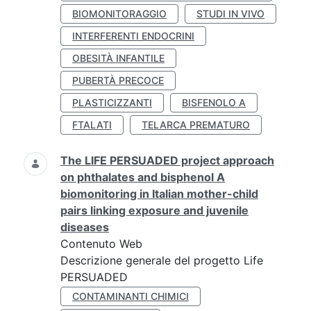
BIOMONITORAGGIO
STUDI IN VIVO
INTERFERENTI ENDOCRINI
OBESITÀ INFANTILE
PUBERTÀ PRECOCE
PLASTICIZZANTI
BISFENOLO A
FTALATI
TELARCA PREMATURO
The LIFE PERSUADED project approach
on phthalates and bisphenol A
biomonitoring in Italian mother-child
pairs linking exposure and juvenile
diseases
Contenuto Web
Descrizione generale del progetto Life
PERSUADED
CONTAMINANTI CHIMICI