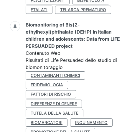
PLASTICIZZANTI
BISFENOLO A
FTALATI
TELARCA PREMATURO
Biomonitoring of Bis(2-
ethylhexyl)phthalate (DEHP) in Italian
children and adolescents: Data from LIFE
PERSUADED project
Contenuto Web
Risultati di Life Persuaded dello studio di
biomonitoraggio
CONTAMINANTI CHIMICI
EPIDEMIOLOGIA
FATTORI DI RISCHIO
DIFFERENZE DI GENERE
TUTELA DELLA SALUTE
BIOMARCATORI
INQUINAMENTO
PROMOZIONE DELLA SALUTE