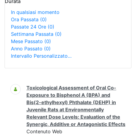
Durata
In qualsiasi momento
Ora Passata
(0)
Passate 24 Ore
(0)
Settimana Passata
(0)
Mese Passato
(0)
Anno Passato
(0)
Intervallo Personalizzato…
Ricerca
Toxicological Assessment of Oral Co-
Exposure to Bisphenol A (BPA) and
Bis(2-ethylhexyl) Phthalate (DEHP) in
Juvenile Rats at Environmentally
Relevant Dose Levels: Evaluation of the
Synergic, Additive or Antagonistic Effects
Contenuto Web