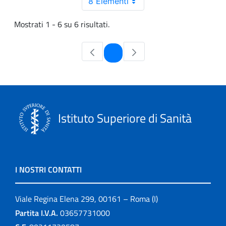
8 Elementi
Mostrati 1 - 6 su 6 risultati.
Pagina
1
Istituto Superiore di Sanità
I NOSTRI CONTATTI
Viale Regina Elena 299, 00161 – Roma (I)
Partita I.V.A.
03657731000