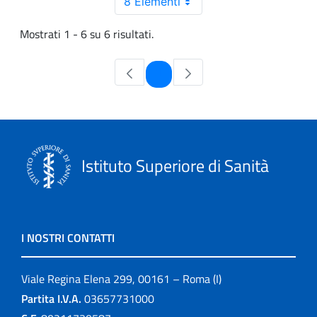
8 Elementi
Mostrati 1 - 6 su 6 risultati.
Pagina
1
Istituto Superiore di Sanità
I NOSTRI CONTATTI
Viale Regina Elena 299, 00161 – Roma (I)
Partita I.V.A.
03657731000