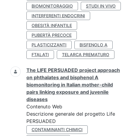
BIOMONITORAGGIO
STUDI IN VIVO
INTERFERENTI ENDOCRINI
OBESITÀ INFANTILE
PUBERTÀ PRECOCE
PLASTICIZZANTI
BISFENOLO A
FTALATI
TELARCA PREMATURO
The LIFE PERSUADED project approach
on phthalates and bisphenol A
biomonitoring in Italian mother-child
pairs linking exposure and juvenile
diseases
Contenuto Web
Descrizione generale del progetto Life
PERSUADED
CONTAMINANTI CHIMICI