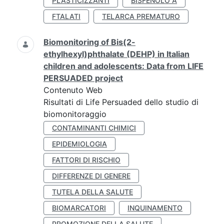
PLASTICIZZANTI
BISFENOLO A
FTALATI
TELARCA PREMATURO
Biomonitoring of Bis(2-
ethylhexyl)phthalate (DEHP) in Italian
children and adolescents: Data from LIFE
PERSUADED project
Contenuto Web
Risultati di Life Persuaded dello studio di
biomonitoraggio
CONTAMINANTI CHIMICI
EPIDEMIOLOGIA
FATTORI DI RISCHIO
DIFFERENZE DI GENERE
TUTELA DELLA SALUTE
BIOMARCATORI
INQUINAMENTO
PROMOZIONE DELLA SALUTE