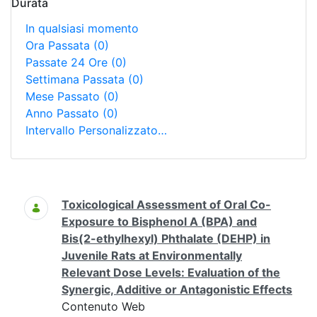
Durata
In qualsiasi momento
Ora Passata
(0)
Passate 24 Ore
(0)
Settimana Passata
(0)
Mese Passato
(0)
Anno Passato
(0)
Intervallo Personalizzato…
Ricerca
Toxicological Assessment of Oral Co-
Exposure to Bisphenol A (BPA) and
Bis(2-ethylhexyl) Phthalate (DEHP) in
Juvenile Rats at Environmentally
Relevant Dose Levels: Evaluation of the
Synergic, Additive or Antagonistic Effects
Contenuto Web