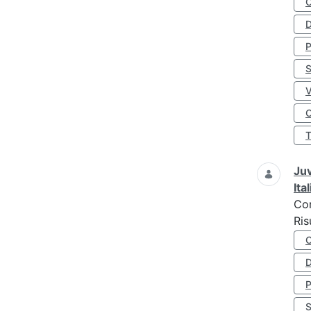
D
S
O
Juv
Ita
Co
Ris
D
S