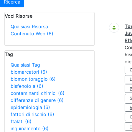
Ricerca
Voci Risorse
Ricerca
Tox
Qualsiasi Risorsa
Juv
Contenuto Web
(6)
Eff
Co
Tag
Ris
die
Qualsiasi Tag
biomarcatori
(6)
biomonitoraggio
(6)
D
bisfenolo a
(6)
contaminanti chimici
(6)
S
differenze di genere
(6)
epidemiologia
(6)
fattori di rischio
(6)
O
ftalati
(6)
inquinamento
(6)