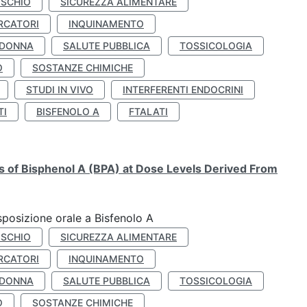
ISCHIO
SICUREZZA ALIMENTARE
RCATORI
INQUINAMENTO
 DONNA
SALUTE PUBBLICA
TOSSICOLOGIA
O
SOSTANZE CHIMICHE
STUDI IN VIVO
INTERFERENTI ENDOCRINI
TI
BISFENOLO A
FTALATI
ts of Bisphenol A (BPA) at Dose Levels Derived From
esposizione orale a Bisfenolo A
ISCHIO
SICUREZZA ALIMENTARE
RCATORI
INQUINAMENTO
 DONNA
SALUTE PUBBLICA
TOSSICOLOGIA
O
SOSTANZE CHIMICHE