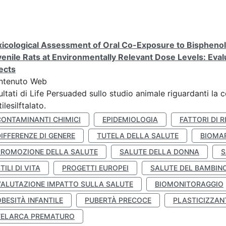
icological Assessment of Oral Co-Exposure to Bisphenol 
enile Rats at Environmentally Relevant Dose Levels: Evalu
ects
ntenuto Web
ultati di Life Persuaded sullo studio animale riguardanti la 
tilesilftalato.
CONTAMINANTI CHIMICI
EPIDEMIOLOGIA
FATTORI DI R
IFFERENZE DI GENERE
TUTELA DELLA SALUTE
BIOMA
PROMOZIONE DELLA SALUTE
SALUTE DELLA DONNA
S
TILI DI VITA
PROGETTI EUROPEI
SALUTE DEL BAMBIN
VALUTAZIONE IMPATTO SULLA SALUTE
BIOMONITORAGGIO
BESITÀ INFANTILE
PUBERTÀ PRECOCE
PLASTICIZZAN
TELARCA PREMATURO