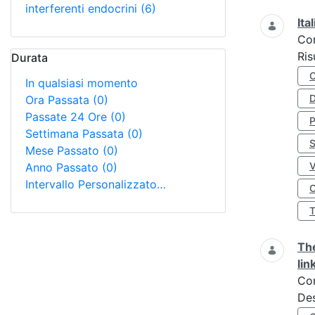
interferenti endocrini
(6)
Ita
Co
Ris
Durata
In qualsiasi momento
D
Ora Passata
(0)
Passate 24 Ore
(0)
Settimana Passata
(0)
S
Mese Passato
(0)
Anno Passato
(0)
Intervallo Personalizzato…
O
The
lin
Co
Des