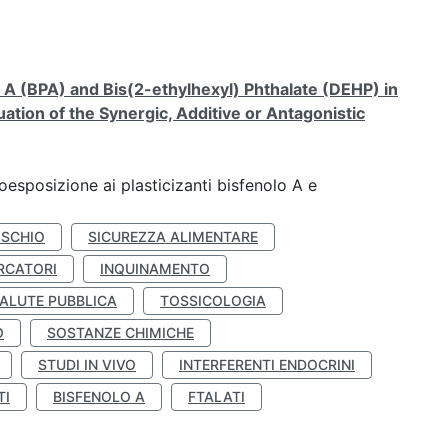
A (BPA) and Bis(2-ethylhexyl) Phthalate (DEHP) in
ation of the Synergic, Additive or Antagonistic
coesposizione ai plasticizanti bisfenolo A e
ISCHIO
SICUREZZA ALIMENTARE
RCATORI
INQUINAMENTO
ALUTE PUBBLICA
TOSSICOLOGIA
O
SOSTANZE CHIMICHE
STUDI IN VIVO
INTERFERENTI ENDOCRINI
TI
BISFENOLO A
FTALATI