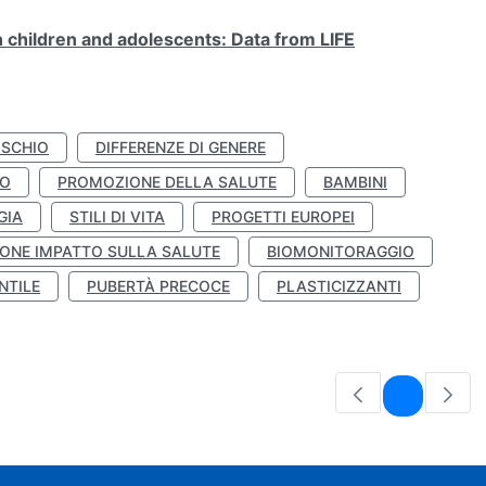
n children and adolescents: Data from LIFE
ISCHIO
DIFFERENZE DI GENERE
TO
PROMOZIONE DELLA SALUTE
BAMBINI
GIA
STILI DI VITA
PROGETTI EUROPEI
ONE IMPATTO SULLA SALUTE
BIOMONITORAGGIO
NTILE
PUBERTÀ PRECOCE
PLASTICIZZANTI
Pagina
1