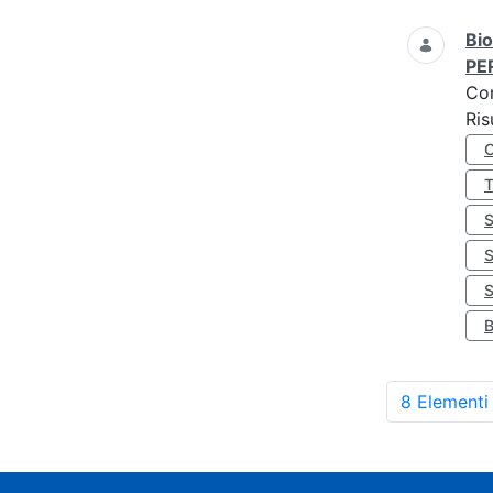
Bio
PE
Co
Ris
S
8 Elementi