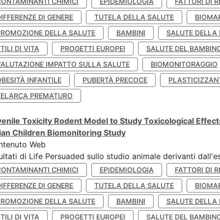
CONTAMINANTI CHIMICI
EPIDEMIOLOGIA
FATTORI DI R
IFFERENZE DI GENERE
TUTELA DELLA SALUTE
BIOMA
PROMOZIONE DELLA SALUTE
BAMBINI
SALUTE DELLA
TILI DI VITA
PROGETTI EUROPEI
SALUTE DEL BAMBIN
VALUTAZIONE IMPATTO SULLA SALUTE
BIOMONITORAGGIO
BESITÀ INFANTILE
PUBERTÀ PRECOCE
PLASTICIZZAN
TELARCA PREMATURO
enile Toxicity Rodent Model to Study Toxicological Effec
lian Children Biomonitoring Study
ntenuto Web
ultati di Life Persuaded sullo studio animale derivanti dall'
CONTAMINANTI CHIMICI
EPIDEMIOLOGIA
FATTORI DI R
IFFERENZE DI GENERE
TUTELA DELLA SALUTE
BIOMA
PROMOZIONE DELLA SALUTE
BAMBINI
SALUTE DELLA
TILI DI VITA
PROGETTI EUROPEI
SALUTE DEL BAMBIN