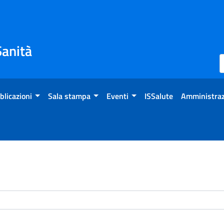
Sanità
blicazioni
Sala stampa
Eventi
ISSalute
Amministraz
enti