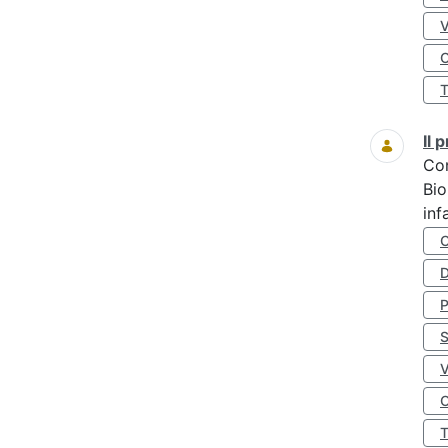
O
Il
Co
Bio
inf
D
S
O