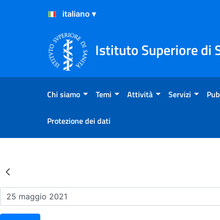
Salta al Contenuto
Salta al Footer
Istituto Superiore di 
Chi siamo
Temi
Attività
Servizi
Pub
Protezione dei dati
Risultati della Ricerca - Ev