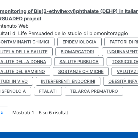
monitoring of Bis(2-ethylhexyl)phthalate (DEHP) in Italia
RSUADED project
ntenuto Web
ultati di Life Persuaded dello studio di biomonitoraggio
CONTAMINANTI CHIMICI
EPIDEMIOLOGIA
FATTORI DI R
TUTELA DELLA SALUTE
BIOMARCATORI
INQUINAMEN
SALUTE DELLA DONNA
SALUTE PUBBLICA
TOSSICOLO
SALUTE DEL BAMBINO
SOSTANZE CHIMICHE
VALUTAZI
TUDI IN VIVO
INTERFERENTI ENDOCRINI
OBESITÀ INFA
BISFENOLO A
FTALATI
TELARCA PREMATURO
Mostrati 1 - 6 su 6 risultati.