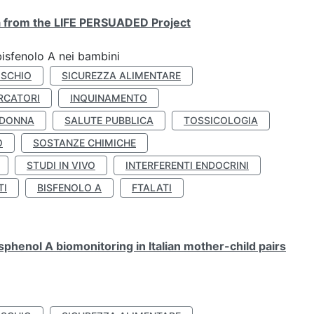
ta from the LIFE PERSUADED Project
bisfenolo A nei bambini
ISCHIO
SICUREZZA ALIMENTARE
RCATORI
INQUINAMENTO
 DONNA
SALUTE PUBBLICA
TOSSICOLOGIA
O
SOSTANZE CHIMICHE
STUDI IN VIVO
INTERFERENTI ENDOCRINI
TI
BISFENOLO A
FTALATI
henol A biomonitoring in Italian mother-child pairs