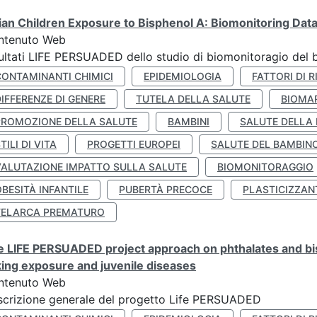
lian Children Exposure to Bisphenol A: Biomonitoring Da
ntenuto Web
ultati LIFE PERSUADED dello studio di biomonitoragio del 
CONTAMINANTI CHIMICI
EPIDEMIOLOGIA
FATTORI DI R
IFFERENZE DI GENERE
TUTELA DELLA SALUTE
BIOMA
PROMOZIONE DELLA SALUTE
BAMBINI
SALUTE DELLA
TILI DI VITA
PROGETTI EUROPEI
SALUTE DEL BAMBIN
VALUTAZIONE IMPATTO SULLA SALUTE
BIOMONITORAGGIO
BESITÀ INFANTILE
PUBERTÀ PRECOCE
PLASTICIZZAN
TELARCA PREMATURO
 LIFE PERSUADED project approach on phthalates and bisp
king exposure and juvenile diseases
ntenuto Web
crizione generale del progetto Life PERSUADED