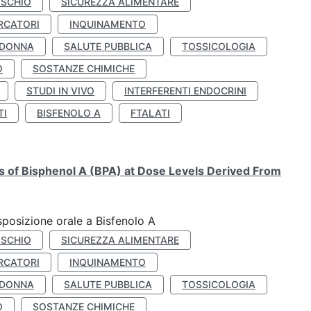
ISCHIO
SICUREZZA ALIMENTARE
RCATORI
INQUINAMENTO
 DONNA
SALUTE PUBBLICA
TOSSICOLOGIA
O
SOSTANZE CHIMICHE
STUDI IN VIVO
INTERFERENTI ENDOCRINI
TI
BISFENOLO A
FTALATI
ts of Bisphenol A (BPA) at Dose Levels Derived From
esposizione orale a Bisfenolo A
ISCHIO
SICUREZZA ALIMENTARE
RCATORI
INQUINAMENTO
 DONNA
SALUTE PUBBLICA
TOSSICOLOGIA
O
SOSTANZE CHIMICHE