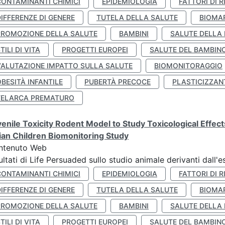
CONTAMINANTI CHIMICI
EPIDEMIOLOGIA
FATTORI DI R
IFFERENZE DI GENERE
TUTELA DELLA SALUTE
BIOMA
PROMOZIONE DELLA SALUTE
BAMBINI
SALUTE DELLA
TILI DI VITA
PROGETTI EUROPEI
SALUTE DEL BAMBIN
VALUTAZIONE IMPATTO SULLA SALUTE
BIOMONITORAGGIO
BESITÀ INFANTILE
PUBERTÀ PRECOCE
PLASTICIZZAN
TELARCA PREMATURO
enile Toxicity Rodent Model to Study Toxicological Effec
lian Children Biomonitoring Study
ntenuto Web
ultati di Life Persuaded sullo studio animale derivanti dall'
CONTAMINANTI CHIMICI
EPIDEMIOLOGIA
FATTORI DI R
IFFERENZE DI GENERE
TUTELA DELLA SALUTE
BIOMA
PROMOZIONE DELLA SALUTE
BAMBINI
SALUTE DELLA
TILI DI VITA
PROGETTI EUROPEI
SALUTE DEL BAMBIN