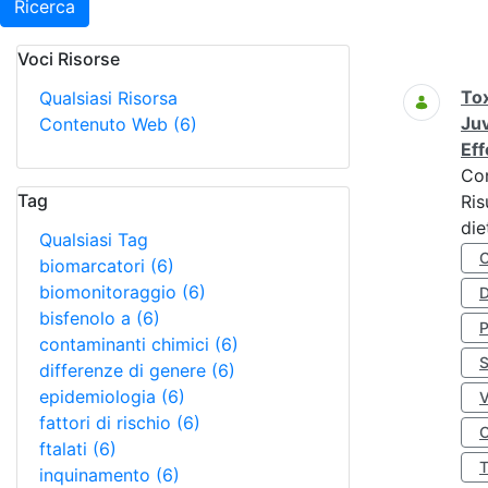
Ricerca
Voci Risorse
Ricerca
Tox
Qualsiasi Risorsa
Juv
Contenuto Web
(6)
Eff
Co
Tag
Ris
die
Qualsiasi Tag
biomarcatori
(6)
biomonitoraggio
(6)
D
bisfenolo a
(6)
contaminanti chimici
(6)
S
differenze di genere
(6)
epidemiologia
(6)
fattori di rischio
(6)
O
ftalati
(6)
inquinamento
(6)