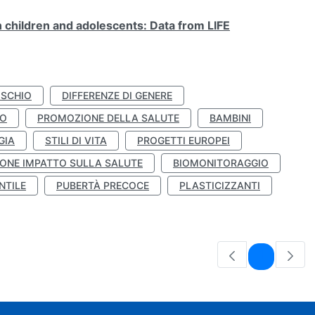
n children and adolescents: Data from LIFE
ISCHIO
DIFFERENZE DI GENERE
TO
PROMOZIONE DELLA SALUTE
BAMBINI
GIA
STILI DI VITA
PROGETTI EUROPEI
ONE IMPATTO SULLA SALUTE
BIOMONITORAGGIO
NTILE
PUBERTÀ PRECOCE
PLASTICIZZANTI
Pagina
1