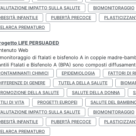
VALUTAZIONE IMPATTO SULLA SALUTE
BIOMONITORAGGIO
BESITÀ INFANTILE
PUBERTÀ PRECOCE
PLASTICIZZAN
TELARCA PREMATURO
 progetto LIFE PERSUADED
ntenuto Web
monitoraggio di ftalati e bisfenolo A in coppie madre-bamb
antili Ftalati e Bisfenolo A (BPA) sono composti diffusamente 
CONTAMINANTI CHIMICI
EPIDEMIOLOGIA
FATTORI DI R
IFFERENZE DI GENERE
TUTELA DELLA SALUTE
BIOMA
PROMOZIONE DELLA SALUTE
SALUTE DELLA DONNA
S
TILI DI VITA
PROGETTI EUROPEI
SALUTE DEL BAMBIN
VALUTAZIONE IMPATTO SULLA SALUTE
BIOMONITORAGGIO
BESITÀ INFANTILE
PUBERTÀ PRECOCE
PLASTICIZZAN
TELARCA PREMATURO