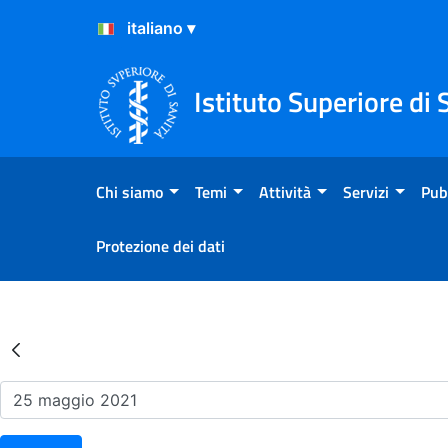
Salta al Contenuto
Salta al Footer
Istituto Superiore di 
Chi siamo
Temi
Attività
Servizi
Pub
Protezione dei dati
Risultati della Ricerca - Ev