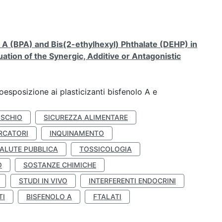
A (BPA) and Bis(2-ethylhexyl) Phthalate (DEHP) in
ation of the Synergic, Additive or Antagonistic
coesposizione ai plasticizanti bisfenolo A e
ISCHIO
SICUREZZA ALIMENTARE
RCATORI
INQUINAMENTO
ALUTE PUBBLICA
TOSSICOLOGIA
O
SOSTANZE CHIMICHE
STUDI IN VIVO
INTERFERENTI ENDOCRINI
TI
BISFENOLO A
FTALATI