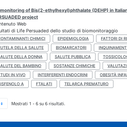
monitoring of Bis(2-ethylhexyl)phthalate (DEHP) in Italia
RSUADED project
ntenuto Web
ultati di Life Persuaded dello studio di biomonitoraggio
CONTAMINANTI CHIMICI
EPIDEMIOLOGIA
FATTORI DI R
TUTELA DELLA SALUTE
BIOMARCATORI
INQUINAMEN
SALUTE DELLA DONNA
SALUTE PUBBLICA
TOSSICOLO
SALUTE DEL BAMBINO
SOSTANZE CHIMICHE
VALUTAZI
TUDI IN VIVO
INTERFERENTI ENDOCRINI
OBESITÀ INFA
BISFENOLO A
FTALATI
TELARCA PREMATURO
Mostrati 1 - 6 su 6 risultati.