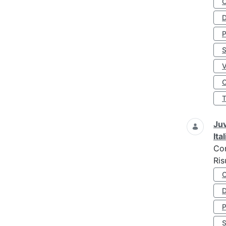
D
S
O
Juv
Ita
Co
Ris
D
S