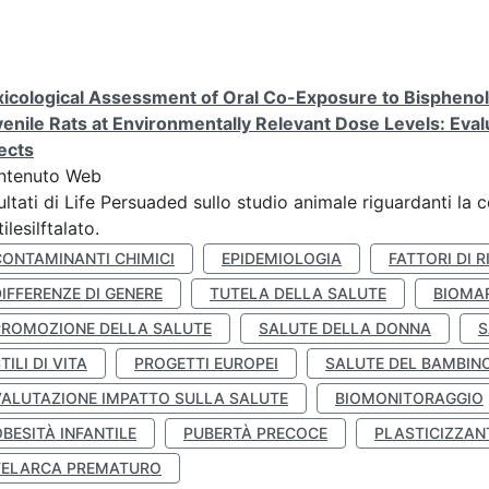
icological Assessment of Oral Co-Exposure to Bisphenol 
enile Rats at Environmentally Relevant Dose Levels: Evalu
ects
ntenuto Web
ultati di Life Persuaded sullo studio animale riguardanti la 
tilesilftalato.
CONTAMINANTI CHIMICI
EPIDEMIOLOGIA
FATTORI DI R
IFFERENZE DI GENERE
TUTELA DELLA SALUTE
BIOMA
PROMOZIONE DELLA SALUTE
SALUTE DELLA DONNA
S
TILI DI VITA
PROGETTI EUROPEI
SALUTE DEL BAMBIN
VALUTAZIONE IMPATTO SULLA SALUTE
BIOMONITORAGGIO
BESITÀ INFANTILE
PUBERTÀ PRECOCE
PLASTICIZZAN
TELARCA PREMATURO