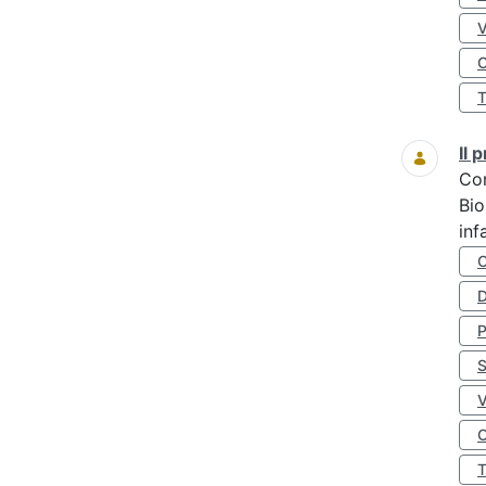
O
Il
Co
Bio
inf
D
S
O