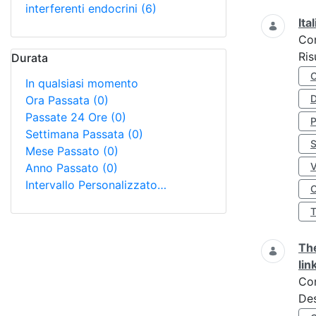
interferenti endocrini
(6)
Ita
Co
Ris
Durata
In qualsiasi momento
D
Ora Passata
(0)
Passate 24 Ore
(0)
Settimana Passata
(0)
S
Mese Passato
(0)
Anno Passato
(0)
Intervallo Personalizzato…
O
The
lin
Co
Des