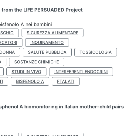
ta from the LIFE PERSUADED Project
bisfenolo A nei bambini
ISCHIO
SICUREZZA ALIMENTARE
RCATORI
INQUINAMENTO
 DONNA
SALUTE PUBBLICA
TOSSICOLOGIA
O
SOSTANZE CHIMICHE
STUDI IN VIVO
INTERFERENTI ENDOCRINI
TI
BISFENOLO A
FTALATI
henol A biomonitoring in Italian mother-child pairs