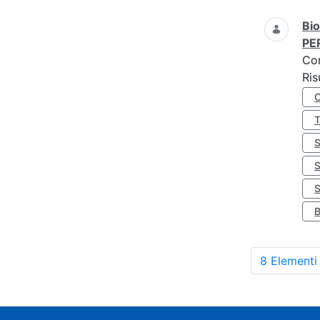
Bio
PE
Co
Ris
S
8 Elementi