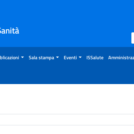
Sanità
blicazioni
Sala stampa
Eventi
ISSalute
Amministraz
enti