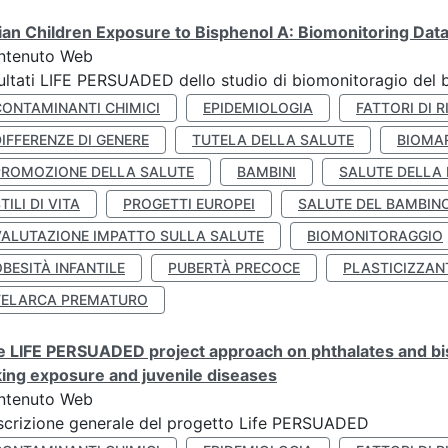
lian Children Exposure to Bisphenol A: Biomonitoring Da
ntenuto Web
ultati LIFE PERSUADED dello studio di biomonitoragio del 
CONTAMINANTI CHIMICI
EPIDEMIOLOGIA
FATTORI DI R
IFFERENZE DI GENERE
TUTELA DELLA SALUTE
BIOMA
PROMOZIONE DELLA SALUTE
BAMBINI
SALUTE DELLA
TILI DI VITA
PROGETTI EUROPEI
SALUTE DEL BAMBIN
VALUTAZIONE IMPATTO SULLA SALUTE
BIOMONITORAGGIO
BESITÀ INFANTILE
PUBERTÀ PRECOCE
PLASTICIZZAN
TELARCA PREMATURO
 LIFE PERSUADED project approach on phthalates and bisp
king exposure and juvenile diseases
ntenuto Web
crizione generale del progetto Life PERSUADED