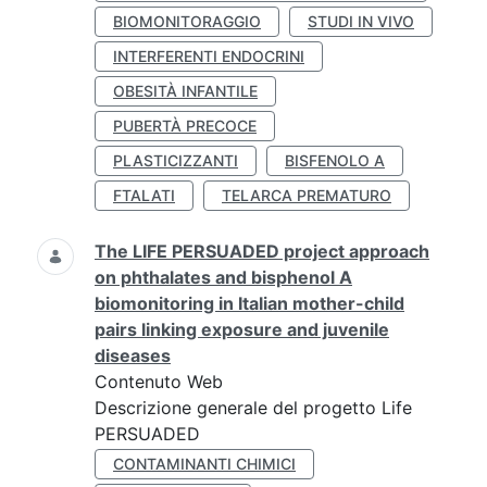
BIOMONITORAGGIO
STUDI IN VIVO
INTERFERENTI ENDOCRINI
OBESITÀ INFANTILE
PUBERTÀ PRECOCE
PLASTICIZZANTI
BISFENOLO A
FTALATI
TELARCA PREMATURO
The LIFE PERSUADED project approach
on phthalates and bisphenol A
biomonitoring in Italian mother-child
pairs linking exposure and juvenile
diseases
Contenuto Web
Descrizione generale del progetto Life
PERSUADED
CONTAMINANTI CHIMICI