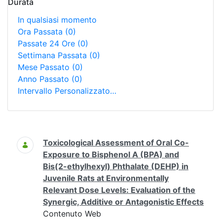
Durata
In qualsiasi momento
Ora Passata
(0)
Passate 24 Ore
(0)
Settimana Passata
(0)
Mese Passato
(0)
Anno Passato
(0)
Intervallo Personalizzato…
Ricerca
Toxicological Assessment of Oral Co-
Exposure to Bisphenol A (BPA) and
Bis(2-ethylhexyl) Phthalate (DEHP) in
Juvenile Rats at Environmentally
Relevant Dose Levels: Evaluation of the
Synergic, Additive or Antagonistic Effects
Contenuto Web