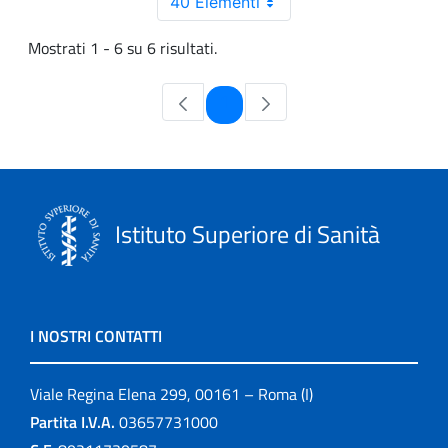
40 Elementi
Mostrati 1 - 6 su 6 risultati.
Pagina
1
Istituto Superiore di Sanità
I NOSTRI CONTATTI
Viale Regina Elena 299, 00161 – Roma (I)
Partita I.V.A.
03657731000