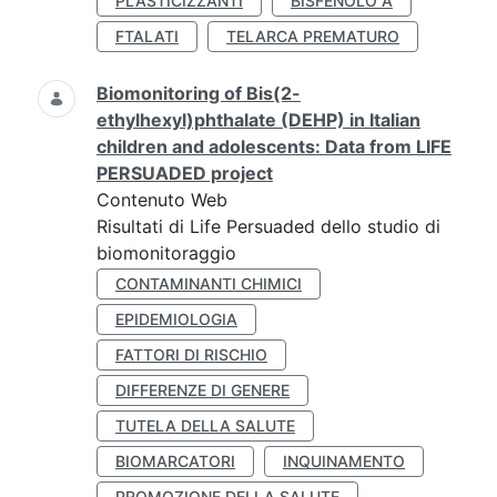
PLASTICIZZANTI
BISFENOLO A
FTALATI
TELARCA PREMATURO
Biomonitoring of Bis(2-
ethylhexyl)phthalate (DEHP) in Italian
children and adolescents: Data from LIFE
PERSUADED project
Contenuto Web
Risultati di Life Persuaded dello studio di
biomonitoraggio
CONTAMINANTI CHIMICI
EPIDEMIOLOGIA
FATTORI DI RISCHIO
DIFFERENZE DI GENERE
TUTELA DELLA SALUTE
BIOMARCATORI
INQUINAMENTO
PROMOZIONE DELLA SALUTE