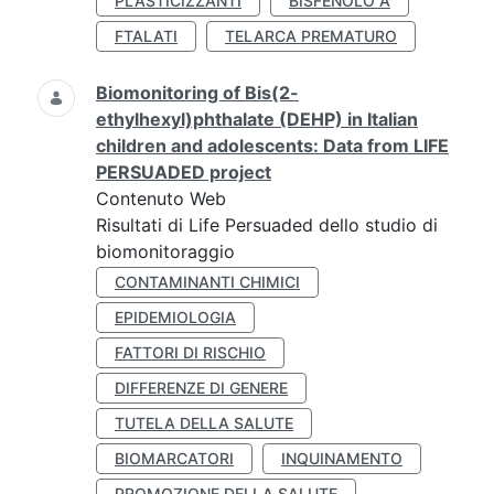
PLASTICIZZANTI
BISFENOLO A
FTALATI
TELARCA PREMATURO
Biomonitoring of Bis(2-
ethylhexyl)phthalate (DEHP) in Italian
children and adolescents: Data from LIFE
PERSUADED project
Contenuto Web
Risultati di Life Persuaded dello studio di
biomonitoraggio
CONTAMINANTI CHIMICI
EPIDEMIOLOGIA
FATTORI DI RISCHIO
DIFFERENZE DI GENERE
TUTELA DELLA SALUTE
BIOMARCATORI
INQUINAMENTO
PROMOZIONE DELLA SALUTE