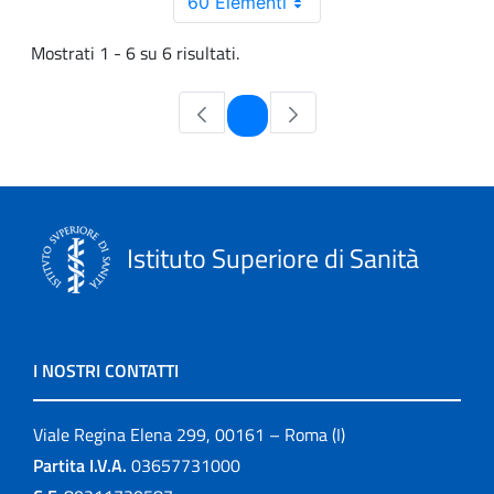
60 Elementi
Mostrati 1 - 6 su 6 risultati.
Pagina
1
Istituto Superiore di Sanità
I NOSTRI CONTATTI
Viale Regina Elena 299, 00161 – Roma (I)
Partita I.V.A.
03657731000