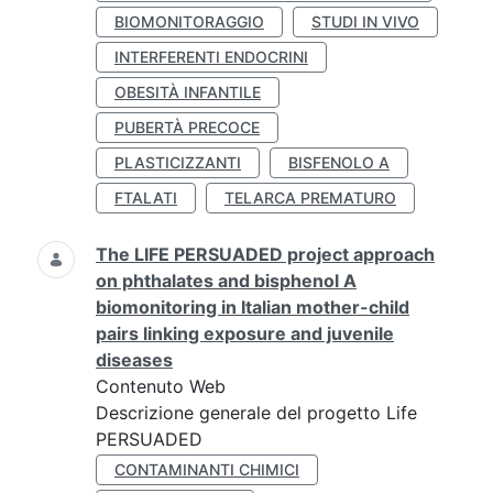
BIOMONITORAGGIO
STUDI IN VIVO
INTERFERENTI ENDOCRINI
OBESITÀ INFANTILE
PUBERTÀ PRECOCE
PLASTICIZZANTI
BISFENOLO A
FTALATI
TELARCA PREMATURO
The LIFE PERSUADED project approach
on phthalates and bisphenol A
biomonitoring in Italian mother-child
pairs linking exposure and juvenile
diseases
Contenuto Web
Descrizione generale del progetto Life
PERSUADED
CONTAMINANTI CHIMICI