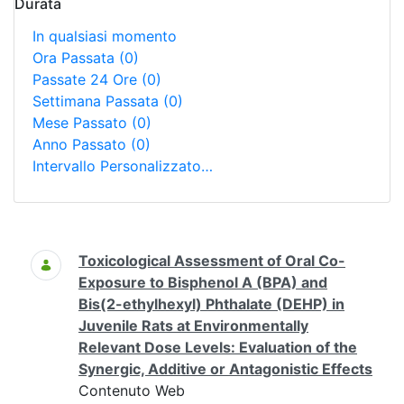
Durata
In qualsiasi momento
Ora Passata
(0)
Passate 24 Ore
(0)
Settimana Passata
(0)
Mese Passato
(0)
Anno Passato
(0)
Intervallo Personalizzato…
Ricerca
Toxicological Assessment of Oral Co-
Exposure to Bisphenol A (BPA) and
Bis(2-ethylhexyl) Phthalate (DEHP) in
Juvenile Rats at Environmentally
Relevant Dose Levels: Evaluation of the
Synergic, Additive or Antagonistic Effects
Contenuto Web