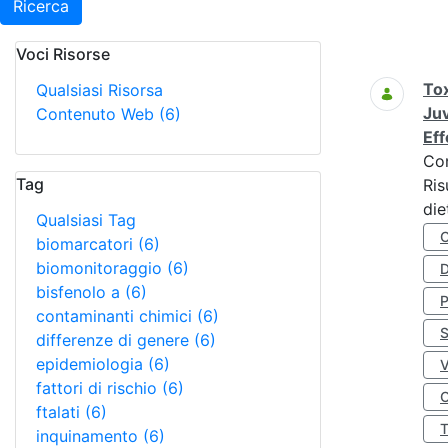
Ricerca
Voci Risorse
Ricerca
Tox
Qualsiasi Risorsa
Juv
Contenuto Web
(6)
Eff
Co
Tag
Ris
die
Qualsiasi Tag
biomarcatori
(6)
biomonitoraggio
(6)
D
bisfenolo a
(6)
contaminanti chimici
(6)
S
differenze di genere
(6)
epidemiologia
(6)
fattori di rischio
(6)
O
ftalati
(6)
inquinamento
(6)