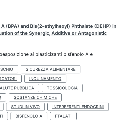
A (BPA) and Bis(2-ethylhexyl) Phthalate (DEHP) in
ation of the Synergic, Additive or Antagonistic
coesposizione ai plasticizanti bisfenolo A e
ISCHIO
SICUREZZA ALIMENTARE
RCATORI
INQUINAMENTO
ALUTE PUBBLICA
TOSSICOLOGIA
O
SOSTANZE CHIMICHE
STUDI IN VIVO
INTERFERENTI ENDOCRINI
TI
BISFENOLO A
FTALATI