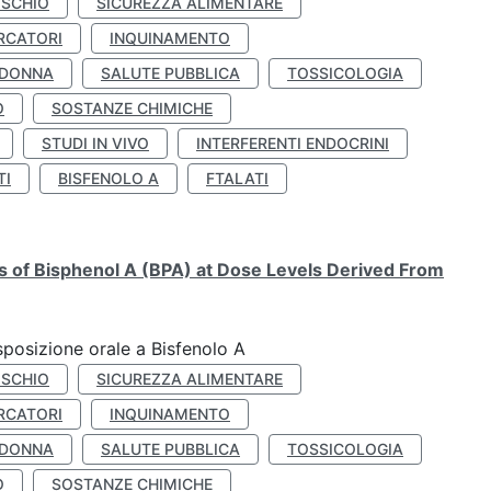
ISCHIO
SICUREZZA ALIMENTARE
RCATORI
INQUINAMENTO
 DONNA
SALUTE PUBBLICA
TOSSICOLOGIA
O
SOSTANZE CHIMICHE
STUDI IN VIVO
INTERFERENTI ENDOCRINI
TI
BISFENOLO A
FTALATI
ts of Bisphenol A (BPA) at Dose Levels Derived From
esposizione orale a Bisfenolo A
ISCHIO
SICUREZZA ALIMENTARE
RCATORI
INQUINAMENTO
 DONNA
SALUTE PUBBLICA
TOSSICOLOGIA
O
SOSTANZE CHIMICHE