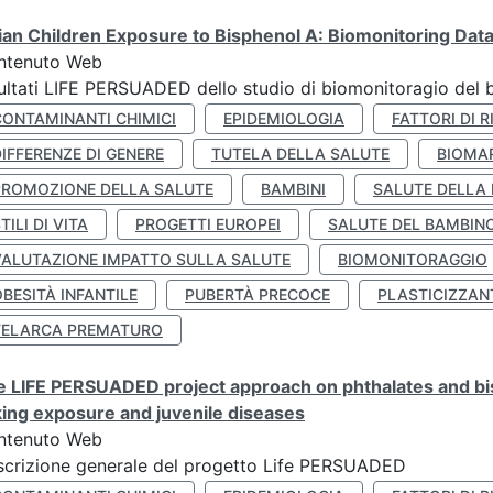
lian Children Exposure to Bisphenol A: Biomonitoring Da
ntenuto Web
ultati LIFE PERSUADED dello studio di biomonitoragio del 
CONTAMINANTI CHIMICI
EPIDEMIOLOGIA
FATTORI DI R
IFFERENZE DI GENERE
TUTELA DELLA SALUTE
BIOMA
PROMOZIONE DELLA SALUTE
BAMBINI
SALUTE DELLA
TILI DI VITA
PROGETTI EUROPEI
SALUTE DEL BAMBIN
VALUTAZIONE IMPATTO SULLA SALUTE
BIOMONITORAGGIO
BESITÀ INFANTILE
PUBERTÀ PRECOCE
PLASTICIZZAN
TELARCA PREMATURO
 LIFE PERSUADED project approach on phthalates and bisp
king exposure and juvenile diseases
ntenuto Web
crizione generale del progetto Life PERSUADED