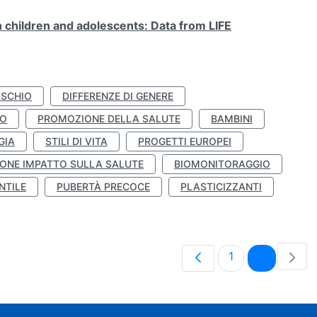
n children and adolescents: Data from LIFE
ISCHIO
DIFFERENZE DI GENERE
TO
PROMOZIONE DELLA SALUTE
BAMBINI
GIA
STILI DI VITA
PROGETTI EUROPEI
ONE IMPATTO SULLA SALUTE
BIOMONITORAGGIO
NTILE
PUBERTÀ PRECOCE
PLASTICIZZANTI
Pagina
Pagina
1
2