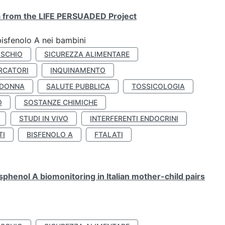
ta from the LIFE PERSUADED Project
bisfenolo A nei bambini
ISCHIO
SICUREZZA ALIMENTARE
RCATORI
INQUINAMENTO
 DONNA
SALUTE PUBBLICA
TOSSICOLOGIA
O
SOSTANZE CHIMICHE
STUDI IN VIVO
INTERFERENTI ENDOCRINI
TI
BISFENOLO A
FTALATI
henol A biomonitoring in Italian mother-child pairs