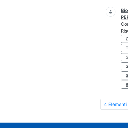
Bio
PE
Co
Ris
S
4 Elementi