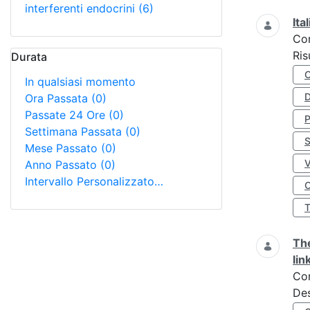
interferenti endocrini
(6)
Ita
Co
Ris
Durata
In qualsiasi momento
D
Ora Passata
(0)
Passate 24 Ore
(0)
Settimana Passata
(0)
S
Mese Passato
(0)
Anno Passato
(0)
Intervallo Personalizzato…
O
The
lin
Co
Des