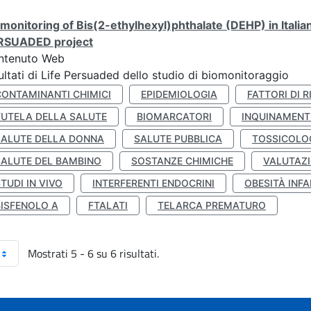
monitoring of Bis(2-ethylhexyl)phthalate (DEHP) in Italia
RSUADED project
ntenuto Web
ultati di Life Persuaded dello studio di biomonitoraggio
CONTAMINANTI CHIMICI
EPIDEMIOLOGIA
FATTORI DI R
TUTELA DELLA SALUTE
BIOMARCATORI
INQUINAMEN
SALUTE DELLA DONNA
SALUTE PUBBLICA
TOSSICOLO
SALUTE DEL BAMBINO
SOSTANZE CHIMICHE
VALUTAZI
TUDI IN VIVO
INTERFERENTI ENDOCRINI
OBESITÀ INFA
BISFENOLO A
FTALATI
TELARCA PREMATURO
Mostrati 5 - 6 su 6 risultati.