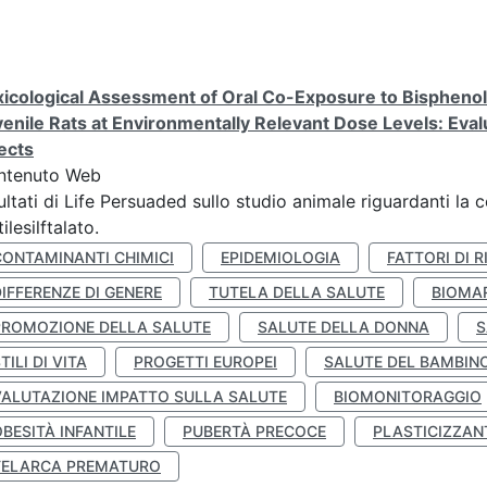
icological Assessment of Oral Co-Exposure to Bisphenol 
enile Rats at Environmentally Relevant Dose Levels: Evalu
ects
ntenuto Web
ultati di Life Persuaded sullo studio animale riguardanti la 
tilesilftalato.
CONTAMINANTI CHIMICI
EPIDEMIOLOGIA
FATTORI DI R
IFFERENZE DI GENERE
TUTELA DELLA SALUTE
BIOMA
PROMOZIONE DELLA SALUTE
SALUTE DELLA DONNA
S
TILI DI VITA
PROGETTI EUROPEI
SALUTE DEL BAMBIN
VALUTAZIONE IMPATTO SULLA SALUTE
BIOMONITORAGGIO
BESITÀ INFANTILE
PUBERTÀ PRECOCE
PLASTICIZZAN
TELARCA PREMATURO