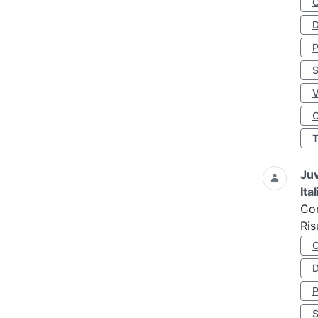
D
S
O
Juv
Ita
Co
Ris
D
S