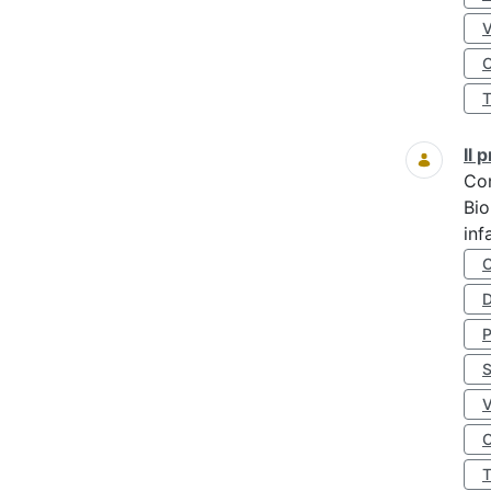
O
Il
Co
Bio
inf
D
S
O