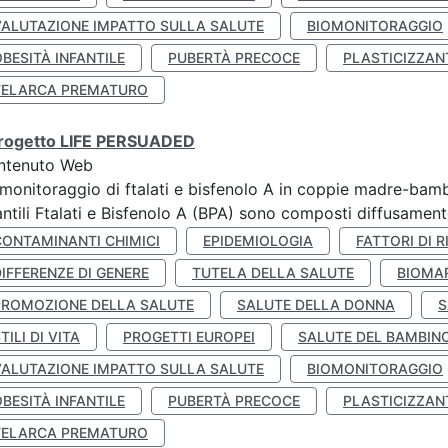
VALUTAZIONE IMPATTO SULLA SALUTE
BIOMONITORAGGIO
BESITÀ INFANTILE
PUBERTÀ PRECOCE
PLASTICIZZAN
TELARCA PREMATURO
 progetto LIFE PERSUADED
ntenuto Web
monitoraggio di ftalati e bisfenolo A in coppie madre-bamb
antili Ftalati e Bisfenolo A (BPA) sono composti diffusamente 
CONTAMINANTI CHIMICI
EPIDEMIOLOGIA
FATTORI DI R
IFFERENZE DI GENERE
TUTELA DELLA SALUTE
BIOMA
PROMOZIONE DELLA SALUTE
SALUTE DELLA DONNA
S
TILI DI VITA
PROGETTI EUROPEI
SALUTE DEL BAMBIN
VALUTAZIONE IMPATTO SULLA SALUTE
BIOMONITORAGGIO
BESITÀ INFANTILE
PUBERTÀ PRECOCE
PLASTICIZZAN
TELARCA PREMATURO