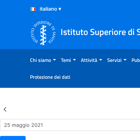
Salta al Contenuto
Salta al Footer
Istituto Superiore di 
Chi siamo
Temi
Attività
Servizi
Pub
Protezione dei dati
Risultati della Ricerca - Ev