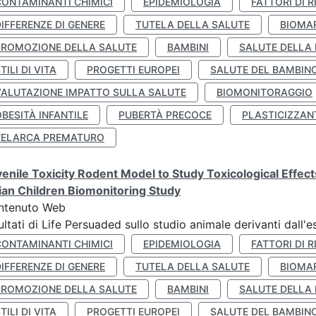
CONTAMINANTI CHIMICI
EPIDEMIOLOGIA
FATTORI DI R
IFFERENZE DI GENERE
TUTELA DELLA SALUTE
BIOMA
PROMOZIONE DELLA SALUTE
BAMBINI
SALUTE DELLA
TILI DI VITA
PROGETTI EUROPEI
SALUTE DEL BAMBIN
VALUTAZIONE IMPATTO SULLA SALUTE
BIOMONITORAGGIO
BESITÀ INFANTILE
PUBERTÀ PRECOCE
PLASTICIZZAN
TELARCA PREMATURO
enile Toxicity Rodent Model to Study Toxicological Effec
lian Children Biomonitoring Study
ntenuto Web
ultati di Life Persuaded sullo studio animale derivanti dall'
CONTAMINANTI CHIMICI
EPIDEMIOLOGIA
FATTORI DI R
IFFERENZE DI GENERE
TUTELA DELLA SALUTE
BIOMA
PROMOZIONE DELLA SALUTE
BAMBINI
SALUTE DELLA
TILI DI VITA
PROGETTI EUROPEI
SALUTE DEL BAMBIN