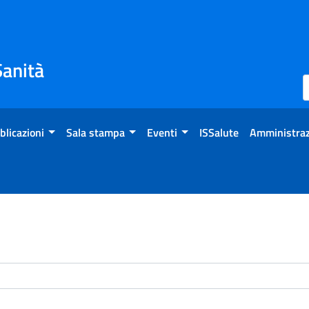
Sanità
blicazioni
Sala stampa
Eventi
ISSalute
Amministraz
enti