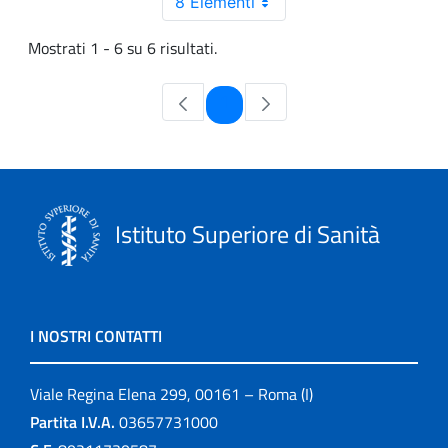
8 Elementi
Mostrati 1 - 6 su 6 risultati.
Pagina
1
Istituto Superiore di Sanità
I NOSTRI CONTATTI
Viale Regina Elena 299, 00161 – Roma (I)
Partita I.V.A.
03657731000