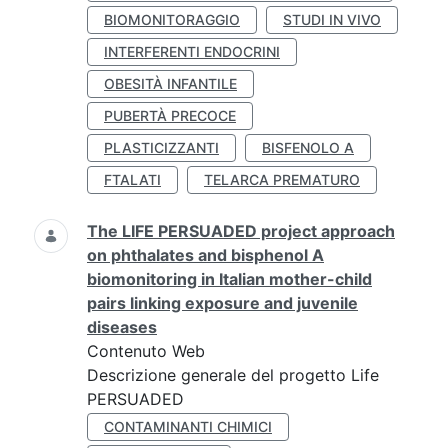
BIOMONITORAGGIO
STUDI IN VIVO
INTERFERENTI ENDOCRINI
OBESITÀ INFANTILE
PUBERTÀ PRECOCE
PLASTICIZZANTI
BISFENOLO A
FTALATI
TELARCA PREMATURO
The LIFE PERSUADED project approach
on phthalates and bisphenol A
biomonitoring in Italian mother-child
pairs linking exposure and juvenile
diseases
Contenuto Web
Descrizione generale del progetto Life
PERSUADED
CONTAMINANTI CHIMICI