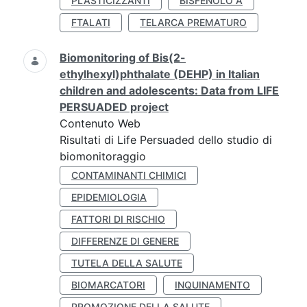
PLASTICIZZANTI
BISFENOLO A
FTALATI
TELARCA PREMATURO
Biomonitoring of Bis(2-
ethylhexyl)phthalate (DEHP) in Italian
children and adolescents: Data from LIFE
PERSUADED project
Contenuto Web
Risultati di Life Persuaded dello studio di
biomonitoraggio
CONTAMINANTI CHIMICI
EPIDEMIOLOGIA
FATTORI DI RISCHIO
DIFFERENZE DI GENERE
TUTELA DELLA SALUTE
BIOMARCATORI
INQUINAMENTO
PROMOZIONE DELLA SALUTE