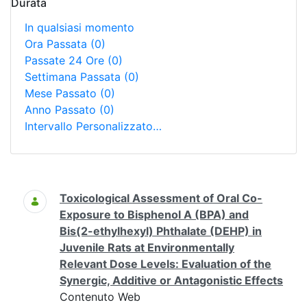
Durata
In qualsiasi momento
Ora Passata
(0)
Passate 24 Ore
(0)
Settimana Passata
(0)
Mese Passato
(0)
Anno Passato
(0)
Intervallo Personalizzato…
Ricerca
Toxicological Assessment of Oral Co-
Exposure to Bisphenol A (BPA) and
Bis(2-ethylhexyl) Phthalate (DEHP) in
Juvenile Rats at Environmentally
Relevant Dose Levels: Evaluation of the
Synergic, Additive or Antagonistic Effects
Contenuto Web