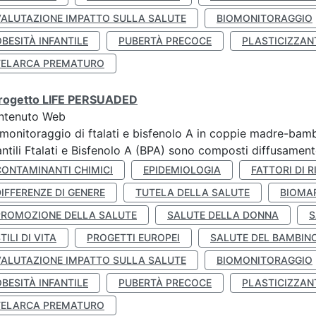
VALUTAZIONE IMPATTO SULLA SALUTE
BIOMONITORAGGIO
BESITÀ INFANTILE
PUBERTÀ PRECOCE
PLASTICIZZAN
TELARCA PREMATURO
 progetto LIFE PERSUADED
ntenuto Web
monitoraggio di ftalati e bisfenolo A in coppie madre-bamb
antili Ftalati e Bisfenolo A (BPA) sono composti diffusamente 
CONTAMINANTI CHIMICI
EPIDEMIOLOGIA
FATTORI DI R
IFFERENZE DI GENERE
TUTELA DELLA SALUTE
BIOMA
PROMOZIONE DELLA SALUTE
SALUTE DELLA DONNA
S
TILI DI VITA
PROGETTI EUROPEI
SALUTE DEL BAMBIN
VALUTAZIONE IMPATTO SULLA SALUTE
BIOMONITORAGGIO
BESITÀ INFANTILE
PUBERTÀ PRECOCE
PLASTICIZZAN
TELARCA PREMATURO