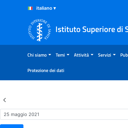
Salta al Contenuto
Salta al Footer
Istituto Superiore di 
Chi siamo
Temi
Attività
Servizi
Pub
Protezione dei dati
Risultati della Ricerca - Ev