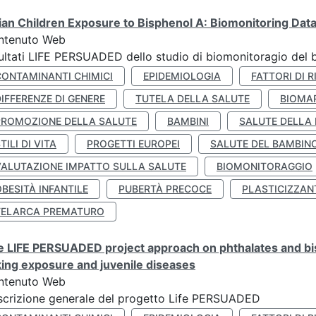
lian Children Exposure to Bisphenol A: Biomonitoring Da
ntenuto Web
ultati LIFE PERSUADED dello studio di biomonitoragio del 
CONTAMINANTI CHIMICI
EPIDEMIOLOGIA
FATTORI DI R
IFFERENZE DI GENERE
TUTELA DELLA SALUTE
BIOMA
PROMOZIONE DELLA SALUTE
BAMBINI
SALUTE DELLA
TILI DI VITA
PROGETTI EUROPEI
SALUTE DEL BAMBIN
VALUTAZIONE IMPATTO SULLA SALUTE
BIOMONITORAGGIO
BESITÀ INFANTILE
PUBERTÀ PRECOCE
PLASTICIZZAN
TELARCA PREMATURO
 LIFE PERSUADED project approach on phthalates and bisp
king exposure and juvenile diseases
ntenuto Web
crizione generale del progetto Life PERSUADED