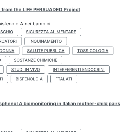
ta from the LIFE PERSUADED Project
bisfenolo A nei bambini
ISCHIO
SICUREZZA ALIMENTARE
RCATORI
INQUINAMENTO
 DONNA
SALUTE PUBBLICA
TOSSICOLOGIA
O
SOSTANZE CHIMICHE
STUDI IN VIVO
INTERFERENTI ENDOCRINI
TI
BISFENOLO A
FTALATI
henol A biomonitoring in Italian mother-child pairs