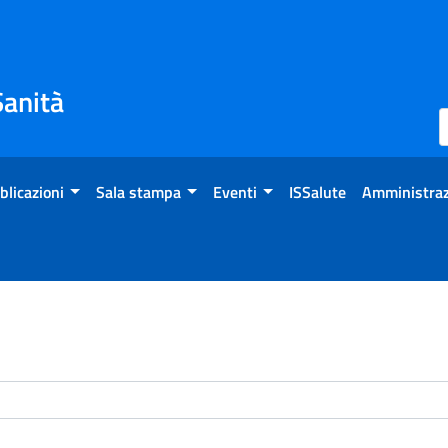
Sanità
blicazioni
Sala stampa
Eventi
ISSalute
Amministraz
enti