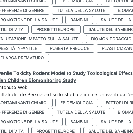
CONTAMINANTI CHIMICI
EPIDEMIOLOGIA
FATTORI DI R
IFFERENZE DI GENERE
TUTELA DELLA SALUTE
BIOMA
PROMOZIONE DELLA SALUTE
BAMBINI
SALUTE DELLA
TILI DI VITA
PROGETTI EUROPEI
SALUTE DEL BAMBIN
VALUTAZIONE IMPATTO SULLA SALUTE
BIOMONITORAGGIO
BESITÀ INFANTILE
PUBERTÀ PRECOCE
PLASTICIZZAN
TELARCA PREMATURO
enile Toxicity Rodent Model to Study Toxicological Effec
lian Children Biomonitoring Study
ntenuto Web
ultati di Life Persuaded sullo studio animale derivanti dall'
CONTAMINANTI CHIMICI
EPIDEMIOLOGIA
FATTORI DI R
IFFERENZE DI GENERE
TUTELA DELLA SALUTE
BIOMA
PROMOZIONE DELLA SALUTE
BAMBINI
SALUTE DELLA
TILI DI VITA
PROGETTI EUROPEI
SALUTE DEL BAMBIN