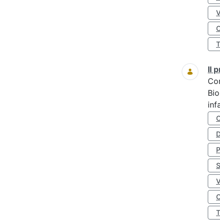
O
Il
Co
Bio
inf
D
S
O