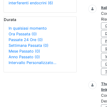
interferenti endocrini
(6)
Ita
Co
Ris
Durata
In qualsiasi momento
D
Ora Passata
(0)
Passate 24 Ore
(0)
Settimana Passata
(0)
S
Mese Passato
(0)
Anno Passato
(0)
Intervallo Personalizzato…
O
The
lin
Co
Des