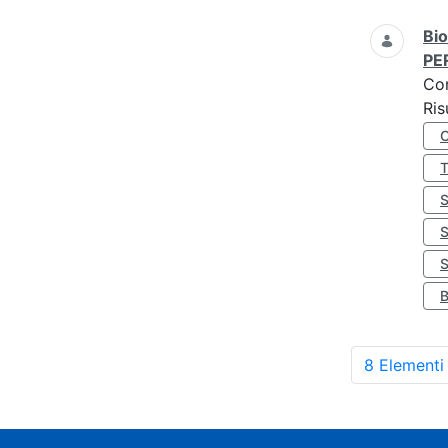
Bio
PE
Co
Ris
S
8 Elementi