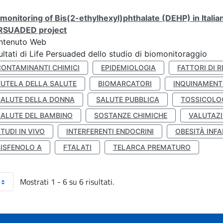
monitoring of Bis(2-ethylhexyl)phthalate (DEHP) in Italia
RSUADED project
ntenuto Web
ultati di Life Persuaded dello studio di biomonitoraggio
CONTAMINANTI CHIMICI
EPIDEMIOLOGIA
FATTORI DI R
TUTELA DELLA SALUTE
BIOMARCATORI
INQUINAMEN
SALUTE DELLA DONNA
SALUTE PUBBLICA
TOSSICOLO
SALUTE DEL BAMBINO
SOSTANZE CHIMICHE
VALUTAZI
TUDI IN VIVO
INTERFERENTI ENDOCRINI
OBESITÀ INFA
BISFENOLO A
FTALATI
TELARCA PREMATURO
Mostrati 1 - 6 su 6 risultati.