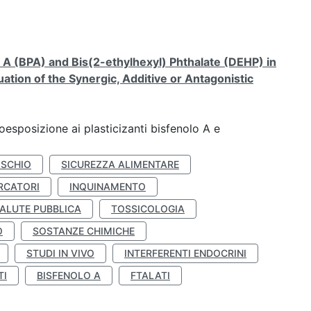
A (BPA) and Bis(2-ethylhexyl) Phthalate (DEHP) in
ation of the Synergic, Additive or Antagonistic
coesposizione ai plasticizanti bisfenolo A e
ISCHIO
SICUREZZA ALIMENTARE
RCATORI
INQUINAMENTO
ALUTE PUBBLICA
TOSSICOLOGIA
O
SOSTANZE CHIMICHE
STUDI IN VIVO
INTERFERENTI ENDOCRINI
TI
BISFENOLO A
FTALATI