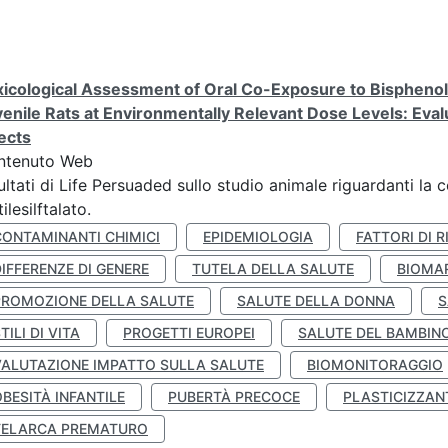
icological Assessment of Oral Co-Exposure to Bisphenol 
enile Rats at Environmentally Relevant Dose Levels: Evalu
ects
ntenuto Web
ultati di Life Persuaded sullo studio animale riguardanti la 
tilesilftalato.
CONTAMINANTI CHIMICI
EPIDEMIOLOGIA
FATTORI DI R
IFFERENZE DI GENERE
TUTELA DELLA SALUTE
BIOMA
PROMOZIONE DELLA SALUTE
SALUTE DELLA DONNA
S
TILI DI VITA
PROGETTI EUROPEI
SALUTE DEL BAMBIN
VALUTAZIONE IMPATTO SULLA SALUTE
BIOMONITORAGGIO
BESITÀ INFANTILE
PUBERTÀ PRECOCE
PLASTICIZZAN
TELARCA PREMATURO