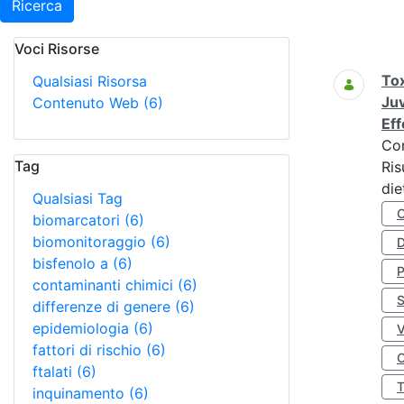
Ricerca
Voci Risorse
Ricerca
Tox
Qualsiasi Risorsa
Juv
Contenuto Web
(6)
Eff
Co
Tag
Ris
die
Qualsiasi Tag
biomarcatori
(6)
biomonitoraggio
(6)
D
bisfenolo a
(6)
contaminanti chimici
(6)
S
differenze di genere
(6)
epidemiologia
(6)
fattori di rischio
(6)
O
ftalati
(6)
inquinamento
(6)