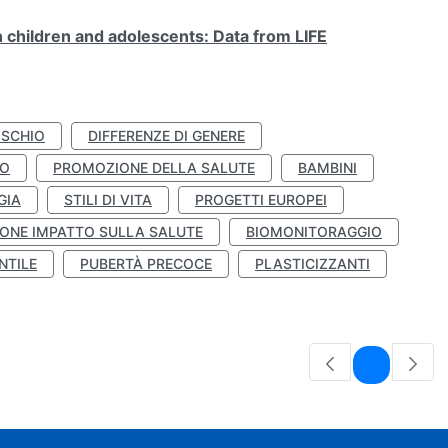
n children and adolescents: Data from LIFE
ISCHIO
DIFFERENZE DI GENERE
TO
PROMOZIONE DELLA SALUTE
BAMBINI
GIA
STILI DI VITA
PROGETTI EUROPEI
ONE IMPATTO SULLA SALUTE
BIOMONITORAGGIO
NTILE
PUBERTÀ PRECOCE
PLASTICIZZANTI
Pagina
1