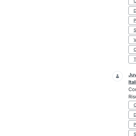
D
S
O
Juv
Ita
Co
Ris
D
S