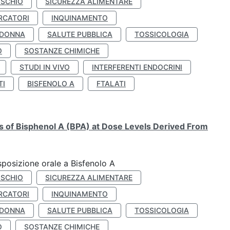
ISCHIO
SICUREZZA ALIMENTARE
RCATORI
INQUINAMENTO
 DONNA
SALUTE PUBBLICA
TOSSICOLOGIA
O
SOSTANZE CHIMICHE
STUDI IN VIVO
INTERFERENTI ENDOCRINI
TI
BISFENOLO A
FTALATI
ts of Bisphenol A (BPA) at Dose Levels Derived From
esposizione orale a Bisfenolo A
ISCHIO
SICUREZZA ALIMENTARE
RCATORI
INQUINAMENTO
 DONNA
SALUTE PUBBLICA
TOSSICOLOGIA
O
SOSTANZE CHIMICHE