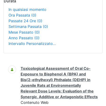
Durata
In qualsiasi momento
Ora Passata
(0)
Passate 24 Ore
(0)
Settimana Passata
(0)
Mese Passato
(0)
Anno Passato
(0)
Intervallo Personalizzato…
Ricerca
Toxicological Assessment of Oral Co-
Exposure to Bisphenol A (BPA) and
Bis(2-ethylhexyl) Phthalate (DEHP) in
Juvenile Rats at Environmentally
Relevant Dose Levels: Evaluation of the
Synergic, Additive or Antagonistic Effects
Contenuto Web