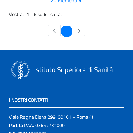
20 Elementi
Mostrati 1 - 6 su 6 risultati.
Pagina
1
Istituto Superiore di Sanità
I NOSTRI CONTATTI
Viale Regina Elena 299, 00161 – Roma (I)
Partita I.V.A.
03657731000