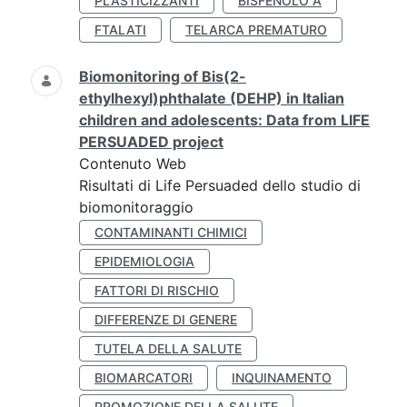
PLASTICIZZANTI
BISFENOLO A
FTALATI
TELARCA PREMATURO
Biomonitoring of Bis(2-
ethylhexyl)phthalate (DEHP) in Italian
children and adolescents: Data from LIFE
PERSUADED project
Contenuto Web
Risultati di Life Persuaded dello studio di
biomonitoraggio
CONTAMINANTI CHIMICI
EPIDEMIOLOGIA
FATTORI DI RISCHIO
DIFFERENZE DI GENERE
TUTELA DELLA SALUTE
BIOMARCATORI
INQUINAMENTO
PROMOZIONE DELLA SALUTE