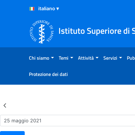
Salta al Contenuto
Salta al Footer
Istituto Superiore di 
Chi siamo
Temi
Attività
Servizi
Pub
Protezione dei dati
Risultati della Ricerca - Ev