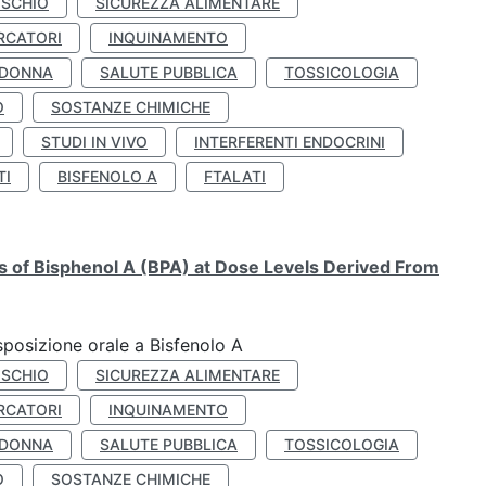
ISCHIO
SICUREZZA ALIMENTARE
RCATORI
INQUINAMENTO
 DONNA
SALUTE PUBBLICA
TOSSICOLOGIA
O
SOSTANZE CHIMICHE
STUDI IN VIVO
INTERFERENTI ENDOCRINI
TI
BISFENOLO A
FTALATI
ts of Bisphenol A (BPA) at Dose Levels Derived From
esposizione orale a Bisfenolo A
ISCHIO
SICUREZZA ALIMENTARE
RCATORI
INQUINAMENTO
 DONNA
SALUTE PUBBLICA
TOSSICOLOGIA
O
SOSTANZE CHIMICHE