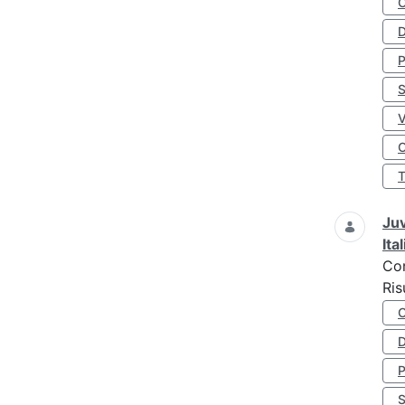
D
S
O
Juv
Ita
Co
Ris
D
S