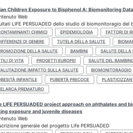
lian Children Exposure to Bisphenol A: Biomonitoring Da
ntenuto Web
ultati LIFE PERSUADED dello studio di biomonitoragio del 
CONTAMINANTI CHIMICI
EPIDEMIOLOGIA
FATTORI DI R
IFFERENZE DI GENERE
TUTELA DELLA SALUTE
BIOMA
PROMOZIONE DELLA SALUTE
BAMBINI
SALUTE DELLA
TILI DI VITA
PROGETTI EUROPEI
SALUTE DEL BAMBIN
VALUTAZIONE IMPATTO SULLA SALUTE
BIOMONITORAGGIO
BESITÀ INFANTILE
PUBERTÀ PRECOCE
PLASTICIZZAN
TELARCA PREMATURO
 LIFE PERSUADED project approach on phthalates and bisp
king exposure and juvenile diseases
ntenuto Web
crizione generale del progetto Life PERSUADED