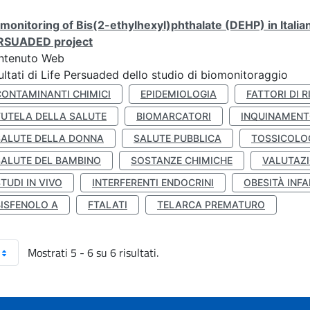
monitoring of Bis(2-ethylhexyl)phthalate (DEHP) in Italia
RSUADED project
ntenuto Web
ultati di Life Persuaded dello studio di biomonitoraggio
CONTAMINANTI CHIMICI
EPIDEMIOLOGIA
FATTORI DI R
TUTELA DELLA SALUTE
BIOMARCATORI
INQUINAMEN
SALUTE DELLA DONNA
SALUTE PUBBLICA
TOSSICOLO
SALUTE DEL BAMBINO
SOSTANZE CHIMICHE
VALUTAZI
TUDI IN VIVO
INTERFERENTI ENDOCRINI
OBESITÀ INFA
BISFENOLO A
FTALATI
TELARCA PREMATURO
Mostrati 5 - 6 su 6 risultati.