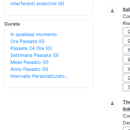
interferenti endocrini
(6)
Ita
Co
Ris
Durata
In qualsiasi momento
D
Ora Passata
(0)
Passate 24 Ore
(0)
Settimana Passata
(0)
S
Mese Passato
(0)
Anno Passato
(0)
Intervallo Personalizzato…
O
The
lin
Co
Des