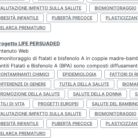
VALUTAZIONE IMPATTO SULLA SALUTE
BIOMONITORAGGIO
BESITÀ INFANTILE
PUBERTÀ PRECOCE
PLASTICIZZAN
TELARCA PREMATURO
 progetto LIFE PERSUADED
ntenuto Web
monitoraggio di ftalati e bisfenolo A in coppie madre-bamb
antili Ftalati e Bisfenolo A (BPA) sono composti diffusamente 
CONTAMINANTI CHIMICI
EPIDEMIOLOGIA
FATTORI DI R
IFFERENZE DI GENERE
TUTELA DELLA SALUTE
BIOMA
PROMOZIONE DELLA SALUTE
SALUTE DELLA DONNA
S
TILI DI VITA
PROGETTI EUROPEI
SALUTE DEL BAMBIN
VALUTAZIONE IMPATTO SULLA SALUTE
BIOMONITORAGGIO
BESITÀ INFANTILE
PUBERTÀ PRECOCE
PLASTICIZZAN
TELARCA PREMATURO