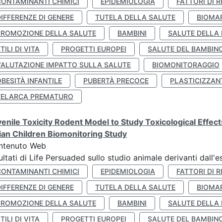
CONTAMINANTI CHIMICI
EPIDEMIOLOGIA
FATTORI DI R
IFFERENZE DI GENERE
TUTELA DELLA SALUTE
BIOMA
PROMOZIONE DELLA SALUTE
BAMBINI
SALUTE DELLA
TILI DI VITA
PROGETTI EUROPEI
SALUTE DEL BAMBIN
VALUTAZIONE IMPATTO SULLA SALUTE
BIOMONITORAGGIO
BESITÀ INFANTILE
PUBERTÀ PRECOCE
PLASTICIZZAN
TELARCA PREMATURO
enile Toxicity Rodent Model to Study Toxicological Effec
lian Children Biomonitoring Study
ntenuto Web
ultati di Life Persuaded sullo studio animale derivanti dall'
CONTAMINANTI CHIMICI
EPIDEMIOLOGIA
FATTORI DI R
IFFERENZE DI GENERE
TUTELA DELLA SALUTE
BIOMA
PROMOZIONE DELLA SALUTE
BAMBINI
SALUTE DELLA
TILI DI VITA
PROGETTI EUROPEI
SALUTE DEL BAMBIN