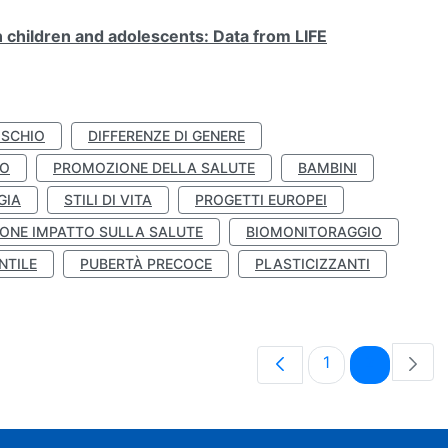
n children and adolescents: Data from LIFE
ISCHIO
DIFFERENZE DI GENERE
TO
PROMOZIONE DELLA SALUTE
BAMBINI
GIA
STILI DI VITA
PROGETTI EUROPEI
ONE IMPATTO SULLA SALUTE
BIOMONITORAGGIO
NTILE
PUBERTÀ PRECOCE
PLASTICIZZANTI
Pagina
Pagina
1
2