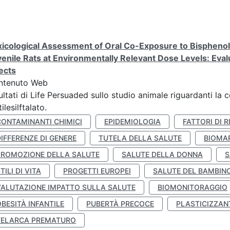
icological Assessment of Oral Co-Exposure to Bisphenol 
enile Rats at Environmentally Relevant Dose Levels: Evalu
ects
ntenuto Web
ultati di Life Persuaded sullo studio animale riguardanti la 
tilesilftalato.
CONTAMINANTI CHIMICI
EPIDEMIOLOGIA
FATTORI DI R
IFFERENZE DI GENERE
TUTELA DELLA SALUTE
BIOMA
PROMOZIONE DELLA SALUTE
SALUTE DELLA DONNA
S
TILI DI VITA
PROGETTI EUROPEI
SALUTE DEL BAMBIN
VALUTAZIONE IMPATTO SULLA SALUTE
BIOMONITORAGGIO
BESITÀ INFANTILE
PUBERTÀ PRECOCE
PLASTICIZZAN
TELARCA PREMATURO