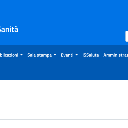
Sanità
blicazioni
Sala stampa
Eventi
ISSalute
Amministraz
enti