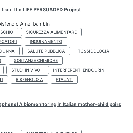
ta from the LIFE PERSUADED Project
bisfenolo A nei bambini
ISCHIO
SICUREZZA ALIMENTARE
RCATORI
INQUINAMENTO
 DONNA
SALUTE PUBBLICA
TOSSICOLOGIA
O
SOSTANZE CHIMICHE
STUDI IN VIVO
INTERFERENTI ENDOCRINI
TI
BISFENOLO A
FTALATI
henol A biomonitoring in Italian mother-child pairs