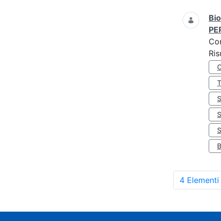
Bio
PE
Co
Ris
S
4 Elementi