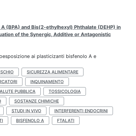
A (BPA) and Bis(2-ethylhexyl) Phthalate (DEHP) in
ation of the Synergic, Additive or Antagonistic
coesposizione ai plasticizanti bisfenolo A e
ISCHIO
SICUREZZA ALIMENTARE
RCATORI
INQUINAMENTO
ALUTE PUBBLICA
TOSSICOLOGIA
O
SOSTANZE CHIMICHE
STUDI IN VIVO
INTERFERENTI ENDOCRINI
TI
BISFENOLO A
FTALATI