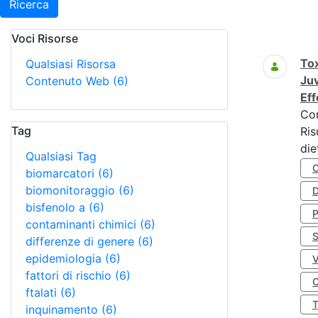
Ricerca
Voci Risorse
Ricerca
Tox
Qualsiasi Risorsa
Juv
Contenuto Web
(6)
Eff
Co
Tag
Ris
die
Qualsiasi Tag
biomarcatori
(6)
biomonitoraggio
(6)
D
bisfenolo a
(6)
contaminanti chimici
(6)
S
differenze di genere
(6)
epidemiologia
(6)
fattori di rischio
(6)
O
ftalati
(6)
inquinamento
(6)