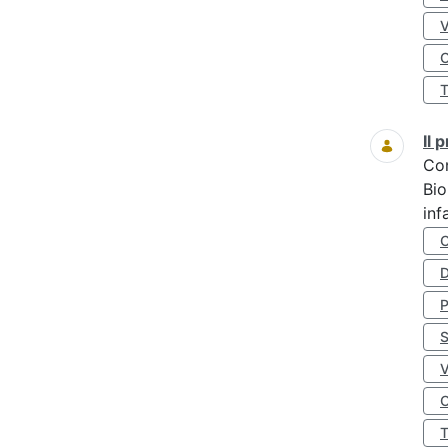
O
Il
Co
Bio
inf
D
S
O