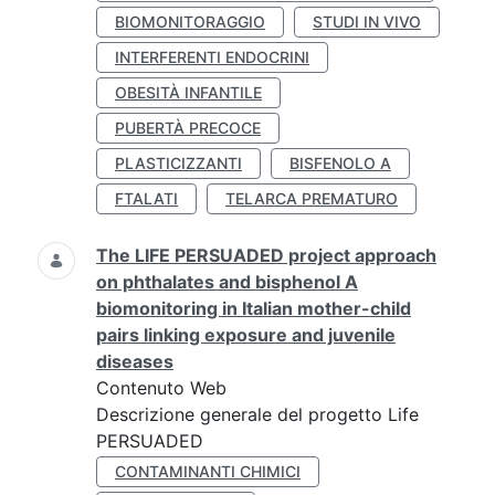
BIOMONITORAGGIO
STUDI IN VIVO
INTERFERENTI ENDOCRINI
OBESITÀ INFANTILE
PUBERTÀ PRECOCE
PLASTICIZZANTI
BISFENOLO A
FTALATI
TELARCA PREMATURO
The LIFE PERSUADED project approach
on phthalates and bisphenol A
biomonitoring in Italian mother-child
pairs linking exposure and juvenile
diseases
Contenuto Web
Descrizione generale del progetto Life
PERSUADED
CONTAMINANTI CHIMICI