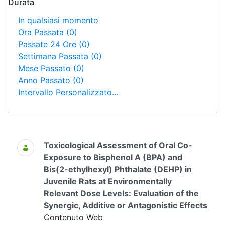
Durata
In qualsiasi momento
Ora Passata
(0)
Passate 24 Ore
(0)
Settimana Passata
(0)
Mese Passato
(0)
Anno Passato
(0)
Intervallo Personalizzato…
Ricerca
Toxicological Assessment of Oral Co-
Exposure to Bisphenol A (BPA) and
Bis(2-ethylhexyl) Phthalate (DEHP) in
Juvenile Rats at Environmentally
Relevant Dose Levels: Evaluation of the
Synergic, Additive or Antagonistic Effects
Contenuto Web