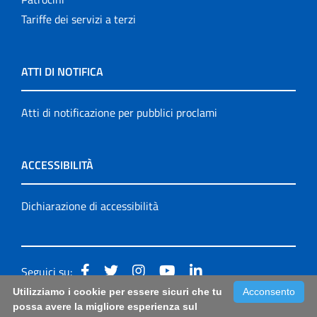
Tariffe dei servizi a terzi
ATTI DI NOTIFICA
Atti di notificazione per pubblici proclami
ACCESSIBILITÀ
Dichiarazione di accessibilità
Seguici su:
Utilizziamo i cookie per essere sicuri che tu
Acconsento
Accessibilità: form di segnalazione di prima istanza per
possa avere la migliore esperienza sul