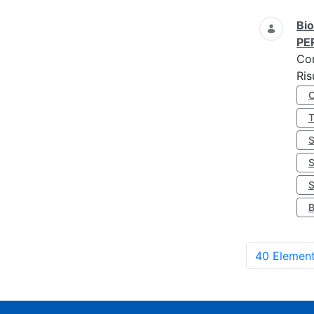
Bio
PE
Co
Ris
S
40 Element