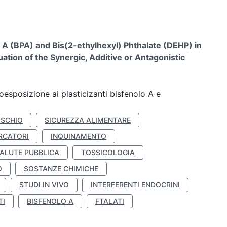
A (BPA) and Bis(2-ethylhexyl) Phthalate (DEHP) in
ation of the Synergic, Additive or Antagonistic
coesposizione ai plasticizanti bisfenolo A e
ISCHIO
SICUREZZA ALIMENTARE
RCATORI
INQUINAMENTO
ALUTE PUBBLICA
TOSSICOLOGIA
O
SOSTANZE CHIMICHE
STUDI IN VIVO
INTERFERENTI ENDOCRINI
TI
BISFENOLO A
FTALATI