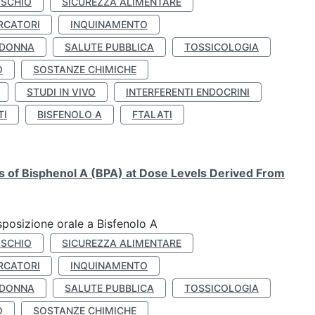
ISCHIO
SICUREZZA ALIMENTARE
RCATORI
INQUINAMENTO
 DONNA
SALUTE PUBBLICA
TOSSICOLOGIA
O
SOSTANZE CHIMICHE
STUDI IN VIVO
INTERFERENTI ENDOCRINI
TI
BISFENOLO A
FTALATI
ts of Bisphenol A (BPA) at Dose Levels Derived From
esposizione orale a Bisfenolo A
ISCHIO
SICUREZZA ALIMENTARE
RCATORI
INQUINAMENTO
 DONNA
SALUTE PUBBLICA
TOSSICOLOGIA
O
SOSTANZE CHIMICHE