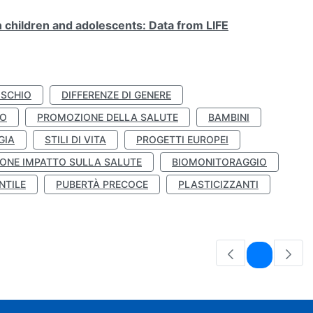
n children and adolescents: Data from LIFE
ISCHIO
DIFFERENZE DI GENERE
TO
PROMOZIONE DELLA SALUTE
BAMBINI
GIA
STILI DI VITA
PROGETTI EUROPEI
ONE IMPATTO SULLA SALUTE
BIOMONITORAGGIO
NTILE
PUBERTÀ PRECOCE
PLASTICIZZANTI
Pagina
1