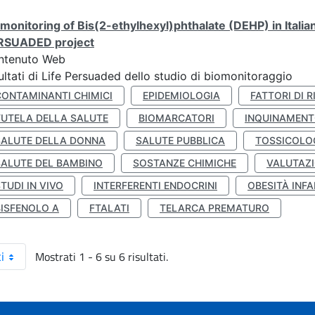
monitoring of Bis(2-ethylhexyl)phthalate (DEHP) in Italia
RSUADED project
ntenuto Web
ultati di Life Persuaded dello studio di biomonitoraggio
CONTAMINANTI CHIMICI
EPIDEMIOLOGIA
FATTORI DI R
TUTELA DELLA SALUTE
BIOMARCATORI
INQUINAMEN
SALUTE DELLA DONNA
SALUTE PUBBLICA
TOSSICOLO
SALUTE DEL BAMBINO
SOSTANZE CHIMICHE
VALUTAZI
TUDI IN VIVO
INTERFERENTI ENDOCRINI
OBESITÀ INFA
BISFENOLO A
FTALATI
TELARCA PREMATURO
Mostrati 1 - 6 su 6 risultati.
i