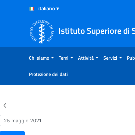
Salta al Contenuto
Salta al Footer
Istituto Superiore di 
Chi siamo
Temi
Attività
Servizi
Pub
Protezione dei dati
Risultati della Ricerca - Ev