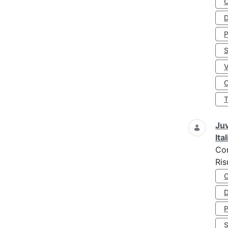
D
S
O
Juv
Ita
Co
Ris
D
S