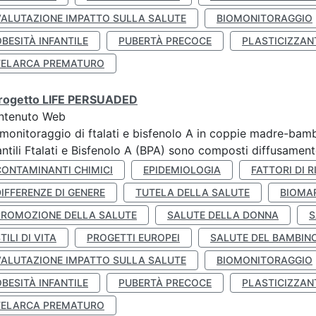
VALUTAZIONE IMPATTO SULLA SALUTE
BIOMONITORAGGIO
BESITÀ INFANTILE
PUBERTÀ PRECOCE
PLASTICIZZAN
TELARCA PREMATURO
 progetto LIFE PERSUADED
ntenuto Web
monitoraggio di ftalati e bisfenolo A in coppie madre-bamb
antili Ftalati e Bisfenolo A (BPA) sono composti diffusamente 
CONTAMINANTI CHIMICI
EPIDEMIOLOGIA
FATTORI DI R
IFFERENZE DI GENERE
TUTELA DELLA SALUTE
BIOMA
PROMOZIONE DELLA SALUTE
SALUTE DELLA DONNA
S
TILI DI VITA
PROGETTI EUROPEI
SALUTE DEL BAMBIN
VALUTAZIONE IMPATTO SULLA SALUTE
BIOMONITORAGGIO
BESITÀ INFANTILE
PUBERTÀ PRECOCE
PLASTICIZZAN
TELARCA PREMATURO