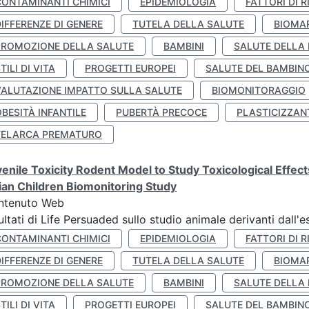
CONTAMINANTI CHIMICI
EPIDEMIOLOGIA
FATTORI DI R
IFFERENZE DI GENERE
TUTELA DELLA SALUTE
BIOMA
PROMOZIONE DELLA SALUTE
BAMBINI
SALUTE DELLA
TILI DI VITA
PROGETTI EUROPEI
SALUTE DEL BAMBIN
VALUTAZIONE IMPATTO SULLA SALUTE
BIOMONITORAGGIO
BESITÀ INFANTILE
PUBERTÀ PRECOCE
PLASTICIZZAN
TELARCA PREMATURO
enile Toxicity Rodent Model to Study Toxicological Effec
lian Children Biomonitoring Study
ntenuto Web
ultati di Life Persuaded sullo studio animale derivanti dall'
CONTAMINANTI CHIMICI
EPIDEMIOLOGIA
FATTORI DI R
IFFERENZE DI GENERE
TUTELA DELLA SALUTE
BIOMA
PROMOZIONE DELLA SALUTE
BAMBINI
SALUTE DELLA
TILI DI VITA
PROGETTI EUROPEI
SALUTE DEL BAMBIN