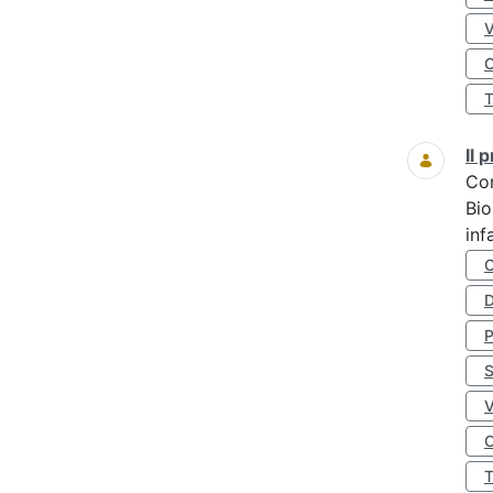
O
Il
Co
Bio
inf
D
S
O