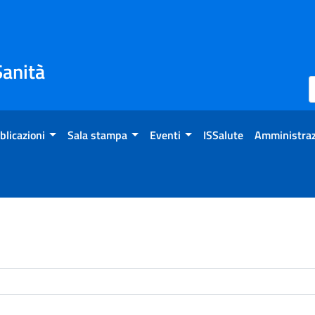
Sanità
blicazioni
Sala stampa
Eventi
ISSalute
Amministraz
enti