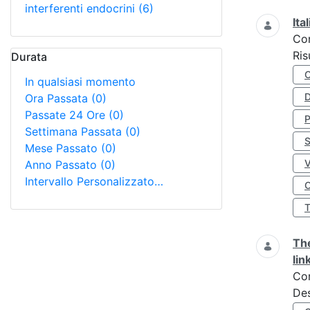
interferenti endocrini
(6)
Ita
Co
Ris
Durata
In qualsiasi momento
D
Ora Passata
(0)
Passate 24 Ore
(0)
Settimana Passata
(0)
S
Mese Passato
(0)
Anno Passato
(0)
Intervallo Personalizzato…
O
The
lin
Co
Des