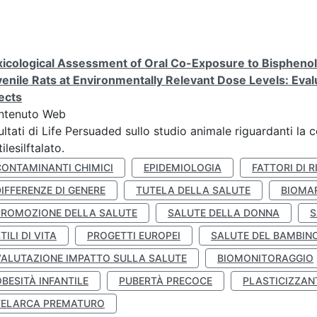
icological Assessment of Oral Co-Exposure to Bisphenol 
enile Rats at Environmentally Relevant Dose Levels: Evalu
ects
ntenuto Web
ultati di Life Persuaded sullo studio animale riguardanti la 
tilesilftalato.
CONTAMINANTI CHIMICI
EPIDEMIOLOGIA
FATTORI DI R
IFFERENZE DI GENERE
TUTELA DELLA SALUTE
BIOMA
PROMOZIONE DELLA SALUTE
SALUTE DELLA DONNA
S
TILI DI VITA
PROGETTI EUROPEI
SALUTE DEL BAMBIN
VALUTAZIONE IMPATTO SULLA SALUTE
BIOMONITORAGGIO
BESITÀ INFANTILE
PUBERTÀ PRECOCE
PLASTICIZZAN
TELARCA PREMATURO