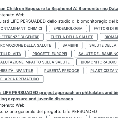
lian Children Exposure to Bisphenol A: Biomonitoring Da
ntenuto Web
ultati LIFE PERSUADED dello studio di biomonitoragio del 
CONTAMINANTI CHIMICI
EPIDEMIOLOGIA
FATTORI DI R
IFFERENZE DI GENERE
TUTELA DELLA SALUTE
BIOMA
PROMOZIONE DELLA SALUTE
BAMBINI
SALUTE DELLA
TILI DI VITA
PROGETTI EUROPEI
SALUTE DEL BAMBIN
VALUTAZIONE IMPATTO SULLA SALUTE
BIOMONITORAGGIO
BESITÀ INFANTILE
PUBERTÀ PRECOCE
PLASTICIZZAN
TELARCA PREMATURO
 LIFE PERSUADED project approach on phthalates and bisp
king exposure and juvenile diseases
ntenuto Web
crizione generale del progetto Life PERSUADED