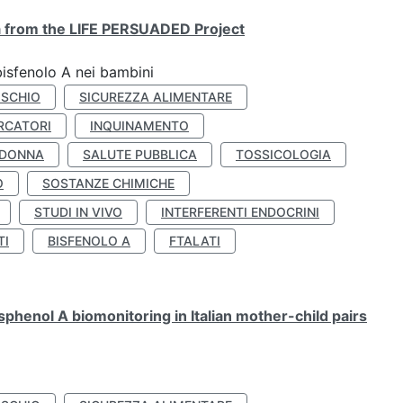
ta from the LIFE PERSUADED Project
bisfenolo A nei bambini
ISCHIO
SICUREZZA ALIMENTARE
RCATORI
INQUINAMENTO
 DONNA
SALUTE PUBBLICA
TOSSICOLOGIA
O
SOSTANZE CHIMICHE
STUDI IN VIVO
INTERFERENTI ENDOCRINI
TI
BISFENOLO A
FTALATI
henol A biomonitoring in Italian mother-child pairs