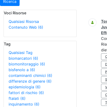
Ricerca
Voci Risorse
Ricerca
Tox
Qualsiasi Risorsa
Juv
Contenuto Web
(6)
Eff
Co
Tag
Ris
die
Qualsiasi Tag
biomarcatori
(6)
biomonitoraggio
(6)
D
bisfenolo a
(6)
contaminanti chimici
(6)
S
differenze di genere
(6)
epidemiologia
(6)
fattori di rischio
(6)
O
ftalati
(6)
inquinamento
(6)