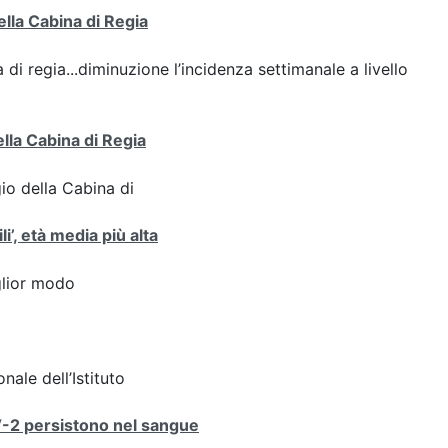
ella Cabina di Regia
 di regia...diminuzione l’incidenza settimanale a livello
ella Cabina di Regia
gio della Cabina di
i’, età media più alta
iglior modo
nale dell’Istituto
V-2 persistono nel sangue