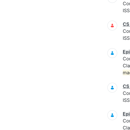
Co
ISS
CS
Co
ISS
Epi
Co
Cla
ma
CS
Co
ISS
Epi
Co
Cla