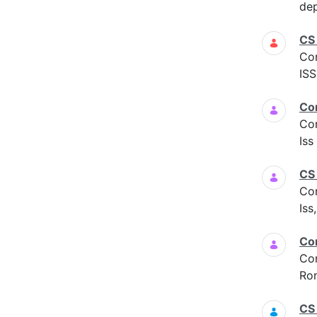
dep
CS
Co
ISS
Co
Co
Is
CS
Co
Iss
Co
Co
Ro
CS