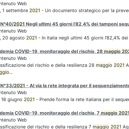
ntenuto Web
, 1 settembre
2021
- Un documento strategico per la preven
 N°40/
2021
Negli ultimi 45 giorni l’82,4% dei tamponi sequ
ntenuto Web
, 20 agosto
2021
- In Italia negli ultimi 45 giorni l’82,4% d
demia COVID-19, monitoraggio del rischio, 28
maggio
20
ntenuto Web
ssificazione del rischio e della resilienza 28
maggio
2021
Ag
ggio
...
 N°33/
2021
- Al via la rete integrata per il sequenziament
ntenuto Web
 18 giugno
2021
- Prende forma la rete italiana per il sequ
demia COVID-19, monitoraggio del rischio, 7
maggio
202
ntenuto Web
ssificazione del rischio e della resilienza 7
maggio
2021
Agg