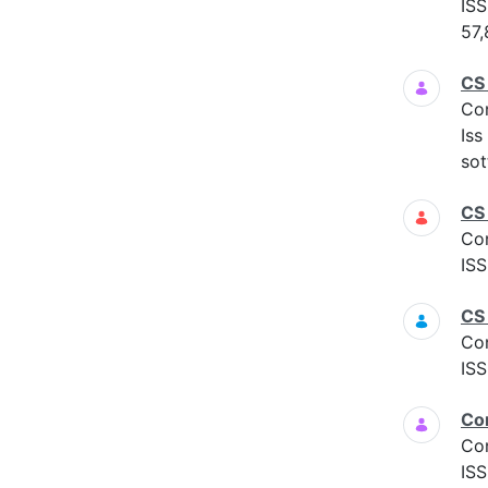
ISS
57,
CS
Co
Iss
sot
CS
Co
ISS
CS
Co
ISS
Co
Co
ISS