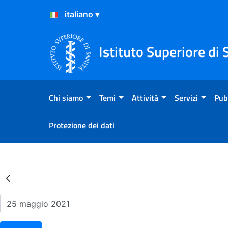
Salta al Contenuto
Salta al Footer
Istituto Superiore di 
Chi siamo
Temi
Attività
Servizi
Pub
Protezione dei dati
Risultati della Ricerca - Ev