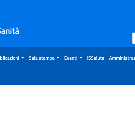
Sanità
blicazioni
Sala stampa
Eventi
ISSalute
Amministraz
enti