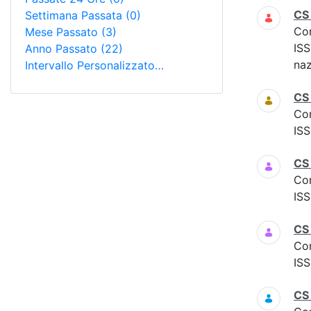
CS
Settimana Passata
(0)
Co
Mese Passato
(3)
ISS
Anno Passato
(22)
naz
Intervallo Personalizzato…
CS
Co
ISS
CS
Co
ISS
CS 
Co
ISS
CS