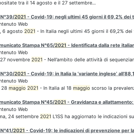
ositate tra il 14 agosto e il 27 settembre...
 N°39/
2021
- Covid-19: negli ultimi 45 giorni il 69,2% dei
ntenuto Web
, 6 agosto
2021
- In Italia negli ultimi 45 giorni il 69,2% d
municato Stampa N°65/
2021
- Identificata dalla rete ital
ntenuto Web
s 27 novembre
2021
- Nell’ambito delle attività di sequen
 N°30/
2021
- Covid-19: in Italia la ‘variante inglese’ all’88,
ntenuto Web
, 28
maggio
2021
- In Italia al 18
maggio
scorso la prevalen
municato Stampa N°45/
2021
- Gravidanza e allattamento:
ntenuto Web
ma, 24 settembre
2021
L’ISS ha aggiornato le indicazioni s
 N°41/
2021
- Covid-19: le indicazioni di prevenzione per l