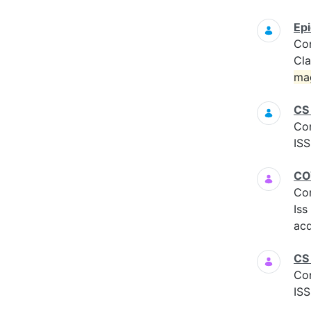
Epi
Co
Cla
ma
CS
Co
ISS
COV
Co
Iss
acq
CS 
Co
ISS