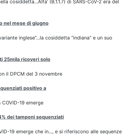
ella cosiddetta...Alfa’ (B.1.1.7) di SARS-CoV-2 era del
nto nel mese di giugno
variante inglese”...la cosiddetta “indiana” e un suo
ti 25mila ricoveri solo
con il DPCM del 3 novembre
equenziati positivo a
ta COVID-19 emerge
8,4% dei tamponi sequenziati
D-19 emerge che in..., e si riferiscono alle sequenze