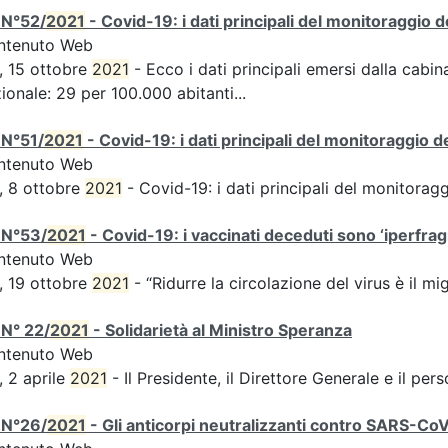
 N°52/
2021
- Covid-19: i dati principali del monitoraggio d
ntenuto Web
, 15 ottobre
2021
- Ecco i dati principali emersi dalla cabina
ionale: 29 per 100.000 abitanti...
 N°51/
2021
- Covid-19: i dati principali del monitoraggio d
ntenuto Web
, 8 ottobre
2021
- Covid-19: i dati principali del monitorag
 N°53/
2021
- Covid-19: i vaccinati deceduti sono ‘iperfragil
ntenuto Web
, 19 ottobre
2021
- “Ridurre la circolazione del virus è il m
N° 22/
2021
- Solidarietà al Ministro Speranza
ntenuto Web
, 2 aprile
2021
- Il Presidente, il Direttore Generale e il perso
 N°26/
2021
- Gli anticorpi neutralizzanti contro SARS-Co