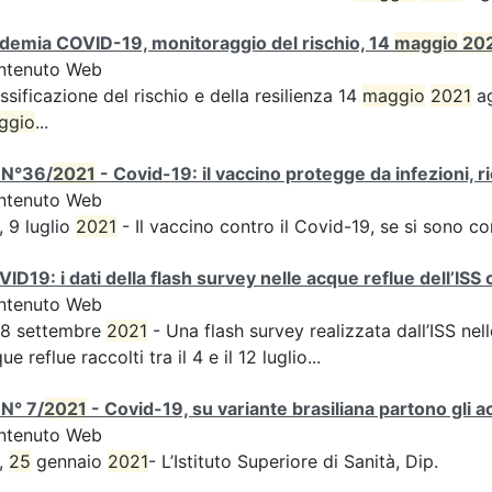
demia COVID-19, monitoraggio del rischio, 14
maggio
20
ntenuto Web
ssificazione del rischio e della resilienza 14
maggio
2021
ag
ggio
...
 N°36/
2021
- Covid-19: il vaccino protegge da infezioni, r
ntenuto Web
, 9 luglio
2021
- Il vaccino contro il Covid-19, se si sono c
ID19: i dati della flash survey nelle acque reflue dell’ISS 
ntenuto Web
 8 settembre
2021
- Una flash survey realizzata dall’ISS nell
ue reflue raccolti tra il 4 e il 12 luglio...
N° 7/
2021
- Covid-19, su variante brasiliana partono gli a
ntenuto Web
,
25
gennaio
2021
- L’Istituto Superiore di Sanità, Dip.