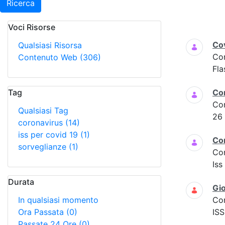
Ricerca
Voci Risorse
Ricerca
Cov
Qualsiasi Risorsa
Co
Contenuto Web
(306)
Fla
Tag
Co
Co
Qualsiasi Tag
26
coronavirus
(14)
iss per covid 19
(1)
Co
sorveglianze
(1)
Co
Iss
Durata
Gio
In qualsiasi momento
Co
Ora Passata
(0)
ISS
Passate 24 Ore
(0)