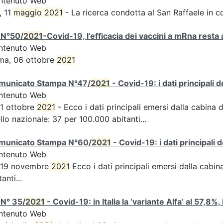
ntenuto Web
, 11
maggio
2021
- La ricerca condotta al San Raffaele in c
 N°50/
2021
-Covid-19, l’efficacia dei vaccini a mRna resta 
ntenuto Web
ma, 06 ottobre
2021
municato Stampa N°47/
2021
- Covid-19: i dati principali 
ntenuto Web
 1 ottobre
2021
- Ecco i dati principali emersi dalla cabina d
ello nazionale: 37 per 100.000 abitanti...
municato Stampa N°60/
2021
- Covid-19: i dati principali 
ntenuto Web
s 19 novembre
2021
Ecco i dati principali emersi dalla cabina 
tanti...
 N° 35/
2021
- Covid-19: in Italia la ‘variante Alfa’ al 57,8%,
ntenuto Web