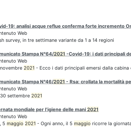
id-19: analisi acque reflue conferma forte incremento Omi
ntenuto Web
sh survey, in tre settimane variante da 1 a 14 regioni
municato Stampa N°64/
2021
-Covid-19: i dati principali 
ntenuto Web
 novembre
2021
- Ecco i dati principali emersi dalla cabina d
municato Stampa N°46/
2021
- Rsa: crollata la mortalità p
ntenuto Web
 30 settembre
2021
rnata mondiale per l’igiene delle mani
2021
ntenuto Web
, 5
maggio
2021
- Ogni anno, il 5
maggio
ricorre la giornata 