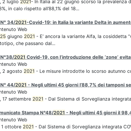
, 2 luglio
2021
- In Italia al 22 giugno scorso la prevalenza d
8%, in calo rispetto all’88,1% del 18...
 N° 34/
2021
-Covid-19: in Italia la variante Delta in aume
ntenuto Web
25
giugno
2021
- E’ ancora la variante Alfa, la cosiddetta “
totipo, che passano dal...
 N°38/
2021
Covid-19, con l’introduzione delle ‘zone’ evita
ntenuto Web
, 2 agosto
2021
- Le misure introdotte lo scorso autunno 
 N° 44/
2021
- Negli ultimi 45 giorni l’88,7% dei tamponi s
ntenuto Web
, 17 settembre
2021
- Dal Sistema di Sorveglianza integra
municato Stampa N°48/
2021
- Negli ultimi 45 giorni il 9
ntenuto Web
 1 ottobre
2021
- Dal Sistema di Sorveglianza integrata COVI