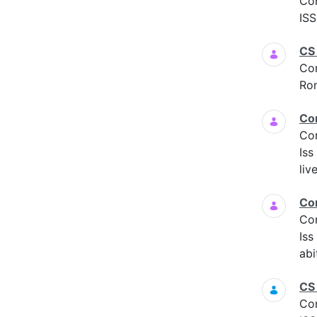
Co
ISS
CS
Co
Ro
Co
Co
Iss
liv
Co
Co
Is
abi
CS
Co