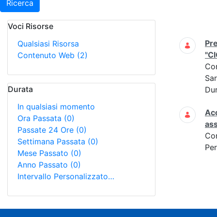
Ricerca
Voci Risorse
Ricerca
Pre
Qualsiasi Risorsa
"C
Contenuto Web
(2)
Co
Sar
Durata
Dur
In qualsiasi momento
Acc
Ora Passata
(0)
ass
Passate 24 Ore
(0)
Co
Settimana Passata
(0)
Per
Mese Passato
(0)
Anno Passato
(0)
Intervallo Personalizzato…