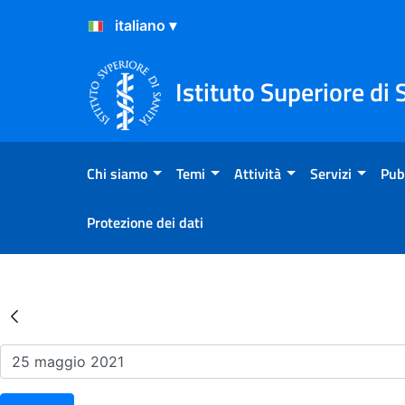
Salta al Contenuto
Salta al Footer
Istituto Superiore di 
Chi siamo
Temi
Attività
Servizi
Pub
Protezione dei dati
Risultati della Ricerca - Ev