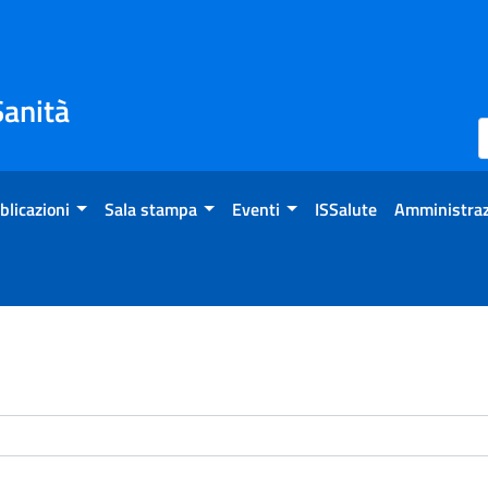
Sanità
blicazioni
Sala stampa
Eventi
ISSalute
Amministraz
enti