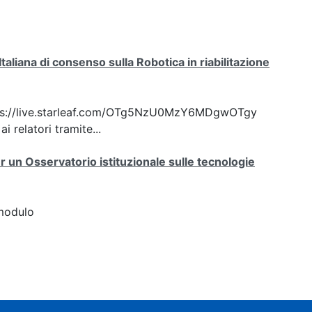
liana di consenso sulla Robotica in riabilitazione
: https://live.starleaf.com/OTg5NzU0MzY6MDgwOTgy
 relatori tramite...
er un Osservatorio istituzionale sulle tecnologie
modulo