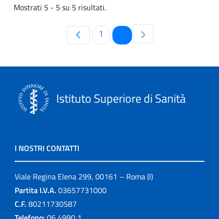
Mostrati 5 - 5 su 5 risultati.
Pagina
Pagina
1
2
Istituto Superiore di Sanità
I NOSTRI CONTATTI
Viale Regina Elena 299, 00161 – Roma (I)
Partita I.V.A.
03657731000
C.F.
80211730587
Telefono:
06 4990 1