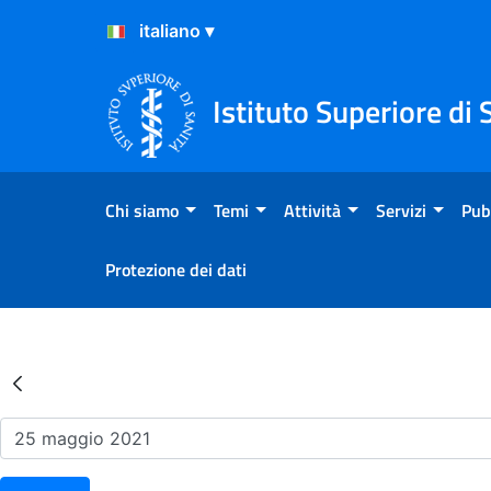
Salta al Contenuto
Salta al Footer
Istituto Superiore di 
Chi siamo
Temi
Attività
Servizi
Pub
Protezione dei dati
Risultati della Ricerca - Ev