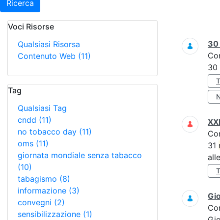
Ricerca
Voci Risorse
Ricerca
3
Qualsiasi Risorsa
Co
Contenuto Web
(11)
30
Tag
Qualsiasi Tag
cndd
(11)
XXI
no tobacco day
(11)
Co
oms
(11)
31
giornata mondiale senza tabacco
all
(10)
tabagismo
(8)
informazione
(3)
Gi
convegni
(2)
Co
sensibilizzazione
(1)
Gi