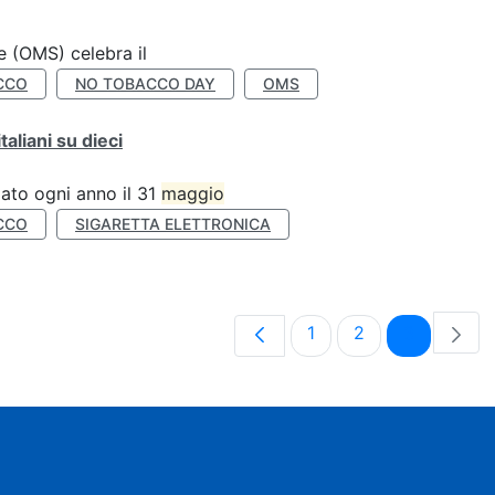
e (OMS) celebra il
CCO
NO TOBACCO DAY
OMS
liani su dieci
ato ogni anno il 31
maggio
CCO
SIGARETTA ELETTRONICA
Pagina
Pagina
Pagina
1
2
3