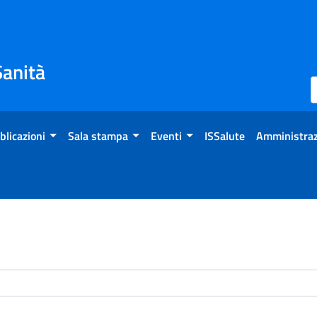
Sanità
blicazioni
Sala stampa
Eventi
ISSalute
Amministraz
enti