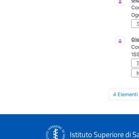
Gi
Co
Ogn
Gio
Co
’IS
4 Elementi
Istituto Superiore di S