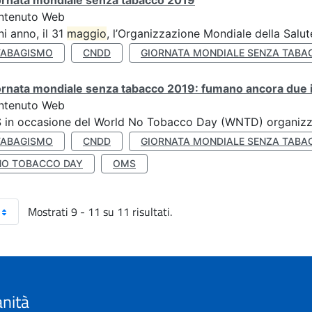
ornata mondiale senza tabacco 2019
ntenuto Web
i anno, il 31
maggio
, l’Organizzazione Mondiale della Salut
TABAGISMO
CNDD
GIORNATA MONDIALE SENZA TABA
rnata mondiale senza tabacco 2019: fumano ancora due ita
ntenuto Web
S in occasione del World No Tobacco Day (WNTD) organizz
TABAGISMO
CNDD
GIORNATA MONDIALE SENZA TABA
NO TOBACCO DAY
OMS
Mostrati 9 - 11 su 11 risultati.
anità