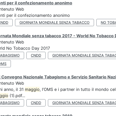
nti per il confezionamento anonimo
ntenuto Web
nti per il confezionamento anonimo
CNDD
GIORNATA MONDIALE SENZA TABACCO
NO TOB
ornata Mondiale senza tabacco 2017 - World No Tobacco
ntenuto Web
rld No Tobacco Day 2017
TABAGISMO
CNDD
GIORNATA MONDIALE SENZA TABA
OMS
 Convegno Nazionale Tabagismo e Servizio Sanitario Naz
ntenuto Web
i anno, il 31
maggio
, l’OMS e i partner in tutto il mondo 
ggio
(1).pdf...
TABAGISMO
CNDD
GIORNATA MONDIALE SENZA TABA